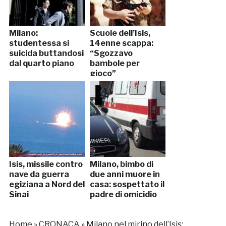
Milano:
Scuole dell’Isis,
studentessa si
14enne scappa:
suicida buttandosi
“Sgozzavo
dal quarto piano
bambole per
gioco”
Isis, missile contro
Milano, bimbo di
nave da guerra
due anni muore in
egiziana a Nord del
casa: sospettato il
Sinai
padre di omicidio
Home
»
CRONACA
»
Milano nel mirino dell’Isis: