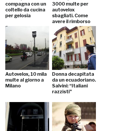
compagna con un
3000 multe per
coltello da cucina
autovelox
per gelosia
sbagliati. Come
avere il rimborso
Autovelox, 10 mila
Donna decapitata
multe al giorno a
da un ecuadoriano.
Milano
Salvini: “Italiani
razzisti”