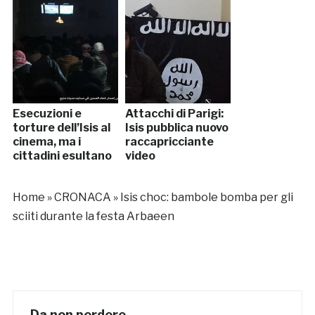
Esecuzioni e
Attacchi di Parigi:
torture dell’Isis al
Isis pubblica nuovo
cinema, ma i
raccapricciante
cittadini esultano
video
Home
»
CRONACA
»
Isis choc: bambole bomba per gli
sciiti durante la festa Arbaeen
Da non perdere