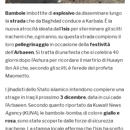
Bambole
imbottite di
esplosivo
da disseminare lungo
la
strada
che da Baghdad conduce a Karbala. È la
nuova atrocità ideata dall’
Isis
per sterminare gli sciiti
iracheni che, ogni anno, su questa strada compiono il
loro
pellegrinaggio
in occasione della
festività
dell’
Arbaeen
. Si tratta di una festa che si celebra 40
giorni dopo l’Ashura per ricordare il martirio di Husayn
ibn Ali che, secondo gli sciiti, è l’erede del profeta
Maometto.
I jihadisti dello Stato islamico intendono compiere una
strage in Iraq il prossimo
3 dicembre
, data in cui cade
l’Arbaeen. Secondo quanto riportato da
Kuwait News
Agency
(
KUNA
), le bambole-bomba, di colore
giallo e
rosa
, sono state scoperte dalle forze di sicurezza
irachene. La stampa locale afferma che l’Isis ha scelto