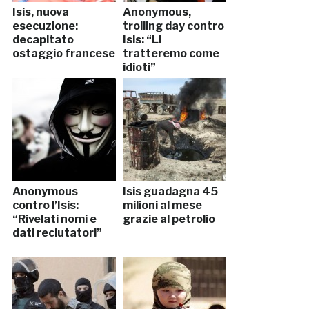
Isis, nuova
Anonymous,
esecuzione:
trolling day contro
decapitato
Isis: “Li
ostaggio francese
tratteremo come
idioti”
Anonymous
Isis guadagna 45
contro l’Isis:
milioni al mese
“Rivelati nomi e
grazie al petrolio
dati reclutatori”