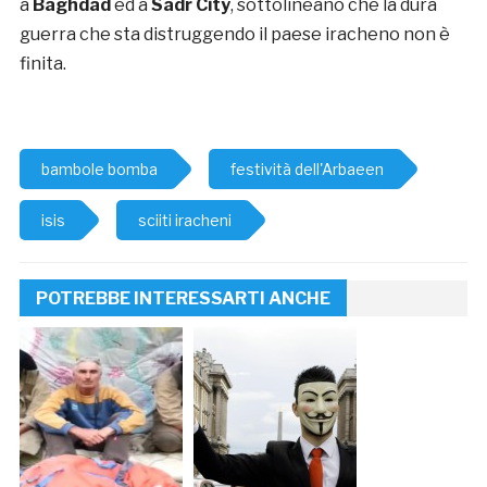
a
Baghdad
ed a
Sadr City
, sottolineano che la dura
guerra che sta distruggendo il paese iracheno non è
finita.
bambole bomba
festività dell'Arbaeen
isis
sciiti iracheni
POTREBBE INTERESSARTI ANCHE