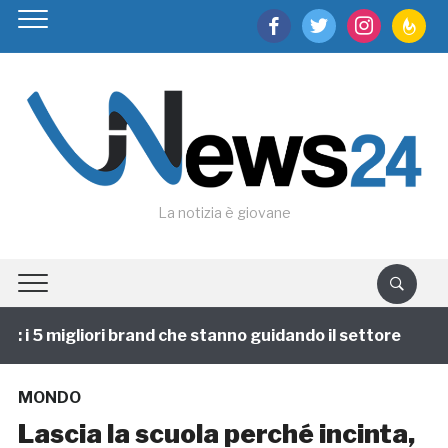
facebook
twitter
instagram
feedburn
La notizia è giovane
i 5 migliori brand che stanno guidando il settore
1 
MONDO
Lascia la scuola perché incinta,