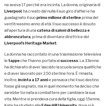
ne aveva 17 perché era incinta. La donna, originaria di
Liverpool
, ha creato dal nulla il suo giro d’affari e ha
guadagnato il suo
primo milione di sterline
prima del
ventitreesimo anno di età. Il suo successo è dovuto
all’apertura di una
catena di saloni di bellezza e
abbronzatura
, prima di diventare direttrice del
Liverpool’s Heritage Market
.
La donna ha raccontato in una trasmissione televisiva
le
tappe
che l’hanno portata al
successo
. La 33enne
ha dichiarato di aver lasciato la scuola senza qualifiche
e di aver lavorato per 2,50 sterline l’ora. È rimasta,
inoltre,
incinta a 17 anni
e pensava che il suo destino
fosse già segnato, ma in quel momento ha deciso che
sarebbe tornata a combattere per cambiare la sua
vita. Mentre si prendeva cura della figlia, oggi 15enne,
Kate ha studiato alla
Edge Hill University
, dove si è