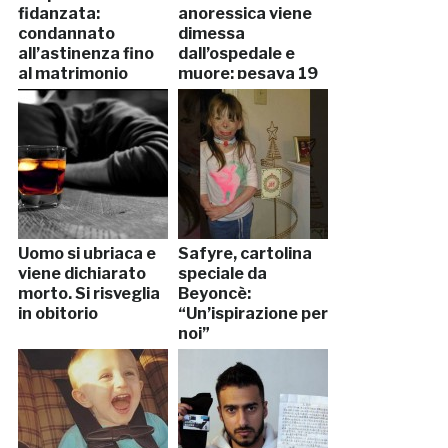
fidanzata:
anoressica viene
condannato
dimessa
all’astinenza fino
dall’ospedale e
al matrimonio
muore: pesava 19
kg
Uomo si ubriaca e
Safyre, cartolina
viene dichiarato
speciale da
morto. Si risveglia
Beyoncè:
in obitorio
“Un’ispirazione per
noi”