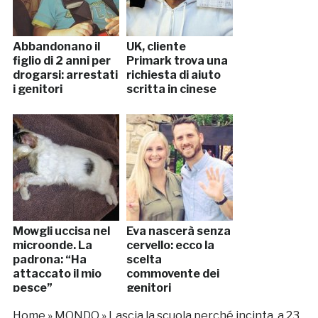
Abbandonano il
UK, cliente
figlio di 2 anni per
Primark trova una
drogarsi: arrestati
richiesta di aiuto
i genitori
scritta in cinese
Mowgli uccisa nel
Eva nascerà senza
microonde. La
cervello: ecco la
padrona: “Ha
scelta
attaccato il mio
commovente dei
pesce”
genitori
Home
»
MONDO
»
Lascia la scuola perché incinta, a 23