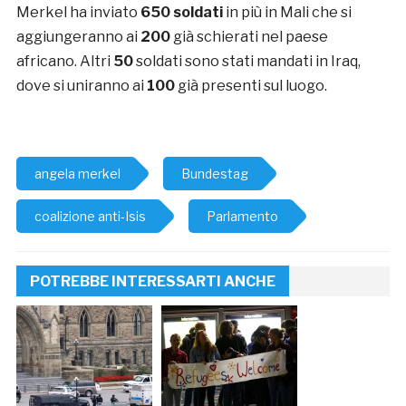
Merkel ha inviato
650 soldati
in più in Mali che si
aggiungeranno ai
200
già schierati nel paese
africano. Altri
50
soldati sono stati mandati in Iraq,
dove si uniranno ai
100
già presenti sul luogo.
angela merkel
Bundestag
coalizione anti-Isis
Parlamento
POTREBBE INTERESSARTI ANCHE