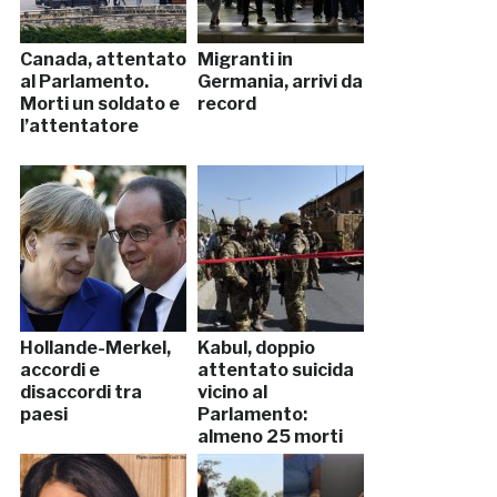
Canada, attentato
Migranti in
al Parlamento.
Germania, arrivi da
Morti un soldato e
record
l’attentatore
Hollande-Merkel,
Kabul, doppio
accordi e
attentato suicida
disaccordi tra
vicino al
paesi
Parlamento:
almeno 25 morti