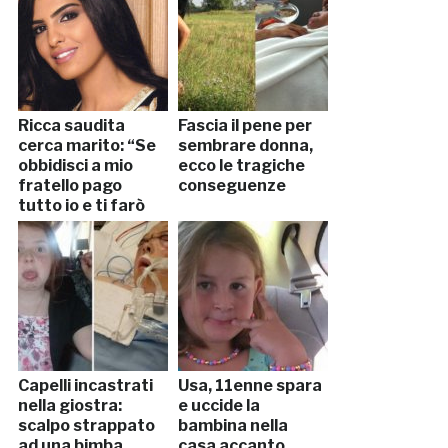
Ricca saudita
Fascia il pene per
cerca marito: “Se
sembrare donna,
obbidisci a mio
ecco le tragiche
fratello pago
conseguenze
tutto io e ti farò
ciò che vuoi”
Capelli incastrati
Usa, 11enne spara
nella giostra:
e uccide la
scalpo strappato
bambina nella
ad una bimba
casa accanto