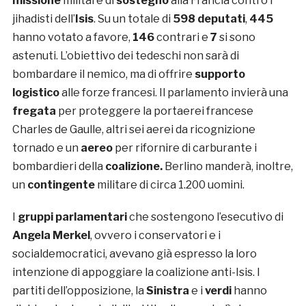
missione
militare di
sostegno
alla Francia contro i
jihadisti dell’
Isis
. Su un totale di
598 deputati
,
445
hanno votato a favore,
146
contrari e
7
si sono
astenuti. L’obiettivo dei tedeschi non sarà di
bombardare il nemico, ma di offrire
supporto
logistico
alle forze francesi. Il parlamento invierà una
fregata
per proteggere la portaerei francese
Charles de Gaulle, altri sei aerei da ricognizione
tornado e un
aereo
per rifornire di carburante i
bombardieri della
coalizione.
Berlino manderà, inoltre,
un
contingente
militare di circa 1.200 uomini.
I
gruppi parlamentari
che sostengono l’esecutivo di
Angela Merkel
, ovvero i conservatori e i
socialdemocratici, avevano già espresso la loro
intenzione di appoggiare la coalizione anti-Isis. I
partiti dell’opposizione, la
Sinistra
e i
verdi
hanno