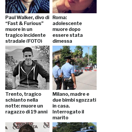
Paul Walker, divo di
Roma:
“Fast & Furious”
adolescente
muore in un
muore dopo
tragico incidente
essere stata
stradale (FOTO)
dimessa
dall’ospedale
Trento, tragico
Milano, madre e
schianto nella
due bimbi sgozzati
notte: muore un
in casa.
ragazzo di 19 anni
Interrogato il
marito