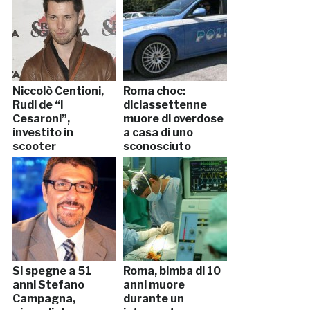
Niccolò Centioni,
Roma choc:
Rudi de “I
diciassettenne
Cesaroni”,
muore di overdose
investito in
a casa di uno
scooter
sconosciuto
Si spegne a 51
Roma, bimba di 10
anni Stefano
anni muore
Campagna,
durante un