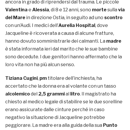
ancora in grado di riprendersi dal trauma. Le piccole
Valentina
e
Alessia
, di 8 e 12 anni, sono
morte
sulla
via
del Mare
in direzione Ostia, in seguito ad uno
scontro
con un’Audi. I medici dell’
Aurelia Hospital
, dove
Jacqueline è ricoverata a causa di alcune fratture,
hanno dovuto somministrarle dei calmanti. La
madre
è stata informata ieri dal marito che le sue bambine
sono decedute. I due genitori hanno affermato che la
loro vita non ha più alcun senso.
Tiziana Cugini
,
pm
titolare dell’inchiesta, ha
accertato che la donna era al volante con un tasso
alcolemico
del
2,5 grammi
al
litro
. Il magistrato ha
chiesto al medico legale di stabilire se le due sorelline
erano assicurate dalle cinture perché in caso
negativo la situazione di Jacqueline potrebbe
peggiorare. La madre era alla guida della sua
Punto