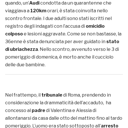
quando, un’
Audi
condotta da un quarantenne che
viaggiava a
120km
orari, è stata coinvolta nello
scontro frontale. I due adulti sono stati iscritti nel
registro degli indagati con l’accusa di
omicidio
colposo
e lesioni aggravate. Come se non bastasse, la
36enne è stata denunciata per aver guidato in
stato
di ubriachezza
. Nello scontro, avvenuto verso le 3 di
pomeriggio di domenica, è morto anche il cucciolo
delle due bambine.
Nel frattempo, il
tribunale
di Roma, prendendo in
considerazione la drammaticità dell’accaduto, ha
concesso al
padre
di Valentina e Alessia di
allontanarsi da casa dalle otto del mattino fino al tardo
pomeriggio. L’uomo era stato sottoposto all’
arresto