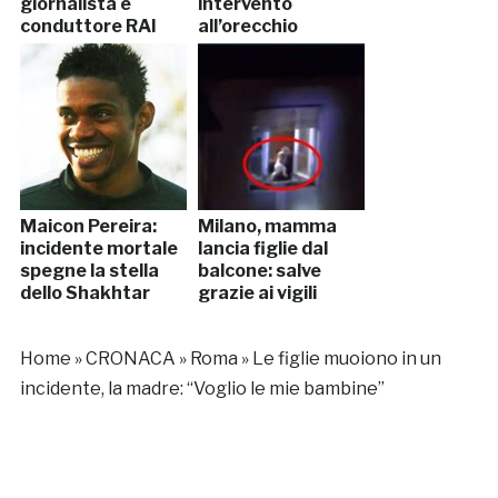
giornalista e
intervento
conduttore RAI
all’orecchio
Maicon Pereira:
Milano, mamma
incidente mortale
lancia figlie dal
spegne la stella
balcone: salve
dello Shakhtar
grazie ai vigili
Home
»
CRONACA
»
Roma
»
Le figlie muoiono in un
incidente, la madre: “Voglio le mie bambine”