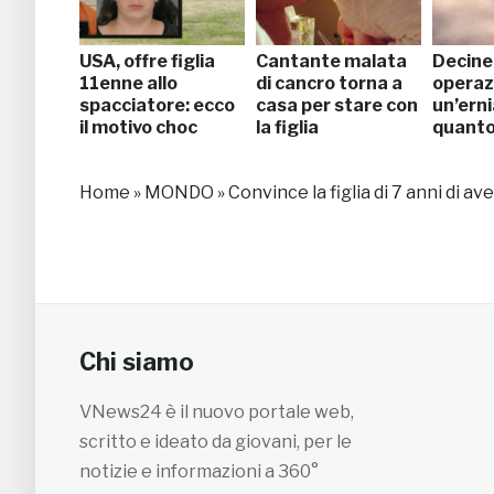
USA, offre figlia
Cantante malata
Decine 
11enne allo
di cancro torna a
operaz
spacciatore: ecco
casa per stare con
un’ern
il motivo choc
la figlia
quanto
Home
»
MONDO
»
Convince la figlia di 7 anni di a
Chi siamo
VNews24 è il nuovo portale web,
scritto e ideato da giovani, per le
notizie e informazioni a 360°