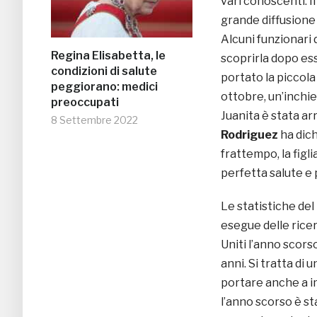
vari conoscenti. I
grande diffusione 
Alcuni funzionari d
Regina Elisabetta, le
scoprirla dopo es
condizioni di salute
portato la piccola
peggiorano: medici
ottobre, un’inchies
preoccupati
Juanita è stata ar
8 Settembre 2022
Rodriguez
ha dich
frattempo, la figl
perfetta salute e p
Le statistiche del
esegue delle rice
Uniti l’anno scors
anni. Si tratta d
portare anche a i
l’anno scorso è s