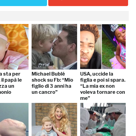
ia sta per
Michael Bublé
USA, uccide la
 il papà le
shock su Fb: “Mio
figlia e poi si spara.
zza un
figlio di 3 anni ha
“La mia ex non
onio
un cancro”
voleva tornare con
me”