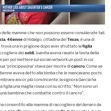
 delle mamme che non possono essere considerate tali.
cia
,
46enne
di Hidalgo, cittadina del
Texas
, è una di
i trova ora in prigione dopo aver sfruttato la
figlia
ccogliere dei
soldi
. Juanita aveva rasato la testa della
i per poi mettere sui social network un post in cui
ua “principessina” stava per morire di
cancro
. Come se
46enne aveva detto alla bimba che le mancavano pochi
sembrare ancor più convincente, la signora Garcia ha
la figlia una maglia rossa con su scritto: “Non sono un
una bambina che combatte contro il cancro”.
ha consentito alla mamma di raccogliere del denaro da