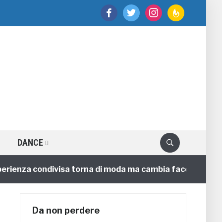
facebook
twitter
instagram
feedburner
DANCE
nza condivisa torna di moda ma cambia faccia
4 anni
Da non perdere