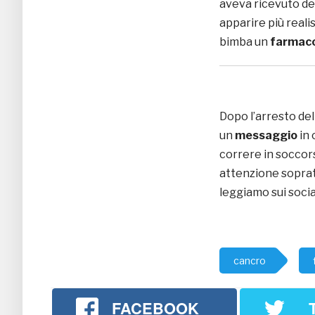
aveva ricevuto dei 
apparire più reali
bimba un
farmac
Dopo l’arresto del
un
messaggio
in 
correre in soccor
attenzione sopratt
leggiamo sui socia
cancro
FACEBOOK