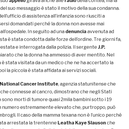
l suo
appello
girava anche alle
radio
della contea, ma la
del suo messaggio è stato il motivo della sua condanna.
ell’ufficio di assistenza all’infanzia sono riusciti a
sersi domandati perché la donna non avesse mai
 all’ospedale. In seguito ad una
denuncia
avvenuta ad
ta è stata condotta dalle forze dell’ordine. Tre giorni fa,
restata e interrogata dalla polizia. Il sergente
J.P.
iarato che la donna ha ammesso di aver mentito. Nel
ia è stata visitata da un medico che ne ha accertato la
oi la piccola è stata affidata ai servizi sociali.
National Cancer Institute
, agenzia statunitense che
rche connesse al cancro, dimostrano che negli Stati
o sono morti di tumore quasi 2mila bambini sotto i 19
i un numero estremamente elevato che, purtroppo, può
mbrogli. Il caso della mamma texana non è l’unico perché
tata arrestata la trentenne
Leatha Kaye Slauson
che