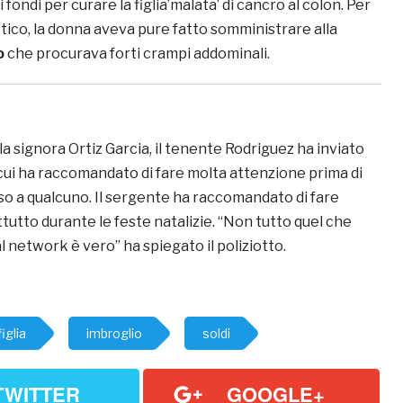
fondi per curare la figlia’malata’ di cancro al colon. Per
stico, la donna aveva pure fatto somministrare alla
o
che procurava forti crampi addominali.
la signora Ortiz Garcia, il tenente Rodriguez ha inviato
cui ha raccomandato di fare molta attenzione prima di
so a qualcuno. Il sergente ha raccomandato di fare
utto durante le feste natalizie. “Non tutto quel che
l network è vero” ha spiegato il poliziotto.
figlia
imbroglio
soldi
TWITTER
GOOGLE+