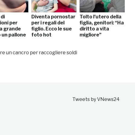
di
Diventa pornostar
Tolto l’utero della
ioni per
per i regali del
figlia, genitori: “Ha
ia grande
figlio. Ecco le sue
diritto a vita
 un pallone
foto hot
migliore”
vere un cancro per raccogliere soldi
Tweets by VNews24