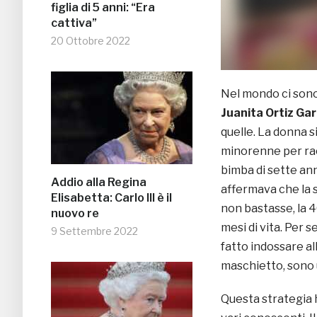
figlia di 5 anni: “Era
cattiva”
20 Ottobre 2022
Nel mondo ci sono
Juanita Ortiz Gar
quelle. La donna s
minorenne per ra
bimba di sette ann
Addio alla Regina
affermava che la s
Elisabetta: Carlo III è il
non bastasse, la 
nuovo re
mesi di vita. Per 
9 Settembre 2022
fatto indossare al
maschietto, sono 
Questa strategia 