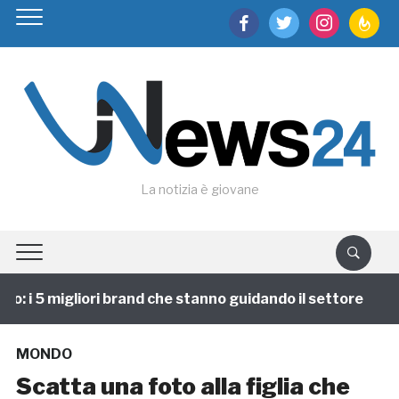
facebook
twitter
instagram
feedburn
La notizia è giovane
 i 5 migliori brand che stanno guidando il settore
1
MONDO
Scatta una foto alla figlia che