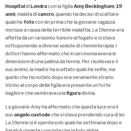
Hospital
di
Londra
con la figlia
Amy Beckingham
,
19
anni
, malata di
cancro
, quando ha deciso di scattare
qualche
foto
con lei prima che la giovane ragazza
morisse a causa della terribile malattia. La 19enne era
affetta da un rarissimo tumore al fegato e si stava
sottoponendo a diverse sedute di chemioterapia. I
dottori hanno affermato che il carcinoma aveva le
dimensioni di una pallina da tennis. Per risollevare il
suo animo, la madre ha scattato qualche selfie, ma
quello che ha notato dopo era veramente strano.
Vicino al corpo della figlia era presente un forte
bagliore che sembrava una
figura
divina.
La giovane Amy ha affermato che questa luce era il
suo
angelo custode
che si stava prendendo cura di lei.
La 19enne si è spenta solo qualche settimana dopo e
Sarah è rimasta convinta che la foto abbia