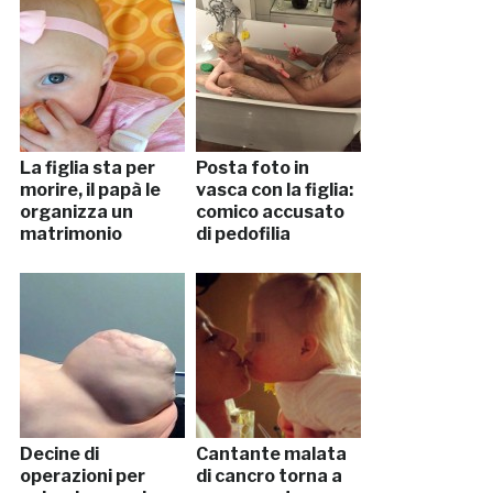
La figlia sta per
Posta foto in
morire, il papà le
vasca con la figlia:
organizza un
comico accusato
matrimonio
di pedofilia
Decine di
Cantante malata
operazioni per
di cancro torna a