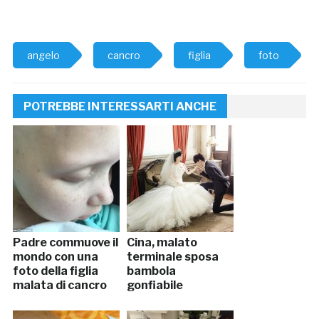
angelo
cancro
figlia
foto
POTREBBE INTERESSARTI ANCHE
Padre commuove il
Cina, malato
mondo con una
terminale sposa
foto della figlia
bambola
malata di cancro
gonfiabile