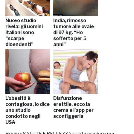
Nuovo studio
India, rimosso
rivela: gli uomini
tumore alle ovaie
italiani sono
di 97 kg. “Ho
“scarpe
sofferto per 5
dipendenti”
anni”
L’obesità è
Disfunzione
contagiosa, lo dice
erettile, ecco la
uno studio
crema e l’app per
condotto negli
sconfiggerla
USA
Home
»
SALUTE E BELLEZZA
»
L’età migliore per