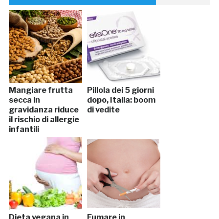
Mangiare frutta
Pillola dei 5 giorni
secca in
dopo, Italia: boom
gravidanza riduce
di vedite
il rischio di allergie
infantili
Dieta vegana in
Fumare in