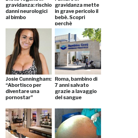
gravidanza: rischio
gravidanza mette
danni neurologici
in grave pericolo il
al bimbo
bebè. Scopri
perchè
Josie Cunningham:
Roma, bambino di
“Abortisco per
7 anni salvato
diventare una
grazie a lavaggio
pornostar”
del sangue