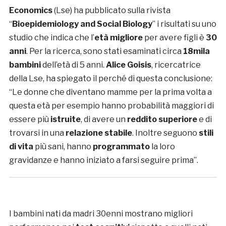
Economics
(Lse) ha pubblicato sulla rivista
“
Bioepidemiology and Social Biology
” i risultati su uno
studio che indica che l’
età migliore
per avere figli è
30
anni
. Per la ricerca, sono stati esaminati circa
18mila
bambini
dell’età di 5 anni.
Alice Goisis
, ricercatrice
della Lse, ha spiegato il perché di questa conclusione:
“Le donne che diventano mamme per la prima volta a
questa età per esempio hanno probabilità maggiori di
essere più
istruite
, di avere un
reddito superiore
e di
trovarsi in una
relazione stabile
. Inoltre seguono
stili
di vita
più sani, hanno
programmato
la loro
gravidanze e hanno iniziato a farsi seguire prima”.
I bambini nati da madri 30enni mostrano migliori