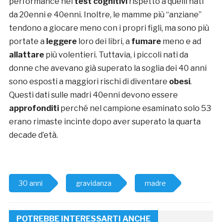
performance nei
test cognitivi
rispetto a quelli nati
da 20enni e 40enni. Inoltre, le mamme più “anziane”
tendono a giocare meno con i propri figli, ma sono più
portate a
leggere
loro dei libri, a
fumare
meno e ad
allattare
più volentieri. Tuttavia, i piccoli nati da
donne che avevano già superato la soglia dei 40 anni
sono esposti a maggiori rischi di diventare
obesi
.
Questi dati sulle madri 40enni devono essere
approfonditi
perché nel campione esaminato solo 53
erano rimaste incinte dopo aver superato la quarta
decade d’età.
30 anni
gravidanza
madre
POTREBBE INTERESSARTI ANCHE