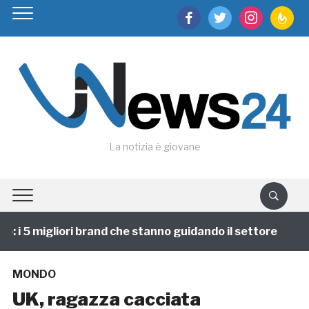
facebook
twitter
instagram
feedburn
La notizia è giovane
i 5 migliori brand che stanno guidando il settore
1 
MONDO
UK, ragazza cacciata