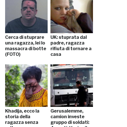
Cerca di stuprare
UK: stuprata dal
una ragazza, lei lo
padre, ragazza
massacra di botte
rifiuta di tornare a
(FOTO)
casa
Khadija, ecco la
Gerusalemme,
storia della
camion investe
ragazza senza
gruppo di soldati: