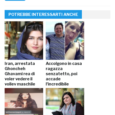
POTREBBE INTERESSARTI ANCHE
Iran, arrestata
Accolgono in casa
Ghoncheh
ragazza
Ghavami rea di
senzatetto, poi
voler vedere il
accade
volley maschile
l’incredibile