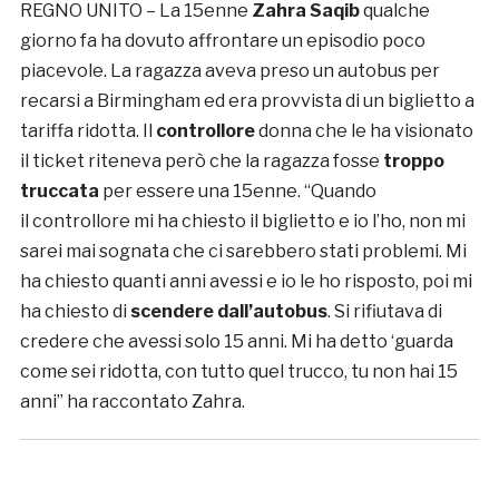
REGNO UNITO – La 15enne
Zahra Saqib
qualche
giorno fa ha dovuto affrontare un episodio poco
piacevole. La ragazza aveva preso un autobus per
recarsi a Birmingham ed era provvista di un biglietto a
tariffa ridotta. Il
controllore
donna che le ha visionato
il ticket riteneva però che la ragazza fosse
troppo
truccata
per essere una 15enne. “Quando
il controllore mi ha chiesto il biglietto e io l’ho, non mi
sarei mai sognata che ci sarebbero stati problemi. Mi
ha chiesto quanti anni avessi e io le ho risposto, poi mi
ha chiesto di
scendere dall’autobus
. Si rifiutava di
credere che avessi solo 15 anni. Mi ha detto ‘guarda
come sei ridotta, con tutto quel trucco, tu non hai 15
anni” ha raccontato Zahra.