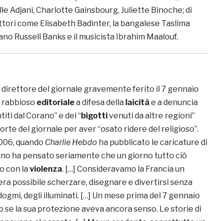
le Adjani, Charlotte Gainsbourg, Juliette Binoche; di
rittori come Elisabeth Badinter, la bangalese Taslima
no Russell Banks e il musicista Ibrahim Maalouf.
, direttore del giornale gravemente ferito il 7 gennaio
n rabbioso
editoriale
a difesa della
laicità
e a denuncia
titi dal Corano” e dei “
bigotti
venuti da altre regioni”
rte del giornale per aver “osato ridere del religioso”.
 2006, quando
Charlie Hebdo
ha pubblicato le caricature di
uno ha pensato seriamente che un giorno tutto ciò
o con la
violenza
. […] Consideravamo la Francia un
’era possibile scherzare, disegnare e divertirsi senza
ogmi, degli illuminati. […] Un mese prima del 7 gennaio
 se la sua protezione aveva ancora senso. Le storie di