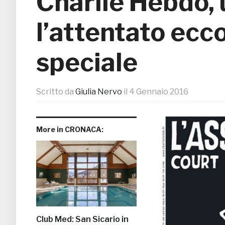
Charlie Hebdo,
l’attentato ecc
speciale
Scritto da
Giulia Nervo
il
4 Gennaio 2016
More in CRONACA:
Club Med: San Sicario in