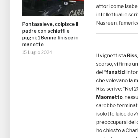
attori come Isabel
intellettuali e sc
Nasreen, l’america
Pontassieve, colpisce il
padre con schiaffi e
pugni: 18enne finisce in
manette
15 Luglio 2024
Il vignettista
Riss
scorso, vi firma u
dei “
fanatici
inton
che volevano la mo
Riss scrive: “Nel
Maometto
, ness
sarebbe terminat
isolotto laico dov
preoccuparsi dei d
ho chiesto a Charb