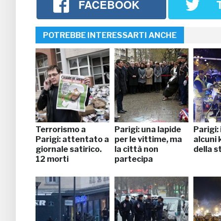
FACEBOOK
POTREBBE INTERESSARTI ANCHE
Terrorismo a
Parigi: una lapide
Parigi:
Parigi: attentato a
per le vittime, ma
alcuni
giornale satirico.
la città non
della s
12 morti
partecipa