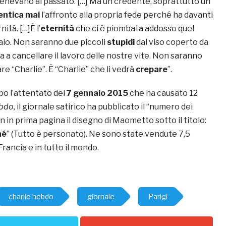
enevano al passato. […] Ma un credente, soprattutto un
entica mai
l’affronto alla propria fede perché ha davanti
nità. […]È l’
eternità
che ci è piombata addosso quel
io. Non saranno due piccoli
stupidi
dal viso coperto da
a cancellare il lavoro delle nostre vite. Non saranno
re “Charlie”. È “Charlie” che li vedrà
crepare
”.
o l’attentato del
7 gennaio 2015
che ha causato 12
ebdo,
il giornale satirico ha pubblicato il “numero dei
on in prima pagina il disegno di Maometto sotto il titolo:
né
” (Tutto è personato). Ne sono state vendute 7,5
 Francia e in tutto il mondo.
charlie hebdo
giornale
Parigi