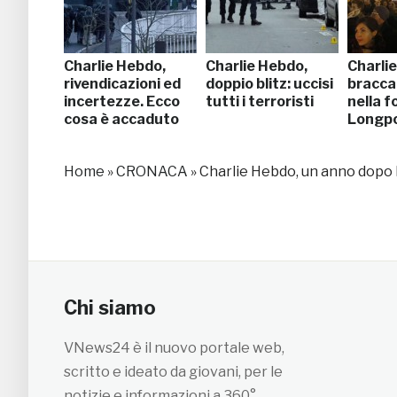
Charlie Hebdo,
Charlie Hebdo,
Charli
rivendicazioni ed
doppio blitz: uccisi
braccati
incertezze. Ecco
tutti i terroristi
nella f
cosa è accaduto
Longp
Home
»
CRONACA
»
Charlie Hebdo, un anno dopo 
Chi siamo
VNews24 è il nuovo portale web,
scritto e ideato da giovani, per le
notizie e informazioni a 360°