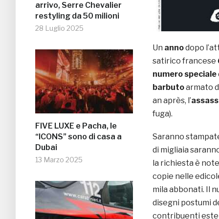
arrivo, Serre Chevalier
restyling da 50 milioni
28 Luglio 2025
Un
anno
dopo l’at
satirico francese
numero speciale
barbuto
armato di
an après, l’
assass
fuga).
FIVE LUXE e Pacha, le
“ICONS” sono di casa a
Saranno stampate
Dubai
di migliaia sarann
13 Marzo 2025
la richiesta è not
copie nelle edicole
mila abbonati. Il
disegni postumi de
contribuenti estern