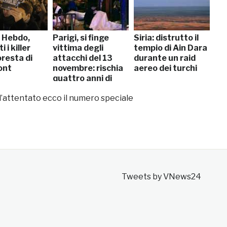
e Hebdo,
Parigi, si finge
Siria: distrutto il
 i killer
vittima degli
tempio di Ain Dara
oresta di
attacchi del 13
durante un raid
ont
novembre: rischia
aereo dei turchi
quattro anni di
carcere
l’attentato ecco il numero speciale
Tweets by VNews24