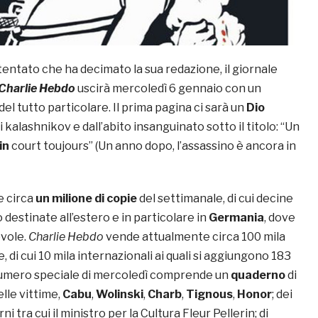
tentato che ha decimato la sua redazione, il giornale
Charlie Hebdo
uscirà mercoledì 6 gennaio con un
del tutto particolare. Il prima pagina ci sarà un
Dio
 kalashnikov e dall’abito insanguinato sotto il titolo: “Un
in
court toujours” (Un anno dopo, l’assassino è ancora in
 circa
un milione di copie
del settimanale, di cui decine
o destinate all’estero e in particolare in
Germania
, dove
evole.
Charlie Hebdo
vende attualmente circa 100 mila
, di cui 10 mila internazionali ai quali si aggiungono 183
 numero speciale di mercoledì comprende un
quaderno
di
lle vittime,
Cabu
,
Wolinski
,
Charb
,
Tignous
,
Honor
; dei
i tra cui il ministro per la Cultura Fleur Pellerin; di