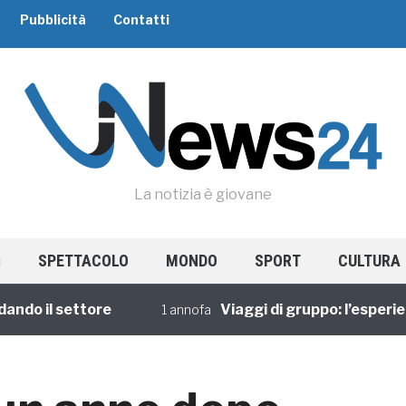
Pubblicità
Contatti
La notizia è giovane
SPETTACOLO
MONDO
SPORT
CULTURA
 il settore
Viaggi di gruppo: l’esperienza 
1 annofa