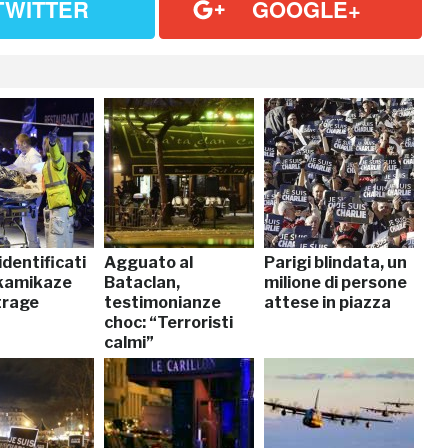
TWITTER
GOOGLE+
 identificati
Agguato al
Parigi blindata, un
 kamikaze
Bataclan,
milione di persone
trage
testimonianze
attese in piazza
choc: “Terroristi
calmi”