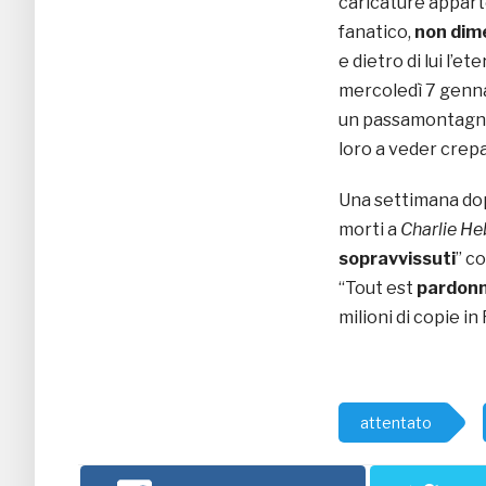
caricature appart
fanatico,
non dim
e dietro di lui l’eter
mercoledì 7 genna
un passamontagna 
loro a veder crepa
Una settimana dop
morti a
Charlie H
sopravvissuti
” c
“Tout est
pardon
milioni di copie in
attentato