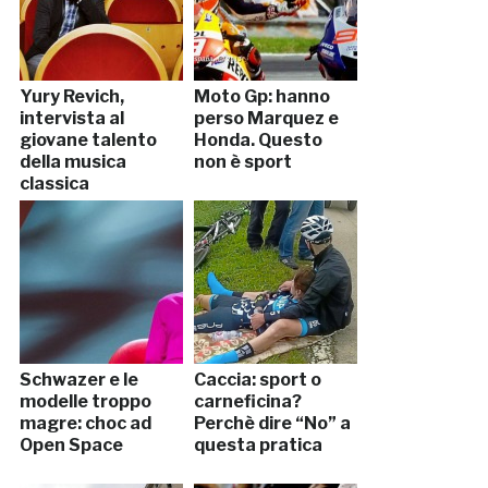
Yury Revich,
Moto Gp: hanno
intervista al
perso Marquez e
giovane talento
Honda. Questo
della musica
non è sport
classica
Schwazer e le
Caccia: sport o
modelle troppo
carneficina?
magre: choc ad
Perchè dire “No” a
Open Space
questa pratica