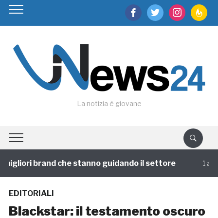
facebook
twitter
instagram
feedburn
La notizia è giovane
igliori brand che stanno guidando il settore
1 annofa
EDITORIALI
Blackstar: il testamento oscuro