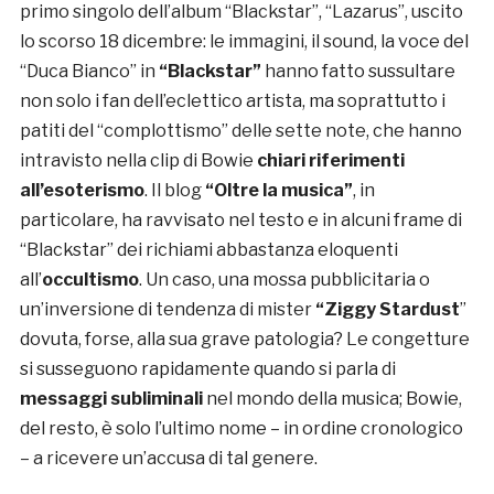
primo singolo dell’album “Blackstar”, “Lazarus”, uscito
lo scorso 18 dicembre: le immagini, il sound, la voce del
“Duca Bianco” in
“Blackstar”
hanno fatto sussultare
non solo i fan dell’eclettico artista, ma soprattutto i
patiti del “complottismo” delle sette note, che hanno
intravisto nella clip di Bowie
chiari riferimenti
all’esoterismo
. Il blog
“Oltre la musica”
, in
particolare, ha ravvisato nel testo e in alcuni frame di
“Blackstar” dei richiami abbastanza eloquenti
all’
occultismo
. Un caso, una mossa pubblicitaria o
un’inversione di tendenza di mister
“Ziggy Stardust
”
dovuta, forse, alla sua grave patologia? Le congetture
si susseguono rapidamente quando si parla di
messaggi subliminali
nel mondo della musica; Bowie,
del resto, è solo l’ultimo nome – in ordine cronologico
– a ricevere un’accusa di tal genere.