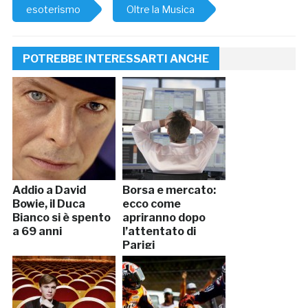
esoterismo
Oltre la Musica
POTREBBE INTERESSARTI ANCHE
Addio a David
Borsa e mercato:
Bowie, il Duca
ecco come
Bianco si è spento
apriranno dopo
a 69 anni
l’attentato di
Parigi