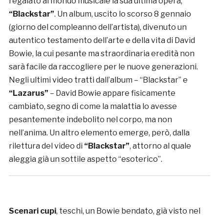
regalato al mondo musicale la sua ultima opera,
“Blackstar”
. Un album, uscito lo scorso 8 gennaio
(giorno del compleanno dell’artista), divenuto un
autentico testamento dell’arte e della vita di David
Bowie, la cui pesante ma straordinaria eredità non
sarà facile da raccogliere per le nuove generazioni.
Negli ultimi video tratti dall’album – “Blackstar” e
“Lazarus”
– David Bowie appare fisicamente
cambiato, segno di come la malattia lo avesse
pesantemente indebolito nel corpo, ma non
nell’anima. Un altro elemento emerge, però, dalla
rilettura del video di
“Blackstar”
, attorno al quale
aleggia già un sottile aspetto “esoterico”.
Scenari cupi
, teschi, un Bowie bendato, già visto nel