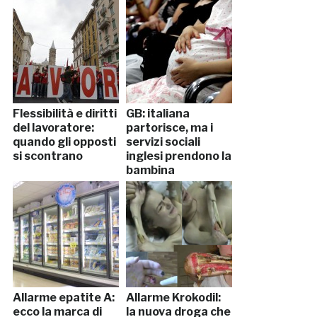
Flessibilità e diritti
GB: italiana
del lavoratore:
partorisce, ma i
quando gli opposti
servizi sociali
si scontrano
inglesi prendono la
bambina
Allarme epatite A:
Allarme Krokodil:
ecco la marca di
la nuova droga che