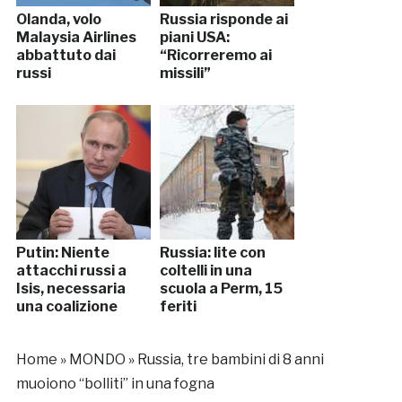
Olanda, volo
Russia risponde ai
Malaysia Airlines
piani USA:
abbattuto dai
“Ricorreremo ai
russi
missili”
Putin: Niente
Russia: lite con
attacchi russi a
coltelli in una
Isis, necessaria
scuola a Perm, 15
una coalizione
feriti
Home
»
MONDO
»
Russia, tre bambini di 8 anni
muoiono “bolliti” in una fogna