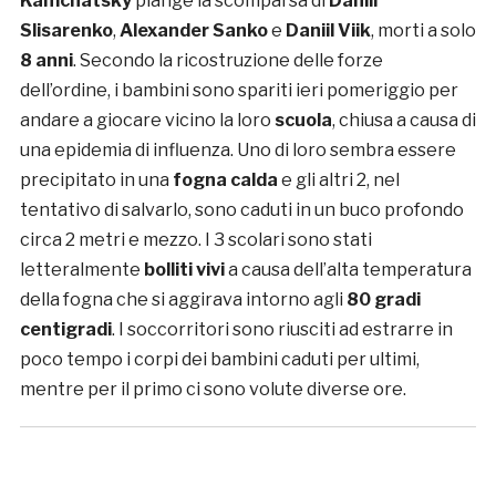
Kamchatsky
piange la scomparsa di
Daniil
Slisarenko
,
Alexander Sanko
e
Daniil Viik
, morti a solo
8 anni
. Secondo la ricostruzione delle forze
dell’ordine, i bambini sono spariti ieri pomeriggio per
andare a giocare vicino la loro
scuola
, chiusa a causa di
una epidemia di influenza. Uno di loro sembra essere
precipitato in una
fogna calda
e gli altri 2, nel
tentativo di salvarlo, sono caduti in un buco profondo
circa 2 metri e mezzo. I 3 scolari sono stati
letteralmente
bolliti vivi
a causa dell’alta temperatura
della fogna che si aggirava intorno agli
80 gradi
centigradi
. I soccorritori sono riusciti ad estrarre in
poco tempo i corpi dei bambini caduti per ultimi,
mentre per il primo ci sono volute diverse ore.