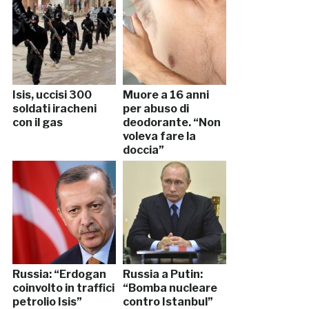
Isis, uccisi 300
Muore a 16 anni
soldati iracheni
per abuso di
con il gas
deodorante. “Non
voleva fare la
doccia”
Russia: “Erdogan
Russia a Putin:
coinvolto in traffici
“Bomba nucleare
petrolio Isis”
contro Istanbul”