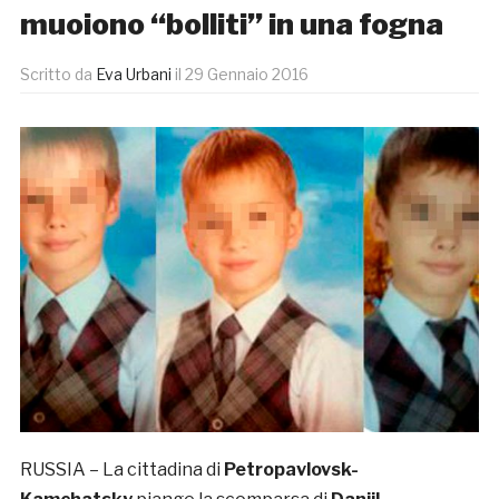
muoiono “bolliti” in una fogna
Scritto da
Eva Urbani
il
29 Gennaio 2016
RUSSIA – La cittadina di
Petropavlovsk-