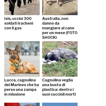
Isis, uccisi 300
Australia, non
soldati iracheni
danno da
con il gas
mangiare al cane
per un mese (FOTO
SHOCK)
Lucca, cagnolina
Cagnolina veglia
dei Marines che ha
una busta di
perso una zampa
plastica: dentro i
in missione
suoi cuccioli morti