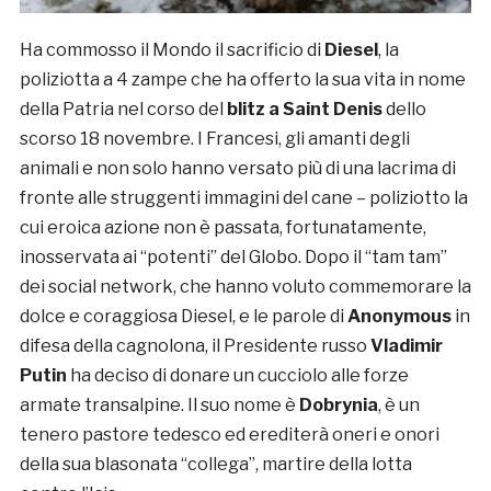
Ha commosso il Mondo il sacrificio di
Diesel
, la
poliziotta a 4 zampe che ha offerto la sua vita in nome
della Patria nel corso del
blitz a Saint Denis
dello
scorso 18 novembre. I Francesi, gli amanti degli
animali e non solo hanno versato più di una lacrima di
fronte alle struggenti immagini del cane – poliziotto la
cui eroica azione non è passata, fortunatamente,
inosservata ai “potenti” del Globo. Dopo il “tam tam”
dei social network, che hanno voluto commemorare la
dolce e coraggiosa Diesel, e le parole di
Anonymous
in
difesa della cagnolona, il Presidente russo
Vladimir
Putin
ha deciso di donare un cucciolo alle forze
armate transalpine. Il suo nome è
Dobrynia
, è un
tenero pastore tedesco ed erediterà oneri e onori
della sua blasonata “collega”, martire della lotta