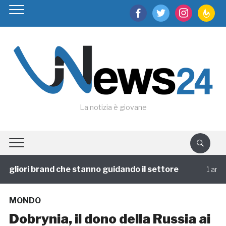
facebook
twitter
instagram
feedburn
La notizia è giovane
gliori brand che stanno guidando il settore
1 annofa
MONDO
Dobrynia, il dono della Russia ai