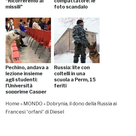
“Ricorreremo ai
compattatore: le
missili”
foto scandalo
Pechino, andava a
Russia: lite con
lezione insieme
coltelli in una
agli studenti:
scuola a Perm, 15
l’Università
feriti
sopprime Casper
Home
»
MONDO
»
Dobrynia, il dono della Russia ai
Francesi “orfani” di Diesel