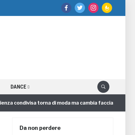
facebook
twitter
instagram
feedburner
DANCE
a condivisa torna di moda ma cambia faccia
4 annifa
Da non perdere