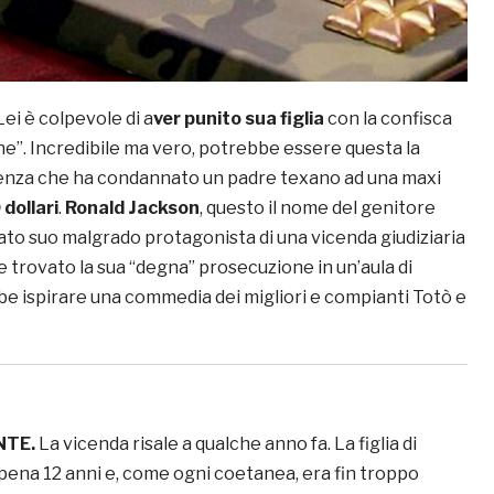
Lei è colpevole di a
ver punito sua figlia
con la confisca
e”. Incredibile ma vero, potrebbe essere questa la
enza che ha condannato un padre texano ad una maxi
dollari
.
Ronald Jackson
, questo il nome del genitore
ato suo malgrado protagonista di una vicenda giudiziaria
 trovato la sua “degna” prosecuzione in un’aula di
be ispirare una commedia dei migliori e compianti Totò e
NTE.
La vicenda risale a qualche anno fa. La figlia di
ena 12 anni e, come ogni coetanea, era fin troppo