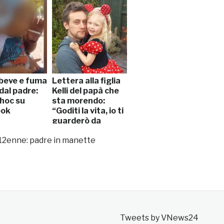
beve e fuma
Lettera alla figlia
dal padre:
Kelli del papà che
choc su
sta morendo:
ook
“Goditi la vita, io ti
guarderò da
lassù”
 12enne: padre in manette
Tweets by VNews24