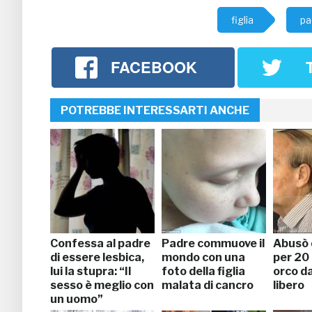
figlia
pa
FACEBOOK
POTREBBE INTERESSARTI ANCHE
Confessa al padre
Padre commuove il
Abusò d
di essere lesbica,
mondo con una
per 20 
lui la stupra: “Il
foto della figlia
orco d
sesso è meglio con
malata di cancro
libero
un uomo”