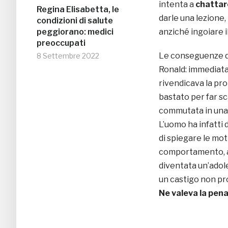
intenta a
chattare
Regina Elisabetta, le
darle una lezione,
condizioni di salute
peggiorano: medici
anziché ingoiare i
preoccupati
Le conseguenze di
8 Settembre 2022
Ronald: immediata 
rivendicava la pr
bastato per far s
commutata in una m
L’uomo ha infatti 
di spiegare le mot
comportamento, a 
diventata un’adole
un castigo non pro
Ne valeva la pen