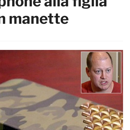
hone alla figlia
in manette