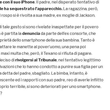
 con il suo iPhone
. Il padre, nel disperato tentativo di
le ha sequestrato l’apparecchio.
La ragazzina, però,
l rospo si è rivolta a sua madre, ex moglie di Jackson.
 tale gesto si sono rivelate inaspettate per il povero
è partita la
denuncia
da parte dell’ex consorte, che
oprietà dello smartphone della sua bambina. Tanto è
cattare le manette al pover’uomo, una pena poi
axi multa che, però, il Texano si rifiuta di pagare.
deciso di
rivolgersi al Tribunale
, nel tentativo legittimo
ivazioni che lo hanno condotto a punire sua figlia per un
detta del padre, sbagliato. La bimba, intanto, è
scente ed i rapporti con suo padre, reo di averle inflitto
prio terribile, si sono deteriorati per uno smartphone.
a
?