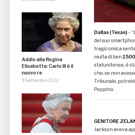
Dallas (Texas)
– “
del suo smartphon
tragicomica sent
multa di ben
1500 
Addio alla Regina
statunitense, è st
Elisabetta: Carlo III è il
nuovo re
che, se non avesse
9 Settembre 2022
Tribunale, potreb
Peppino.
GENITORE ZELA
Jackson aveva app