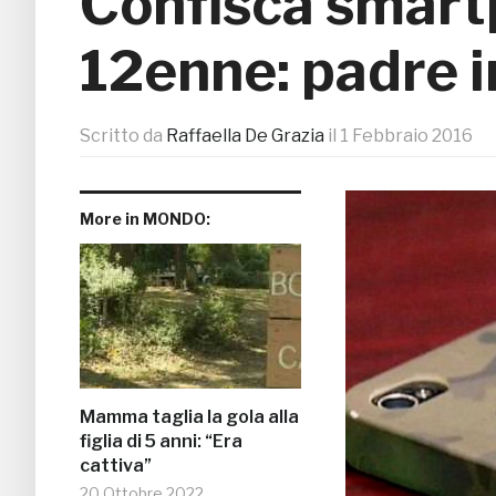
Confisca smartp
12enne: padre 
Scritto da
Raffaella De Grazia
il
1 Febbraio 2016
More in MONDO:
Mamma taglia la gola alla
figlia di 5 anni: “Era
cattiva”
20 Ottobre 2022