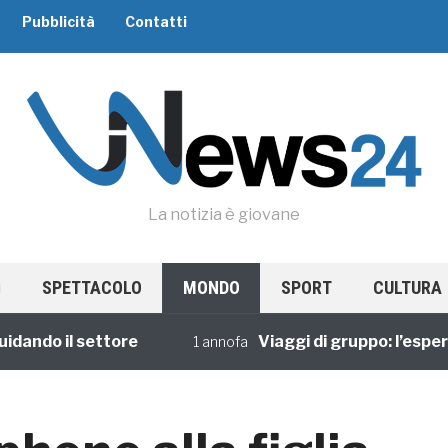
Pubblicità
Contatti
La notizia è giovane
SPETTACOLO
MONDO
SPORT
CULTURA
do il settore
Viaggi di gruppo: l’esperienz
1 annofa