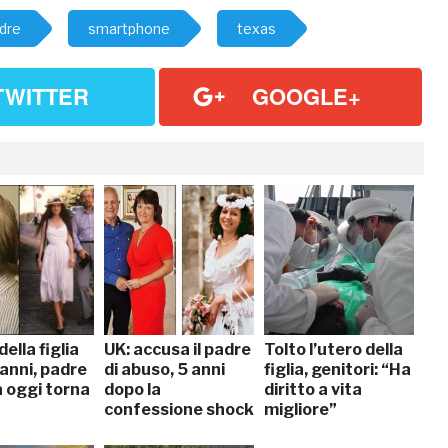
dre
smartphone
texas
TWITTER
GOOGLE+
ella figlia
UK: accusa il padre
Tolto l’utero della
anni, padre
di abuso, 5 anni
figlia, genitori: “Ha
a oggi torna
dopo la
diritto a vita
confessione shock
migliore”