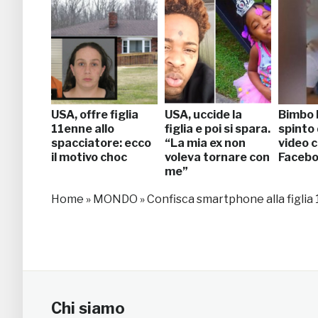
USA, offre figlia
USA, uccide la
Bimbo 
11enne allo
figlia e poi si spara.
spinto 
spacciatore: ecco
“La mia ex non
video 
il motivo choc
voleva tornare con
Faceb
me”
Home
»
MONDO
»
Confisca smartphone alla figlia
Chi siamo