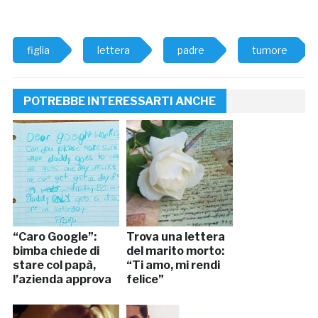
figlia
lettera
padre
tumore
POTREBBE INTERESSARTI ANCHE
“Caro Google”:
Trova una lettera
bimba chiede di
del marito morto:
stare col papà,
“Ti amo, mi rendi
l’azienda approva
felice”