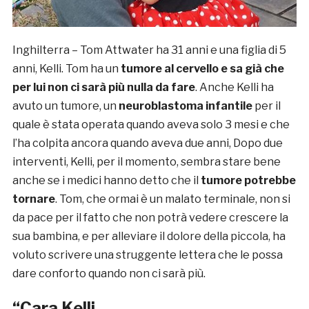
Inghilterra – Tom Attwater ha 31 anni e una figlia di 5
anni, Kelli. Tom ha un
tumore al cervello e sa già che
per lui non ci sarà più nulla da fare
. Anche Kelli ha
avuto un tumore, un
neuroblastoma infantile
per il
quale è stata operata quando aveva solo 3 mesi e che
l’ha colpita ancora quando aveva due anni, Dopo due
interventi, Kelli, per il momento, sembra stare bene
anche se i medici hanno detto che il
tumore potrebbe
tornare
. Tom, che ormai è un malato terminale, non si
da pace per il fatto che non potrà vedere crescere la
sua bambina, e per alleviare il dolore della piccola, ha
voluto scrivere una struggente lettera che le possa
dare conforto quando non ci sarà più.
“Cara Kelli