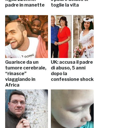
padre in manette
toglie la vita
Guarisce da un
UK: accusa il padre
tumore cerebrale,
di abuso, 5 anni
“rinasce”
dopo la
viaggiando in
confessione shock
Africa