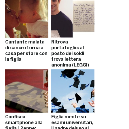
Cantante malata
Ritrova
di cancro torna a
portafoglio: al
casa per stare con
posto dei soldi
la figlia
trova lettera
anonima (LEGGI)
Confisca
Figlia mente su
smartphone alla
esami universitari,
figlia 12enne:
il padre deluso si