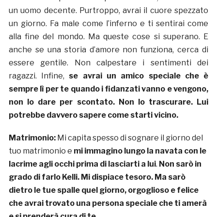
un uomo decente. Purtroppo, avrai il cuore spezzato
un giorno. Fa male come l’inferno e ti sentirai come
alla fine del mondo. Ma queste cose si superano. E
anche se una storia d’amore non funziona, cerca di
essere gentile. Non calpestare i sentimenti dei
ragazzi. Infine,
se avrai un amico speciale che è
sempre lì per te quando i fidanzati vanno e vengono,
non lo dare per scontato. Non lo trascurare. Lui
potrebbe davvero sapere come starti vicino.
Matrimonio:
Mi capita spesso di sognare il giorno del
tuo matrimonio e
mi immagino lungo la navata con le
lacrime agli occhi prima di lasciarti a lui
.
Non sarò in
grado di farlo Kelli. Mi dispiace tesoro. Ma sarò
dietro le tue spalle quel giorno, orgoglioso e felice
che avrai trovato una persona speciale che ti amerà
e si prenderà cura di te.