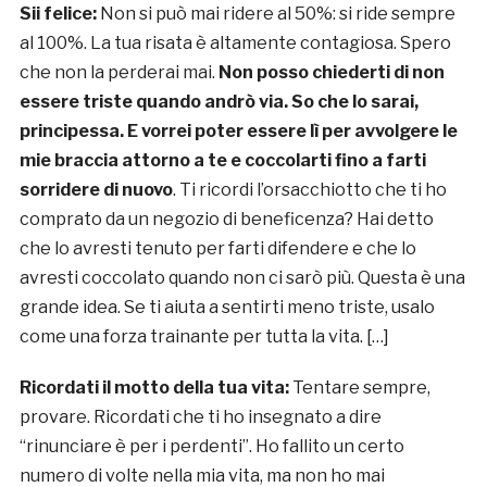
Sii felice:
Non si può mai ridere al 50%: si ride sempre
al 100%. La tua risata è altamente contagiosa. Spero
che non la perderai mai.
Non posso chiederti di non
essere triste quando andrò via. So che lo sarai,
principessa. E vorrei poter essere lì per avvolgere le
mie braccia attorno a te e coccolarti fino a farti
sorridere di nuovo
. Ti ricordi l’orsacchiotto che ti ho
comprato da un negozio di beneficenza? Hai detto
che lo avresti tenuto per farti difendere e che lo
avresti coccolato quando non ci sarò più. Questa è una
grande idea. Se ti aiuta a sentirti meno triste, usalo
come una forza trainante per tutta la vita. […]
Ricordati il motto della tua vita:
Tentare sempre,
provare. Ricordati che ti ho insegnato a dire
“rinunciare è per i perdenti”. Ho fallito un certo
numero di volte nella mia vita, ma non ho mai