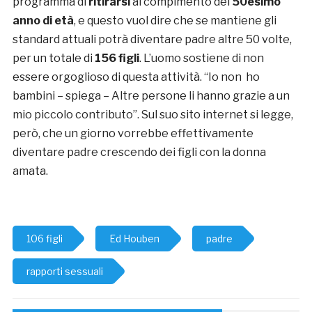
programma di
ritirarsi
al compimento del
50esimo
anno di età
, e questo vuol dire che se mantiene gli
standard attuali potrà diventare padre altre 50 volte,
per un totale di
156 figli
. L’uomo sostiene di non
essere orgoglioso di questa attività. “Io non ho
bambini – spiega – Altre persone li hanno grazie a un
mio piccolo contributo”. Sul suo sito internet si legge,
però, che un giorno vorrebbe effettivamente
diventare padre crescendo dei figli con la donna
amata.
106 figli
Ed Houben
padre
rapporti sessuali