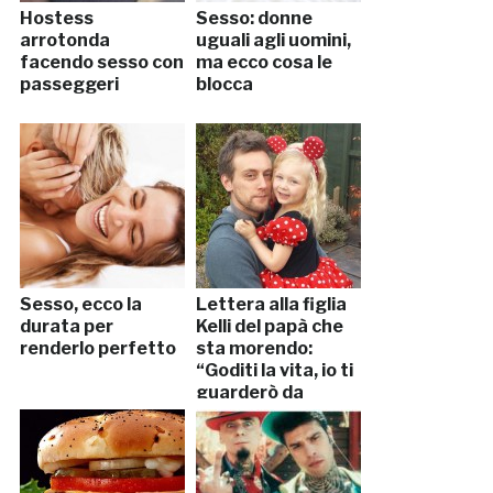
Hostess
Sesso: donne
arrotonda
uguali agli uomini,
facendo sesso con
ma ecco cosa le
passeggeri
blocca
Sesso, ecco la
Lettera alla figlia
durata per
Kelli del papà che
renderlo perfetto
sta morendo:
“Goditi la vita, io ti
guarderò da
lassù”