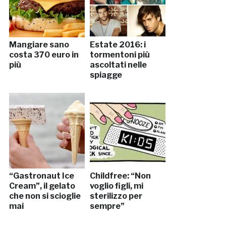
Mangiare sano
Estate 2016: i
costa 370 euro in
tormentoni più
più
ascoltati nelle
spiagge
“Gastronaut Ice
Childfree: “Non
Cream”, il gelato
voglio figli, mi
che non si scioglie
sterilizzo per
mai
sempre”