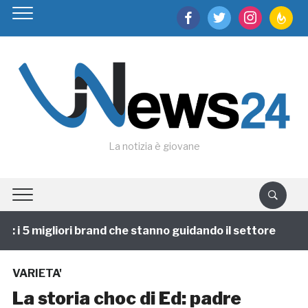
facebook
twitter
instagram
feedburn
La notizia è giovane
i 5 migliori brand che stanno guidando il settore
1 
VARIETA'
La storia choc di Ed: padre