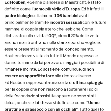
Ed Houben
, 45enne olandese di Maastricht, è stato
definito come
l’uomo più virile d’Europa
. Ed è infatti il
padre biologico
di almeno
106 bambini
avuti
principalmente tramite
incontri sessuali
con le future
mamme, di coppie sia etero che lesbiche. Come
dichiarato sulla rivista
“GQ”
, circa il 20% delle volte
anche i mariti entrano nella stanza perché vogliono
essere presenti al momento del concepimento.
Houben riceve visite da tutto il Mondo e spesso le
donne tornano da lui per avere maggiori possibilità di
rimanere incinte. Ed sostiene, comunque, di
non
essere un approfittatore
alla ricerca di sesso.
Ed Houben rappresenta una sorta di
ultima spiaggia
per le coppie che non riescono a sostenere i soldi
delle fecondazioni assistite oppure ne sono stati
delusi, anche se lui stesso si definisce come
“Uomo
bruttino e grassoccio con gli occhiali”
. Tutto questo