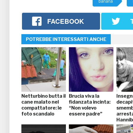
banana
FACEBOOK
POTREBBE INTERESSARTI ANCHE
Netturbino butta il
Brucia viva la
Insegn
cane malato nel
fidanzata incinta:
decapi
compattatore: le
“Non volevo
smemb
foto scandalo
essere padre”
arresta
Hannib