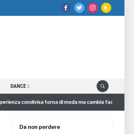
facebook
twitter
instagram
feedburner
DANCE
enza condivisa torna di moda ma cambia faccia
4 ann
Da non perdere