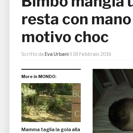
Bimbo mangia 
resta con mano p
motivo choc
Scritto da
Eva Urbani
il
18 Febbraio 2016
More in MONDO:
Mamma taglia la gola alla