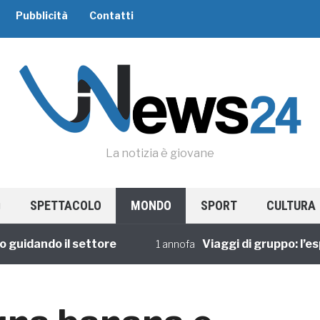
Pubblicità
Contatti
La notizia è giovane
SPETTACOLO
MONDO
SPORT
CULTURA
dando il settore
Viaggi di gruppo: l’esperi
1 annofa