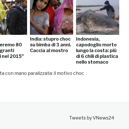
India: stupro choc
Indonesia,
leremo 80
su bimba di 3 anni.
capodoglio morto
igranti
Caccia al mostro
lungo la costa: più
i nel 2015”
di 6 chili di plastica
nello stomaco
a con mano paralizzata: il motivo choc
Tweets by VNews24