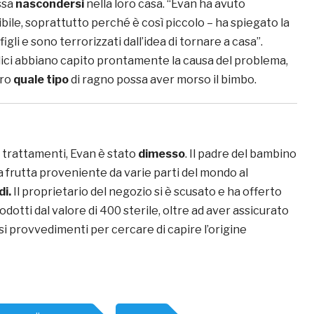
ssa
nascondersi
nella loro casa. “Evan ha avuto
bile, soprattutto perché è così piccolo – ha spiegato la
figli e sono terrorizzati dall’idea di tornare a casa”.
ci abbiano capito prontamente la causa del problema,
aro
quale tipo
di ragno possa aver morso il bimbo.
i trattamenti, Evan è stato
dimesso
. Il padre del bambino
 frutta proveniente da varie parti del mondo al
di.
Il proprietario del negozio si è scusato e ha offerto
rodotti dal valore di 400 sterile, oltre ad aver assicurato
i provvedimenti per cercare di capire l’origine