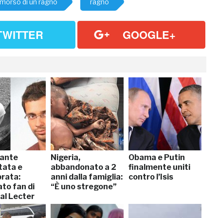
morso di un ragno
ragno
TWITTER
GOOGLE+
ante
Nigeria,
Obama e Putin
tata e
abbandonato a 2
finalmente uniti
rata:
anni dalla famiglia:
contro l’Isis
to fan di
“È uno stregone”
al Lecter