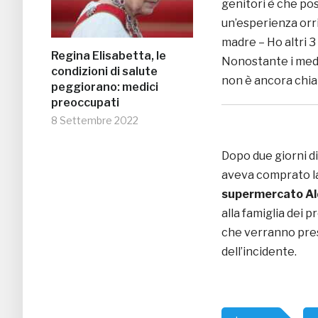
genitori è che po
un’esperienza orri
madre – Ho altri 3 
Regina Elisabetta, le
Nonostante i medi
condizioni di salute
non è ancora chi
peggiorano: medici
preoccupati
8 Settembre 2022
Dopo due giorni d
aveva comprato la
supermercato Al
alla famiglia dei p
che verranno pres
dell’incidente.