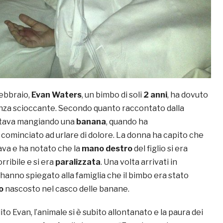
febbraio,
Evan Waters
, un bimbo di soli
2 anni
, ha dovuto
nza scioccante. Secondo quanto raccontato dalla
 stava mangiando una
banana
, quando ha
ominciato ad urlare di dolore. La donna ha capito che
va e ha notato che la
mano destro
del figlio si era
rribile e si era
paralizzata
. Una volta arrivati in
 hanno spiegato alla famiglia che il bimbo era stato
o
nascosto nel casco delle banane.
o Evan, l’animale si è subito allontanato e la paura dei