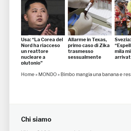
Usa: “La Corea del
Allarme in Texas,
Svezia:
Nord ha riacceso
primo caso di Zika
“Espel
un reattore
trasmesso
mila m
nucleare a
sessualmente
arrivat
plutonio”
Home
»
MONDO
»
Bimbo mangia una banana e rest
Chi siamo