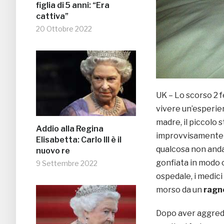
figlia di 5 anni: “Era
cattiva”
20 Ottobre 2022
UK – Lo scorso 2 
vivere un’esperie
madre, il piccolo
Addio alla Regina
improvvisamente c
Elisabetta: Carlo III è il
qualcosa non anda
nuovo re
gonfiata in modo o
9 Settembre 2022
ospedale, i medici
morso da un
ragn
Dopo aver aggredit