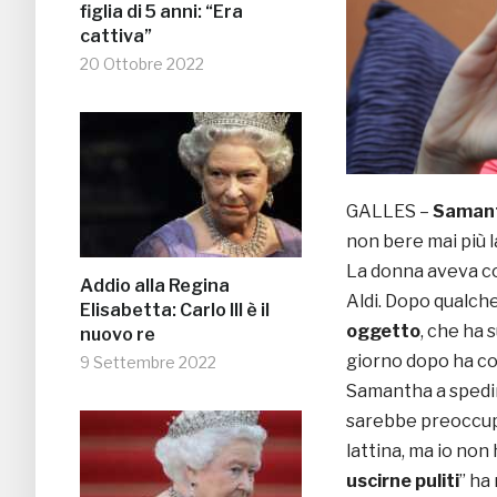
figlia di 5 anni: “Era
cattiva”
20 Ottobre 2022
GALLES –
Saman
non bere mai più 
La donna aveva co
Addio alla Regina
Aldi. Dopo qualche
Elisabetta: Carlo III è il
oggetto
, che ha 
nuovo re
giorno dopo ha co
9 Settembre 2022
Samantha a spedire
sarebbe preoccupa
lattina, ma io no
uscirne puliti
” ha