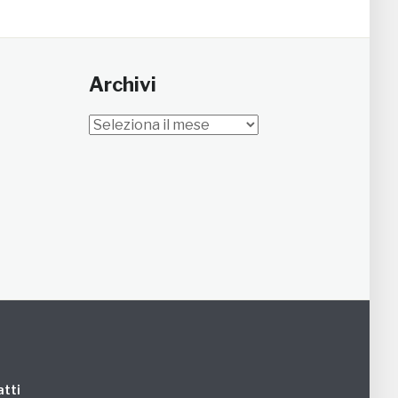
Archivi
Archivi
tti