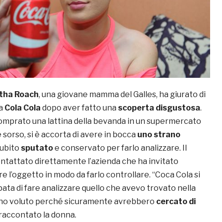
tha Roach
, una giovane mamma del Galles, ha giurato di
la
Cola Cola
dopo aver fatto una
scoperta disgustosa
.
mprato una lattina della bevanda in un supermercato
 sorso, si è accorta di avere in bocca
uno strano
subito
sputato
e conservato per farlo analizzare. Il
ntattato direttamente l’azienda che ha invitato
 l’oggetto in modo da farlo controllare. “Coca Cola si
ta di fare analizzare quello che avevo trovato nella
n ho voluto perché sicuramente avrebbero
cercato di
 raccontato la donna.