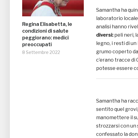
Samantha ha quind
laboratorio locale
Regina Elisabetta, le
analisi hanno riv
condizioni di salute
diversi:
peli neri, 
peggiorano: medici
legno, i resti di 
preoccupati
grumo coperto da 
8 Settembre 2022
c’erano tracce di 
potesse essere c
Samantha ha racc
sentito quel grov
manomettere il su
strozzarsi con un 
confessato la don