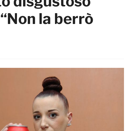
to disgustoso
 “Non la berrò