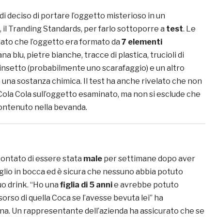
i deciso di portare l’oggetto misterioso in un
, il Tranding Standards, per farlo sottoporre a
test
. Le
elato che l’oggetto era formato da
7 elementi
lana blu, pietre bianche, tracce di plastica, trucioli di
un insetto (probabilmente uno scarafaggio) e un altro
una sostanza chimica. Il test ha anche rivelato che non
Cola Cola sull’oggetto esaminato, ma non si esclude che
ontenuto nella bevanda.
ontato di essere stata
male
per settimane dopo aver
iglio in bocca ed è sicura che nessuno abbia potuto
o drink. “Ho una
figlia di 5 anni
e avrebbe potuto
sorso di quella Coca se l’avesse bevuta lei” ha
na. Un rappresentante dell’azienda ha assicurato che se