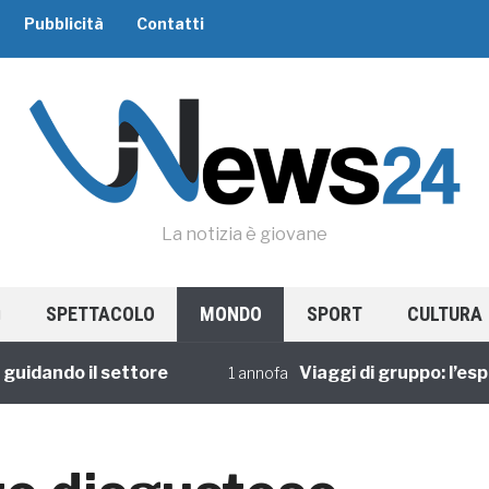
Pubblicità
Contatti
La notizia è giovane
SPETTACOLO
MONDO
SPORT
CULTURA
ando il settore
Viaggi di gruppo: l’esperie
1 annofa