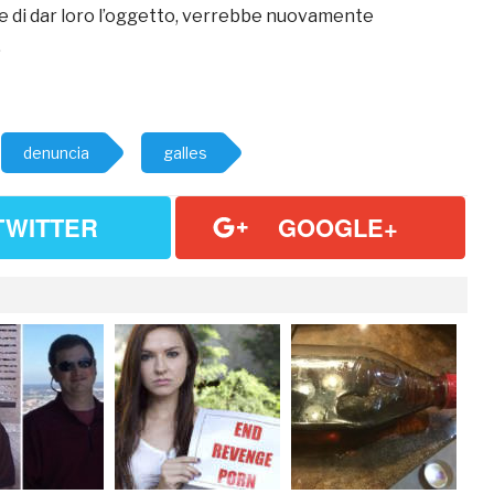
e di dar loro l’oggetto, verrebbe nuovamente
.
denuncia
galles
TWITTER
GOOGLE+