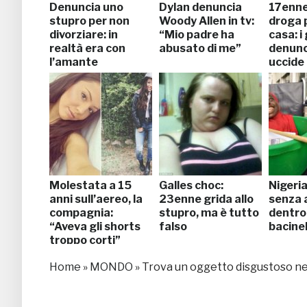
Denuncia uno
Dylan denuncia
17enne
stupro per non
Woody Allen in tv:
droga p
divorziare: in
“Mio padre ha
casa: i 
realtà era con
abusato di me”
denunci
l’amante
uccide
Molestata a 15
Galles choc:
Nigeri
anni sull’aereo, la
23enne grida allo
senza a
compagnia:
stupro, ma è tutto
dentro
“Aveva gli shorts
falso
bacinel
troppo corti”
Home
»
MONDO
»
Trova un oggetto disgustoso nell