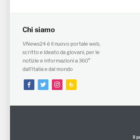
Chi siamo
VNews24 è il nuovo portale web,
scritto e ideato da giovani, per le
notizie e informazioni a 360°
dall’Italia e dal mondo
facebook
twitter
instagram
feedburner
Il