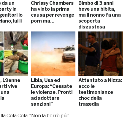
 da un
Chrissy Chambers
Bimbo di 3 anni
arty in
ha vinto la prima
beve una bibita,
genitori lo
causa per revenge
ma il nonno fa una
ano, lui li
porn ma…
scoperta
disgustosa
a, 19enne
Libia, Usa ed
Attentato a Nizza:
rti vive
Europa: “Cessate
ecco le
 una
le violenze. Pronti
testimonianze
la
ad adottare
choc della
sanzioni”
tragedia
a Cola Cola: “Non la berrò più”