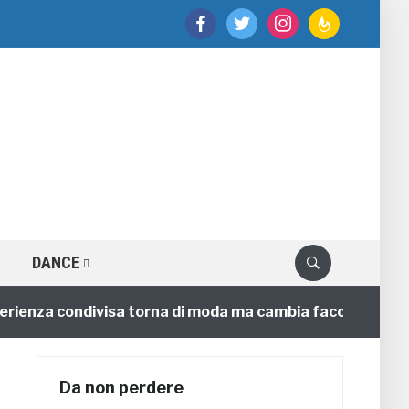
facebook
twitter
instagram
feedburner
DANCE
nza condivisa torna di moda ma cambia faccia
4 annif
Da non perdere