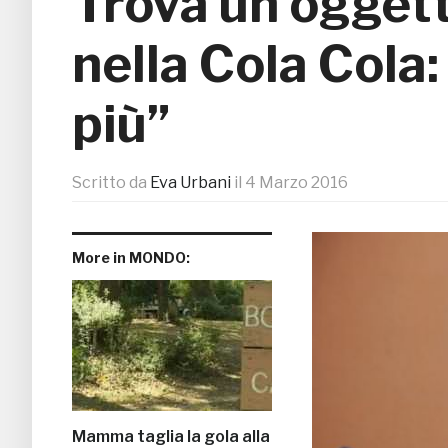
Trova un ogget
nella Cola Cola:
più”
Scritto da
Eva Urbani
il
4 Marzo 2016
More in MONDO:
Mamma taglia la gola alla