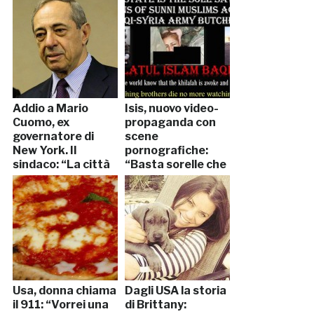
Addio a Mario
Isis, nuovo video-
Cuomo, ex
propaganda con
governatore di
scene
New York. Il
pornografiche:
sindaco: “La città
“Basta sorelle che
perde un gigante”
soffrono”
Usa, donna chiama
Dagli USA la storia
il 911: “Vorrei una
di Brittany: