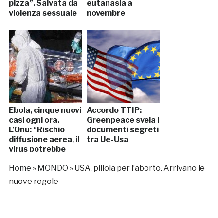
pizza”. Salvata da
eutanasia a
violenza sessuale
novembre
Ebola, cinque nuovi
Accordo TTIP:
casi ogni ora.
Greenpeace svela i
L’Onu: “Rischio
documenti segreti
diffusione aerea, il
tra Ue-Usa
virus potrebbe
mutare”
Home
»
MONDO
»
USA, pillola per l’aborto. Arrivano le
nuove regole