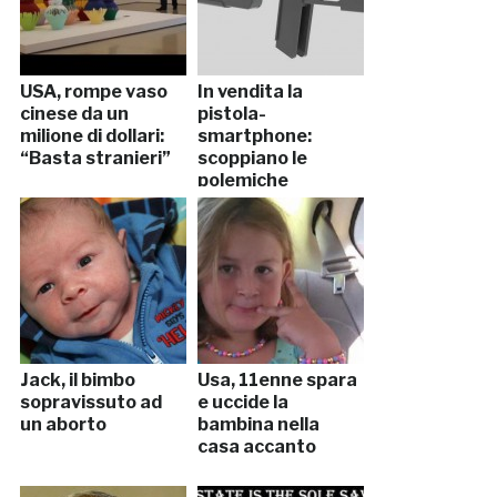
USA, rompe vaso
In vendita la
cinese da un
pistola-
milione di dollari:
smartphone:
“Basta stranieri”
scoppiano le
polemiche
Jack, il bimbo
Usa, 11enne spara
sopravissuto ad
e uccide la
un aborto
bambina nella
casa accanto