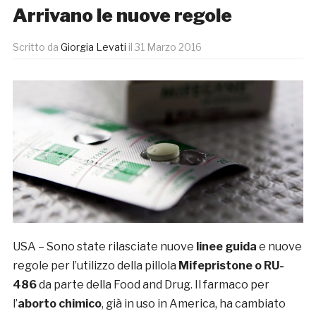
Arrivano le nuove regole
Scritto da
Giorgia Levati
il
31 Marzo 2016
USA – Sono state rilasciate nuove
linee guida
e nuove
regole per l’utilizzo della pillola
Mifepristone o RU-
486
da parte della Food and Drug. Il farmaco per
l’
aborto chimico
, già in uso in America, ha cambiato