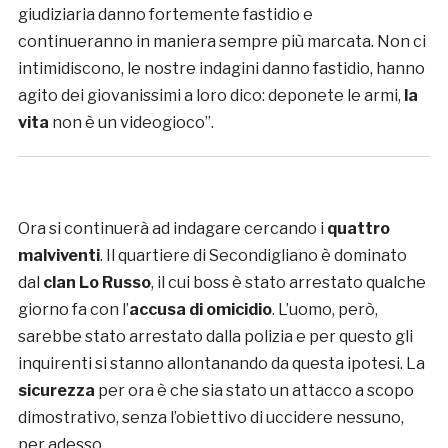
giudiziaria danno fortemente fastidio e
continueranno in maniera sempre più marcata. Non ci
intimidiscono, le nostre indagini danno fastidio, hanno
agito dei giovanissimi a loro dico: deponete le armi,
la
vita
non è un videogioco”.
Ora si continuerà ad indagare cercando i
quattro
malviventi
. Il quartiere di Secondigliano è dominato
dal
clan Lo Russo
, il cui boss è stato arrestato qualche
giorno fa con l’
accusa di omicidio
. L’uomo, però,
sarebbe stato arrestato dalla polizia e per questo gli
inquirenti si stanno allontanando da questa ipotesi. La
sicurezza
per ora è che sia stato un attacco a scopo
dimostrativo, senza l’obiettivo di uccidere nessuno,
per adesso.