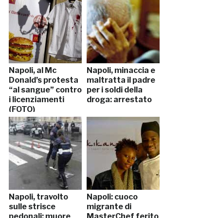
Napoli, al Mc
Napoli, minaccia e
Donald’s protesta
maltratta il padre
“al sangue” contro
per i soldi della
i licenziamenti
droga: arrestato
(FOTO)
Napoli, travolto
Napoli: cuoco
sulle strisce
migrante di
pedonali: muore
MasterChef ferito