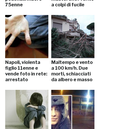
75enne
a colpi di fucile
Napoli, violenta
Maltempo e vento
figlio 11enne e
a 100 km/h. Due
vende foto in rete:
morti, schiacciati
arrestato
da albero e masso