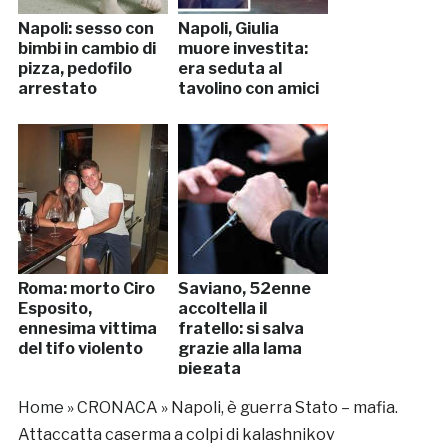
Napoli: sesso con
Napoli, Giulia
bimbi in cambio di
muore investita:
pizza, pedofilo
era seduta al
arrestato
tavolino con amici
Roma: morto Ciro
Saviano, 52enne
Esposito,
accoltella il
ennesima vittima
fratello: si salva
del tifo violento
grazie alla lama
piegata
Home
»
CRONACA
»
Napoli, è guerra Stato – mafia.
Attaccatta caserma a colpi di kalashnikov