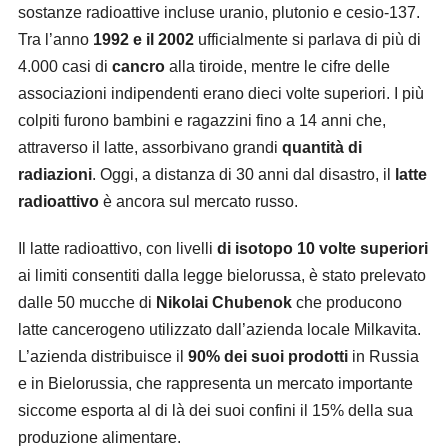
sostanze radioattive incluse uranio, plutonio e cesio-137.
Tra l’anno
1992 e il 2002
ufficialmente si parlava di più di
4.000 casi di
cancro
alla tiroide, mentre le cifre delle
associazioni indipendenti erano dieci volte superiori. I più
colpiti furono bambini e ragazzini fino a 14 anni che,
attraverso il latte, assorbivano grandi
quantità di
radiazioni
. Oggi, a distanza di 30 anni dal disastro, il
latte
radioattivo
è ancora sul mercato russo.
Il latte radioattivo, con livelli
di isotopo 10 volte superiori
ai limiti consentiti dalla legge bielorussa, è stato prelevato
dalle 50 mucche di
Nikolai Chubenok
che producono
latte cancerogeno utilizzato dall’azienda locale Milkavita.
L’azienda distribuisce il
90% dei suoi prodotti
in Russia
e in Bielorussia, che rappresenta un mercato importante
siccome esporta al di là dei suoi confini il 15% della sua
produzione alimentare.