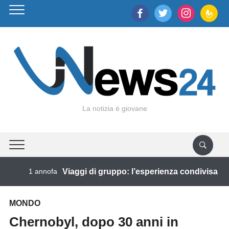
facebook
twitter
instagram
feedburne
La notizia è giovane
1 annofa
Viaggi di gruppo: l’esperienza condivisa torn
MONDO
Chernobyl, dopo 30 anni in