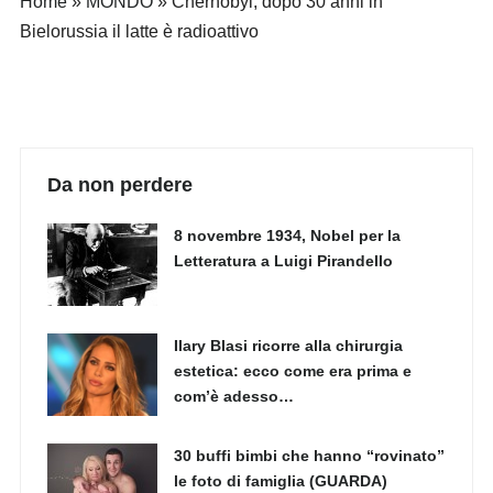
Home
»
MONDO
»
Chernobyl, dopo 30 anni in
Bielorussia il latte è radioattivo
Da non perdere
8 novembre 1934, Nobel per la
Letteratura a Luigi Pirandello
Ilary Blasi ricorre alla chirurgia
estetica: ecco come era prima e
com’è adesso…
30 buffi bimbi che hanno “rovinato”
le foto di famiglia (GUARDA)