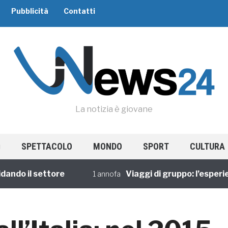
Pubblicità
Contatti
La notizia è giovane
SPETTACOLO
MONDO
SPORT
CULTURA
 il settore
Viaggi di gruppo: l’esperienza 
1 annofa