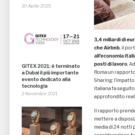
30 Aprile 2025
3,4 miliardi di eu
che Airbnb
, il po
all’economia ital
posti di lavoro
. A
GITEX 2021: è terminato
Roma un rapport
a Dubai il più importante
evento dedicato alla
Sharing: l’impatto
tecnologia
italiana fa seguito
2 Novembre 2021
approfondito real
Il rapporto prend
mettere a disposiz
media di 24 notti 