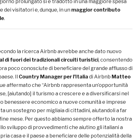
oggiorno prolungato si è tradotto in una maggiore spesa
 dei visitatori e, dunque, in un
maggior contributo
le
.
econdo la ricerca Airbnb avrebbe anche dato nuovo
al di fuori dei tradizionali circuiti turistici
, consentendo
ora poco conosciute di beneficiare del grande afflusso di
paese. Il
Country Manager per l’Italia
di Airbnb
Matteo
ue affermato che “Airbnb rappresenta un’opportunità
e, [aiutando] il turismo a crescere e a diversificarsi nel
do benessere economico a nuove comunità e imprese
a un sostegno per migliaia di cittadini, aiutandoli a far
a fine mese. Per questo abbiamo sempre offerto la nostra
lo sviluppo di provvedimenti che aiutino gli italiani a
pria casa e il paese a beneficiare delle potenzialità della