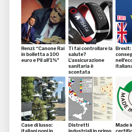
Renzi: “Canone Rai
Ti fai controllare la
Brexit:
in bolletta a 100
salute?
conse
euro e Pil all’1%”
L’assicurazione
nell’e
sanitaria è
italian
scontata
Case di lusso:
Distretti
Made in
italiani noni in
industriali in primo
certifi