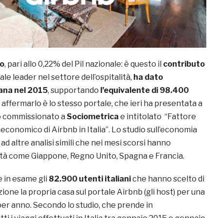
ro
, pari allo 0,22% del Pil nazionale: è questo il
contributo
rtale leader nel settore dell’ospitalità,
ha dato
iana nel 2015
, supportando
l’equivalente di 98.400
d affermarlo è lo stesso portale, che ieri ha presentata a
o commissionato a
Sociometrica
e intitolato “Fattore
 economico di Airbnb in Italia”. Lo studio sull’economia
 ad altre analisi simili che nei mesi scorsi hanno
tà come Giappone, Regno Unito, Spagna e Francia.
e in esame gli
82.900 utenti italiani
che hanno scelto di
ione la propria casa sul portale Airbnb (gli host) per una
per anno. Secondo lo studio, che prende in