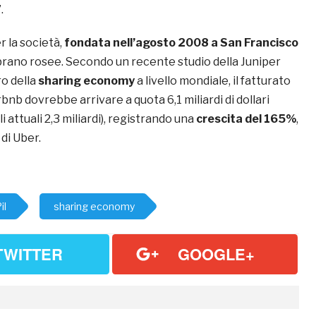
.
r la società,
fondata nell’agosto 2008 a San Francisco
mbrano rosee. Secondo un recente studio della Juniper
ro della
sharing economy
a livello mondiale, il fatturato
bnb dovrebbe arrivare a quota 6,1 miliardi di dollari
i attuali 2,3 miliardi), registrando una
crescita del 165%
,
 di Uber.
il
sharing economy
TWITTER
GOOGLE+