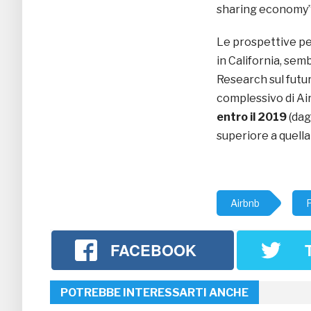
sharing economy”
Le prospettive pe
in California, se
Research sul futu
complessivo di Air
entro il 2019
(dagl
superiore a quella
Airbnb
P
FACEBOOK
POTREBBE INTERESSARTI ANCHE