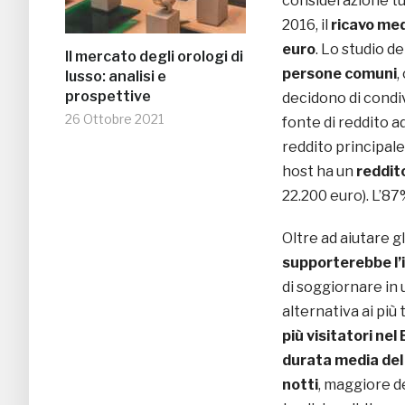
considerazione tut
2016, il
ricavo me
euro
. Lo studio de
Il mercato degli orologi di
persone comuni
,
lusso: analisi e
prospettive
decidono di condi
26 Ottobre 2021
fonte di reddito a
reddito principale
host ha un
reddito
22.200 euro). L’87%
Oltre ad aiutare gl
supporterebbe l’
di soggiornare in 
alternativa ai più 
più visitatori nel
durata media del
notti
, maggiore de