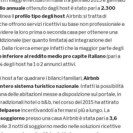
ti i viaggi effettuati in Italia tra gennaio 2015 e gennaio
dio
annuale
ottenuto dagli host è stato pari a
2.300
linea il
profilo tipo degli host
Airbnb: si tratta di
 che offrono servizi ricettivi su base non professionale e
videre la loro prima o seconda casa per ottenere una
ddizionale (per quanto limitata) ad integrazione del
. Dalla ricerca emerge infatti che la maggior parte degli
 inferiore al reddito medio pro capite italiano
(pari a
 degli host ha 1 o 2 annunci attivi.
i host a far quadrare i bilanci familiari,
Airbnb
intero sistema turistico nazionale
. Infatti la possibilità
una delle abitazioni messe a disposizione sul portale, in
tradizionali hotel o b&b, nel corso del 2015 ha attirato
 Belpaese
incentivandoli a fermarsi più a lungo. La
 soggiorno
presso una casa Airbnb è stata pari a
3,6
lle 3 notti di soggiorno medio nelle soluzioni ricettive