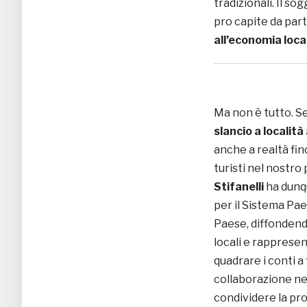
tradizionali. Il s
pro capite da parte
all’economia loca
Ma non è tutto. S
slancio a località 
anche a realtà fin
turisti nel nostro 
Stifanelli
ha dunq
per il Sistema Paes
Paese, diffonden
locali e rappresent
quadrare i conti 
collaborazione nel
condividere la pro