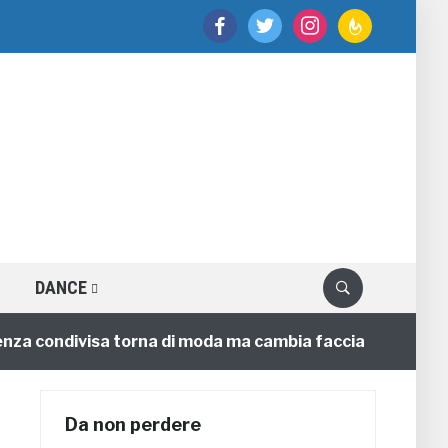
facebook
twitter
instagram
feedburner
DANCE
condivisa torna di moda ma cambia faccia
C
4 annifa
Da non perdere