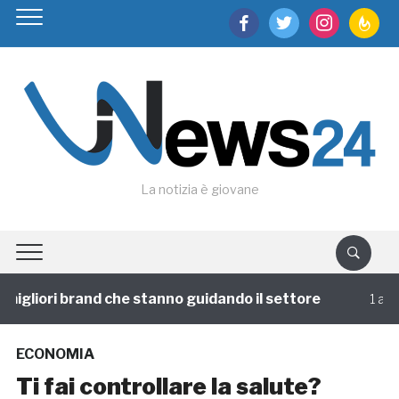
facebook
twitter
instagram
feedburn
La notizia è giovane
igliori brand che stanno guidando il settore
1 annofa
ECONOMIA
Ti fai controllare la salute?