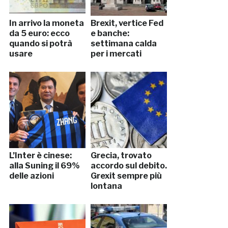
In arrivo la moneta
Brexit, vertice Fed
da 5 euro: ecco
e banche:
quando si potrà
settimana calda
usare
per i mercati
L’Inter è cinese:
Grecia, trovato
alla Suning il 69%
accordo sul debito.
delle azioni
Grexit sempre più
lontana