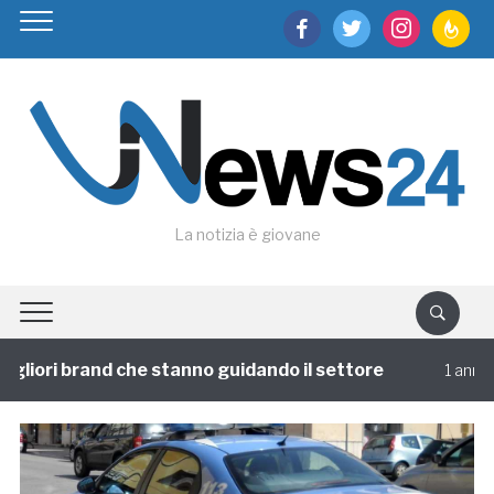
facebook
twitter
instagram
feedburn
La notizia è giovane
liori brand che stanno guidando il settore
V
1 annofa