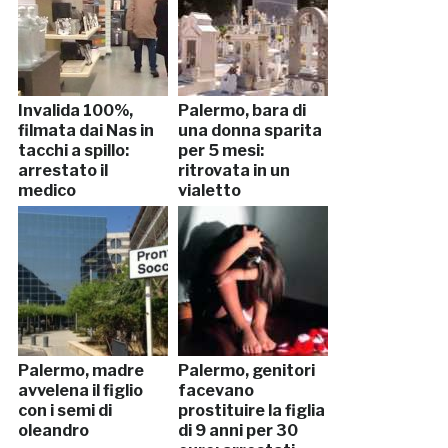
Invalida 100%,
Palermo, bara di
filmata dai Nas in
una donna sparita
tacchi a spillo:
per 5 mesi:
arrestato il
ritrovata in un
medico
vialetto
Palermo, madre
Palermo, genitori
avvelena il figlio
facevano
con i semi di
prostituire la figlia
oleandro
di 9 anni per 30