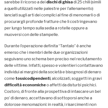
sarebbe il ricorso a dei
dischi di ghisa
di 25 chili (simili
a quelli utilizzati nelle palestre per l’allenamento)
lanciati sugli arti dei complici al fine di menomarli o di
procurargli profonde fratture che li costringevano
per lungo tempo sulla sedia a rotelle oppure a
muoversi con delle stampelle.
Durante l’operazione definita “Tantalo” è anche
emerso che i membri delle due organizzazioni
seguivano uno schema ben preciso nel reclutamento
delle vittime. Infatti, spesso e volentieri contattavano
individui ai margini della società e bisognosi di denaro
come
tossicodipendenti
, alcolizzati, soggetti in gravi
difficoltà economiche
o affetti da disturbi psichici.
Costoro, di fronte alla prospettiva di intascare un bel
po’ di denaro, accettavano di sottoporsi anche a
dolorose menomazioni: in realtà, i risarcimenti non