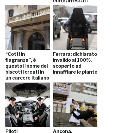
euro: arrestati
insieme a due
clienti
“Cotti in
Ferrara: dichiarato
flagranza”, è
invalido al 100%,
questo il nome dei
scoperto ad
biscotti creati in
innaffiare le piante
un carcere italiano
Piloti
Ancona,