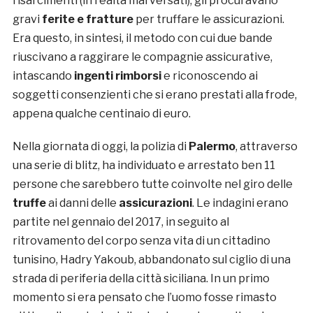
risarcimenti (in realtà mai versati), gli procuravano
gravi
ferite e fratture
per truffare le assicurazioni.
Era questo, in sintesi, il metodo con cui due bande
riuscivano a raggirare le compagnie assicurative,
intascando
ingenti rimborsi
e riconoscendo ai
soggetti consenzienti che si erano prestati alla frode,
appena qualche centinaio di euro.
Nella giornata di oggi, la polizia di
Palermo
, attraverso
una serie di blitz, ha individuato e arrestato ben 11
persone che sarebbero tutte coinvolte nel giro delle
truffe
ai danni delle
assicurazioni
. Le indagini erano
partite nel gennaio del 2017, in seguito al
ritrovamento del corpo senza vita di un cittadino
tunisino, Hadry Yakoub, abbandonato sul ciglio di una
strada di periferia della città siciliana. In un primo
momento si era pensato che l’uomo fosse rimasto