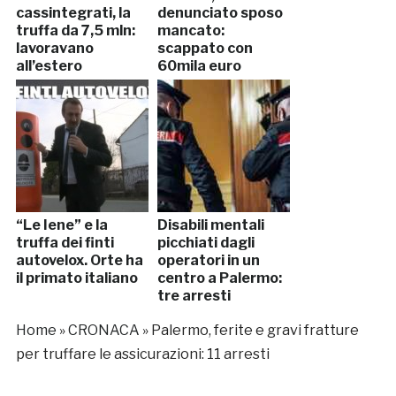
cassintegrati, la
denunciato sposo
truffa da 7,5 mln:
mancato:
lavoravano
scappato con
all’estero
60mila euro
“Le Iene” e la
Disabili mentali
truffa dei finti
picchiati dagli
autovelox. Orte ha
operatori in un
il primato italiano
centro a Palermo:
tre arresti
Home
»
CRONACA
»
Palermo, ferite e gravi fratture
per truffare le assicurazioni: 11 arresti