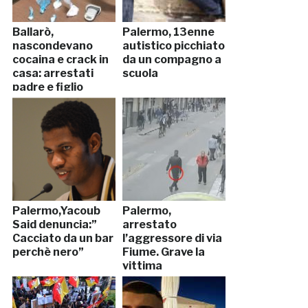
Ballarò,
Palermo, 13enne
nascondevano
autistico picchiato
cocaina e crack in
da un compagno a
casa: arrestati
scuola
padre e figlio
Palermo,Yacoub
Palermo,
Said denuncia:”
arrestato
Cacciato da un bar
l’aggressore di via
perchè nero”
Fiume. Grave la
vittima