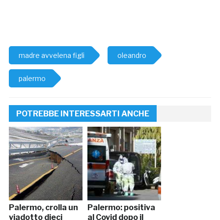
madre avvelena figli
oleandro
palermo
POTREBBE INTERESSARTI ANCHE
Palermo, crolla un
Palermo: positiva
viadotto dieci
al Covid dopo il