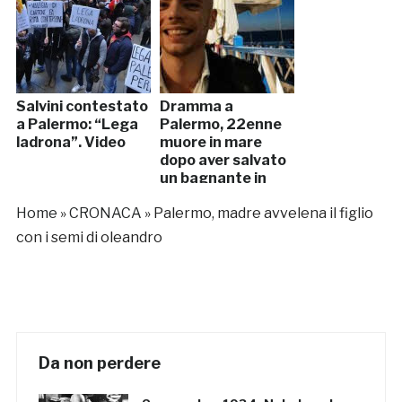
Salvini contestato
Dramma a
a Palermo: “Lega
Palermo, 22enne
ladrona”. Video
muore in mare
dopo aver salvato
un bagnante in
difficoltà
Home
»
CRONACA
»
Palermo, madre avvelena il figlio
con i semi di oleandro
Da non perdere