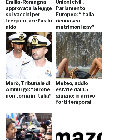
Emilia-Romagna,
Unioni civili,
approvata la legge
Parlamento
sui vaccini per
Europeo: “Italia
frequentare l’asilo
riconosca
nido
matrimoni gay”
Marò, Tribunale di
Meteo, addio
Amburgo: “Girone
estate dal 15
non torna in Italia”
giugno: in arrivo
forti temporali