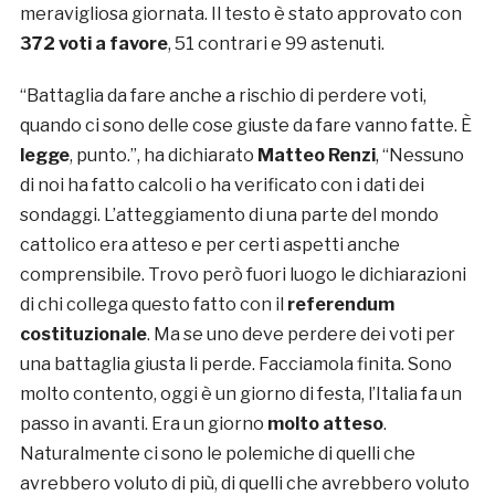
meravigliosa giornata. Il testo è stato approvato con
372 voti a favore
, 51 contrari e 99 astenuti.
“Battaglia da fare anche a rischio di perdere voti,
quando ci sono delle cose giuste da fare vanno fatte. È
legge
, punto.”, ha dichiarato
Matteo Renzi
, “Nessuno
di noi ha fatto calcoli o ha verificato con i dati dei
sondaggi. L’atteggiamento di una parte del mondo
cattolico era atteso e per certi aspetti anche
comprensibile. Trovo però fuori luogo le dichiarazioni
di chi collega questo fatto con il
referendum
costituzionale
. Ma se uno deve perdere dei voti per
una battaglia giusta li perde. Facciamola finita. Sono
molto contento, oggi è un giorno di festa, l’Italia fa un
passo in avanti. Era un giorno
molto atteso
.
Naturalmente ci sono le polemiche di quelli che
avrebbero voluto di più, di quelli che avrebbero voluto