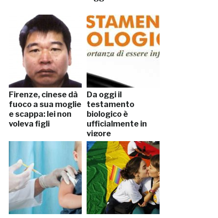
Firenze, cinese dà
Da oggi il
fuoco a sua moglie
testamento
e scappa: lei non
biologico è
voleva figli
ufficialmente in
vigore