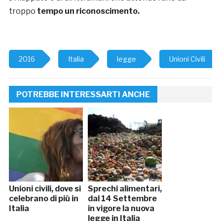
troppo
tempo un riconoscimento.
2016
Italia
legge
Unioni Civili
POTREBBE INTERESSARTI ANCHE
Unioni civili, dove si
Sprechi alimentari,
celebrano di più in
dal 14 Settembre
Italia
in vigore la nuova
legge in Italia