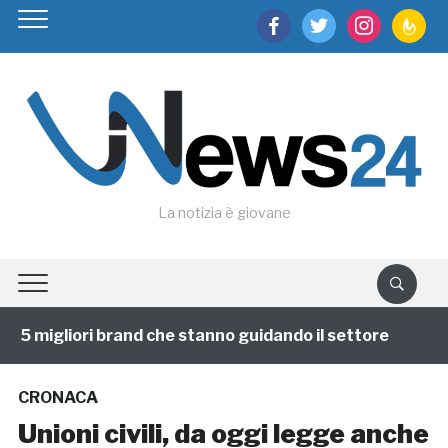
facebook
twitter
instagram
feedburn
La notizia è giovane
 5 migliori brand che stanno guidando il settore
1 an
CRONACA
Unioni civili, da oggi legge anche