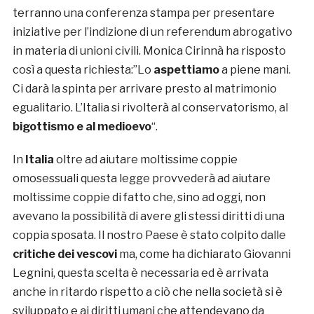
terranno una conferenza stampa per presentare
iniziative per l’indizione di un referendum abrogativo
in materia di unioni civili. Monica Cirinnà ha risposto
così a questa richiesta:”Lo
aspettiamo
a piene mani.
Ci darà la spinta per arrivare presto al matrimonio
egualitario. L’Italia si rivolterà al conservatorismo, al
bigottismo e al medioevo
“.
In
Italia
oltre ad aiutare moltissime coppie
omosessuali questa legge provvederà ad aiutare
moltissime coppie di fatto che, sino ad oggi, non
avevano la possibilità di avere gli stessi diritti di una
coppia sposata. Il nostro Paese è stato colpito dalle
critiche dei vescovi
ma, come ha dichiarato Giovanni
Legnini, questa scelta è necessaria ed è arrivata
anche in ritardo rispetto a ciò che nella società si è
sviluppato e ai diritti umani che attendevano da