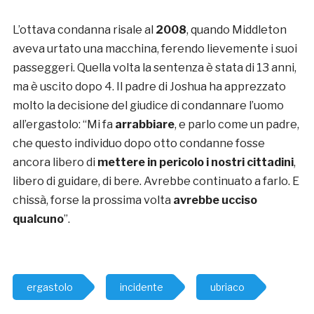
L’ottava condanna risale al
2008
, quando Middleton
aveva urtato una macchina, ferendo lievemente i suoi
passeggeri. Quella volta la sentenza è stata di 13 anni,
ma è uscito dopo 4. Il padre di Joshua ha apprezzato
molto la decisione del giudice di condannare l’uomo
all’ergastolo: “Mi fa
arrabbiare
, e parlo come un padre,
che questo individuo dopo otto condanne fosse
ancora libero di
mettere in pericolo i nostri cittadini
,
libero di guidare, di bere. Avrebbe continuato a farlo. E
chissà, forse la prossima volta
avrebbe ucciso
qualcuno
”.
ergastolo
incidente
ubriaco