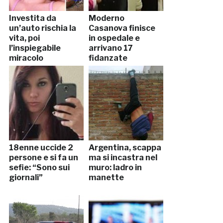
Investita da
Moderno
un’auto rischia la
Casanova finisce
vita, poi
in ospedale e
l’inspiegabile
arrivano 17
miracolo
fidanzate
18enne uccide 2
Argentina, scappa
persone e si fa un
ma si incastra nel
sefie: “Sono sui
muro: ladro in
giornali”
manette