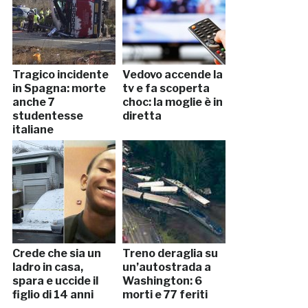
Tragico incidente
Vedovo accende la
in Spagna: morte
tv e fa scoperta
anche 7
choc: la moglie è in
studentesse
diretta
italiane
Crede che sia un
Treno deraglia su
ladro in casa,
un’autostrada a
spara e uccide il
Washington: 6
figlio di 14 anni
morti e 77 feriti