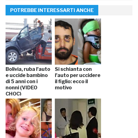
POTREBBE INTERESSARTI ANCHE
Bolivia, ruba l’auto
Si schianta con
e uccide bambino
l’auto per uccidere
di 5 anni con i
il figlio: ecco il
nonni (VIDEO
motivo
CHOC)