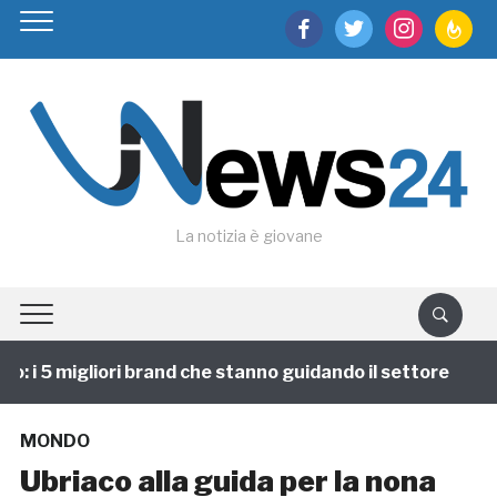
facebook
twitter
instagram
feedburn
La notizia è giovane
 i 5 migliori brand che stanno guidando il settore
1 
MONDO
Ubriaco alla guida per la nona