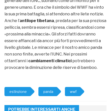
generale dell’IUNC, suonano come un monito per il
genere umano. E ora che il simbolo del WWF ha vinto
la sua prima battaglia, si attendono altre liete notizie.
Anche l’
antilope tibetana
, predata per la sua preziosa
pelliccia, sembra essersi ripresa, classificandosi come
«prossima alla minaccia». Gli sforzi fatti dovranno
essere affiancati da ancor più forti provvedimenti a
livello globale. Le minacce per il nostro amico panda
non sono finite, avverte l’IUNC. Nei prossimi
ottant’anni i
cambiamenti climatici
potrebbero
provocare la diminuzione delle riserve di bamboo.
estinzione
panda
wwf
POTREBBE INTERESSARTI ANCHE