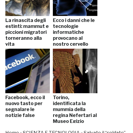
La rinascita degli
Ecco i danni che le
estinti: mammut e
tecnologie
piccioni migratori
informatiche
torneranno alla
provocano al
vita
nostro cervello
Facebook, ecco il
Torino,
nuovo tasto per
identificata la
segnalare le
mummia della
notizie false
regina Nefertari al
Museo Egizio
Home
»
SCIENZA E TECNOLOGIA
»
Salvato il “soldato”