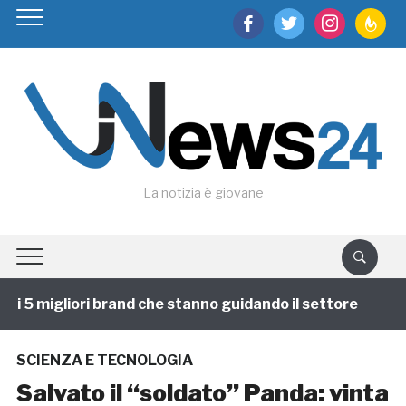
facebook
twitter
instagram
feedburn
La notizia è giovane
 5 migliori brand che stanno guidando il settore
1 a
SCIENZA E TECNOLOGIA
Salvato il “soldato” Panda: vinta