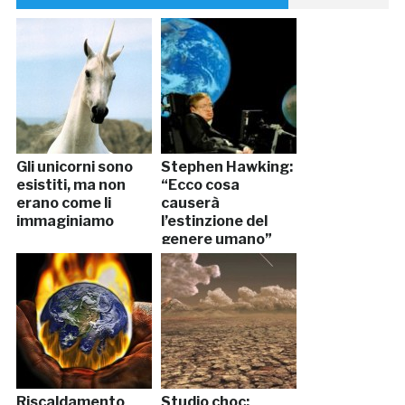
Gli unicorni sono
Stephen Hawking:
esistiti, ma non
“Ecco cosa
erano come li
causerà
immaginiamo
l’estinzione del
genere umano”
Riscaldamento
Studio choc: