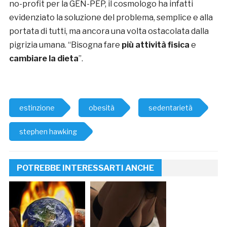
no-profit per la GEN-PEP, il cosmologo ha infatti
evidenziato la soluzione del problema, semplice e alla
portata di tutti, ma ancora una volta ostacolata dalla
pigrizia umana. “Bisogna fare
più attività fisica
e
cambiare la dieta
”.
estinzione
obesità
sedentarietà
stephen hawking
POTREBBE INTERESSARTI ANCHE