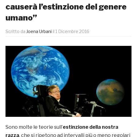
causerà l’estinzione del genere
umano”
Scritto da
Joena Urbani
il
1 Dicembre 2016
Sono molte le teorie sull’
estinzione della nostra
razza
, che si ripetono ad intervalli più o meno regolari