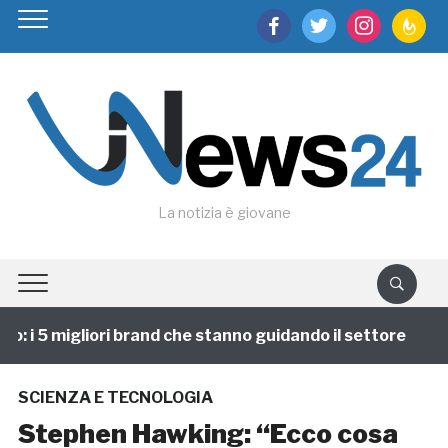
facebook
twitter
instagram
feedburn
La notizia è giovane
 i 5 migliori brand che stanno guidando il settore
1
SCIENZA E TECNOLOGIA
Stephen Hawking: “Ecco cosa