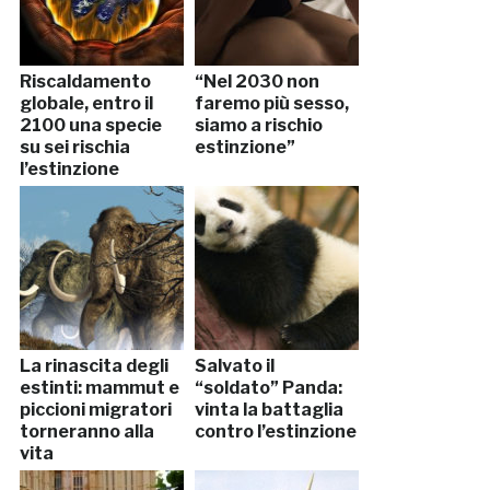
Riscaldamento
“Nel 2030 non
globale, entro il
faremo più sesso,
2100 una specie
siamo a rischio
su sei rischia
estinzione”
l’estinzione
La rinascita degli
Salvato il
estinti: mammut e
“soldato” Panda:
piccioni migratori
vinta la battaglia
torneranno alla
contro l’estinzione
vita