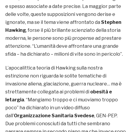
e spesso associate a date precise. La maggior parte
delle volte, queste supposizioni vengono derise e
ignorate, ma se il tema viene affrontato da
Stephen
Hawking
, forse il più brillante scienziato della storia
moderna, le persone sono più propense ad prestare
attenzione. “L’umanità deve affrontare una grande
sfida – ha dichiarato – milioni di vite sono in pericolo”.
L’apocalittica teoria di Hawking sulla nostra
estinzione non riguarda le solite tematiche di
invasione aliena, glaciazione, guerra nucleare… ma è
strettamente collegata ai problemi di
obesità e
letargia
. “Mangiamo troppo e ci muoviamo troppo
poco” ha dichiarato in un video diffuso
dall’
Organizzazione Sanitaria Svedese
, GEN-PEP.
Due problemi conosciuti da tutti che sembrano
passare sempre in secondo piano ma che invece sono