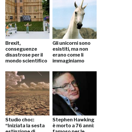
Brexit,
Gli unicorni sono
conseguenze
esistiti, ma non
disastrose per il
erano come li
mondo scientifico
immaginiamo
Studio choc:
Stephen Hawking
“Iniziata la sesta
è morto a 76 anni:
estinzione di
famoso per le