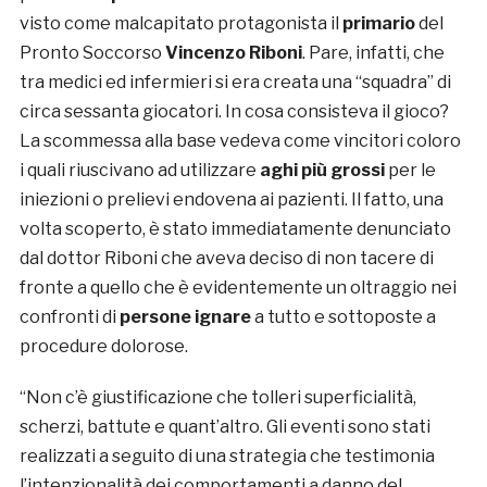
visto come malcapitato protagonista il
primario
del
Pronto Soccorso
Vincenzo Riboni
. Pare, infatti, che
tra medici ed infermieri si era creata una “squadra” di
circa sessanta giocatori. In cosa consisteva il gioco?
La scommessa alla base vedeva come vincitori coloro
i quali riuscivano ad utilizzare
aghi più grossi
per le
iniezioni o prelievi endovena ai pazienti. Il fatto, una
volta scoperto, è stato immediatamente denunciato
dal dottor Riboni che aveva deciso di non tacere di
fronte a quello che è evidentemente un oltraggio nei
confronti di
persone ignare
a tutto e sottoposte a
procedure dolorose.
“Non c’è giustificazione che tolleri superficialità,
scherzi, battute e quant’altro. Gli eventi sono stati
realizzati a seguito di una strategia che testimonia
l’intenzionalità dei comportamenti a danno del