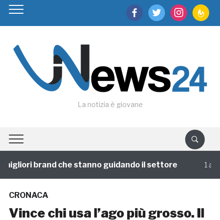
facebook
twitter
instagram
feedburn
La notizia è giovane
igliori brand che stanno guidando il settore
1 annofa
CRONACA
Vince chi usa l’ago più grosso. Il