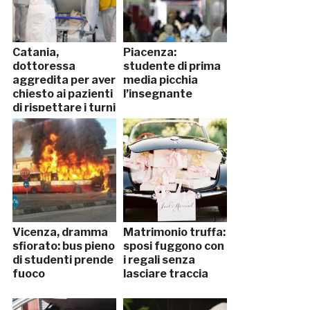
Catania,
Piacenza:
dottoressa
studente di prima
aggredita per aver
media picchia
chiesto ai pazienti
l’insegnante
di rispettare i turni
Vicenza, dramma
Matrimonio truffa:
sfiorato: bus pieno
sposi fuggono con
di studenti prende
i regali senza
fuoco
lasciare traccia