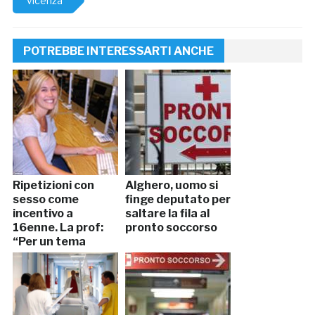
vicenza
POTREBBE INTERESSARTI ANCHE
Ripetizioni con
Alghero, uomo si
sesso come
finge deputato per
incentivo a
saltare la fila al
16enne. La prof:
pronto soccorso
“Per un tema
scritto bene gli
facevo…”