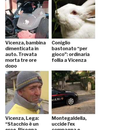
Vicenza, bambina
Coniglio
dimenticata in
bastonato “per
auto. Trovata
gioco”: ordinaria
morta tre ore
follia a Vicenza
dopo
Vicenza, Lega:
Montegaldella,
“Stacchio è un
uccide l’ex
eroe. Bisogna
compagna e