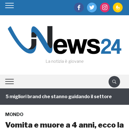
facebook
twitter
instagram
feedburn
La notizia è giovane
5 migliori brand che stanno guidando il settore
1 an
MONDO
Vomita e muore a 4 anni, ecco la