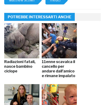
Matthew Scown
medici
POTREBBE INTERESSARTI ANCHE
Radiazioni fatali,
11enne scavalca il
nasce bambino
cancello per
ciclope
andare dall’amico
e rimane impalato