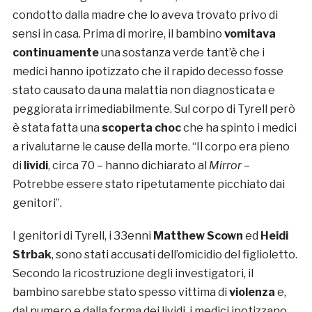
condotto dalla madre che lo aveva trovato privo di
sensi in casa. Prima di morire, il bambino
vomitava
continuamente
una sostanza verde tant’è che i
medici hanno ipotizzato che il rapido decesso fosse
stato causato da una malattia non diagnosticata e
peggiorata irrimediabilmente. Sul corpo di Tyrell però
è stata fatta una
scoperta choc
che ha spinto i medici
a rivalutarne le cause della morte. “Il corpo era pieno
di
lividi
, circa 70 – hanno dichiarato al
Mirror
–
Potrebbe essere stato ripetutamente picchiato dai
genitori”.
I genitori di Tyrell, i 33enni
Matthew Scown
ed
Heidi
Strbak
, sono stati accusati dell’omicidio del figlioletto.
Secondo la ricostruzione degli investigatori, il
bambino sarebbe stato spesso vittima di
violenza
e,
dal numero e dalla forma dei lividi, i medici ipotizzano