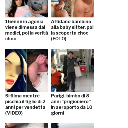
16enne in agonia
Affidano bambino
viene dimessa dai
alla baby sitter, poi
medici, poi la verità
la scoperta choc
choc
(FOTO)
Si filma mentre
Parigi, bimbo di 8
picchia il figlio di 2
anni “prigioniero”
anni per vendetta
in aeroporto da 10
(VIDEO)
giorni