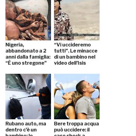
Nigeria,
“Vi uccideremo
abbandonato a 2
tutti”. Le minacce
anni dalla famiglia:
di un bambino nel
“È uno stregone”
video dell’Isis
Rubano auto, ma
Bere troppa acqua
dentro c’è un
può uccidere: il
bambino: lo
caso shock a