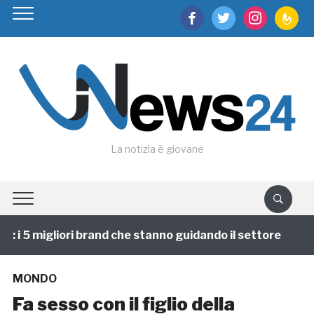
facebook
twitter
instagram
feedburn
La notizia è giovane
i 5 migliori brand che stanno guidando il settore
1 a
MONDO
Fa sesso con il figlio della