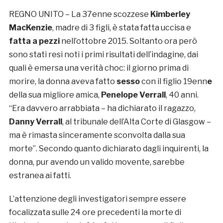
REGNO UNITO – La 37enne scozzese
Kimberley
MacKenzie
, madre di 3 figli, è stata fatta uccisa e
fatta a pezzi
nell’ottobre 2015. Soltanto ora però
sono stati resi noti i primi risultati dell’indagine, dai
quali è emersa una verità choc: il giorno prima di
morire, la donna aveva fatto
sesso
con il figlio 19enn
e
della sua migliore amica,
Penelope Verrall
, 40 anni.
“Era davvero arrabbiata – ha dichiarato il ragazzo,
Danny Verrall
, al tribunale dell’Alta Corte di Glasgow –
ma è rimasta sinceramente sconvolta dalla sua
morte”. Secondo quanto dichiarato dagli inquirenti, la
donna, pur avendo un valido movente, sarebbe
estranea ai fatti.
L’attenzione degli investigatori sempre essere
focalizzata sulle 24 ore precedenti la morte di