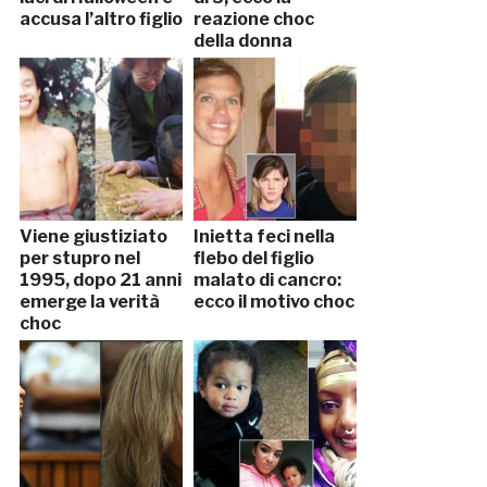
accusa l’altro figlio
reazione choc
della donna
Viene giustiziato
Inietta feci nella
per stupro nel
flebo del figlio
1995, dopo 21 anni
malato di cancro:
emerge la verità
ecco il motivo choc
choc