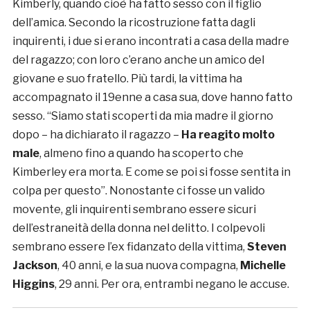
Kimberly, quando cioè ha fatto sesso con il figlio
dell’amica. Secondo la ricostruzione fatta dagli
inquirenti, i due si erano incontrati a casa della madre
del ragazzo; con loro c’erano anche un amico del
giovane e suo fratello. Più tardi, la vittima ha
accompagnato il 19enne a casa sua, dove hanno fatto
sesso. “Siamo stati scoperti da mia madre il giorno
dopo – ha dichiarato il ragazzo –
Ha reagito molto
male
, almeno fino a quando ha scoperto che
Kimberley era morta. E come se poi si fosse sentita in
colpa per questo”. Nonostante ci fosse un valido
movente, gli inquirenti sembrano essere sicuri
dell’estraneità della donna nel delitto. I colpevoli
sembrano essere l’ex fidanzato della vittima,
Steven
Jackson
, 40 anni, e la sua nuova compagna,
Michelle
Higgins
, 29 anni. Per ora, entrambi negano le accuse.