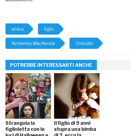
amica
figlio
Kimberley MacKenzie
Omicidio
POTREBBE INTERESSARTI ANCHE
Strangola la
Il figlio di 9 anni
figlioletta con le
stupra una bimba
luci di Halloween e
di 3, ecco la