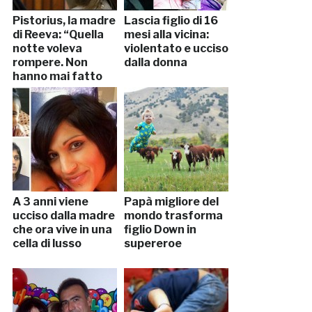
Pistorius, la madre
Lascia figlio di 16
di Reeva: “Quella
mesi alla vicina:
notte voleva
violentato e ucciso
rompere. Non
dalla donna
hanno mai fatto
sesso”
A 3 anni viene
Papà migliore del
ucciso dalla madre
mondo trasforma
che ora vive in una
figlio Down in
cella di lusso
supereroe