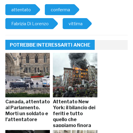
attentato
conferma
Fabrizia Di Lorenzo
vittima
POTREBBE INTERESSARTI ANCHE
Canada, attentato
Attentato New
al Parlamento.
York: il bilancio dei
Morti un soldato e
feriti e tutto
l’attentatore
quello che
sappiamo finora