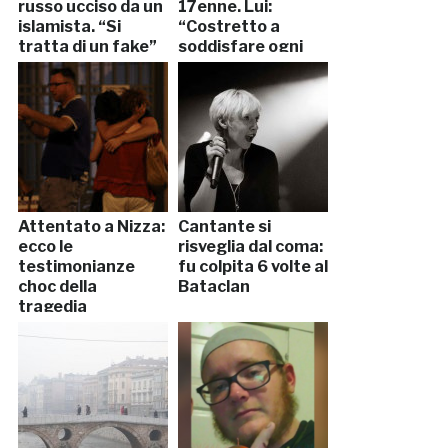
russo ucciso da un
17enne. Lui:
islamista. “Si
“Costretto a
tratta di un fake”
soddisfare ogni
sua fantasia”
Attentato a Nizza:
Cantante si
ecco le
risveglia dal coma:
testimonianze
fu colpita 6 volte al
choc della
Bataclan
tragedia