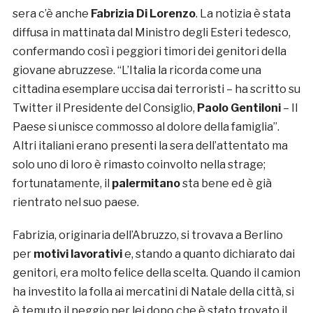
sera c’è anche
Fabrizia Di Lorenzo
. La notizia è stata
diffusa in mattinata dal Ministro degli Esteri tedesco,
confermando così i peggiori timori dei genitori della
giovane abruzzese. “L’Italia la ricorda come una
cittadina esemplare uccisa dai terroristi – ha scritto su
Twitter il Presidente del Consiglio,
Paolo Gentiloni
– Il
Paese si unisce commosso al dolore della famiglia”.
Altri italiani erano presenti la sera dell’attentato ma
solo uno di loro è rimasto coinvolto nella strage;
fortunatamente, il
palermitano
sta bene ed è già
rientrato nel suo paese.
Fabrizia, originaria dell’Abruzzo, si trovava a Berlino
per
motivi lavorativi
e, stando a quanto dichiarato dai
genitori, era molto felice della scelta. Quando il camion
ha investito la folla ai mercatini di Natale della città, si
è temuto il peggio per lei dopo che è stato trovato il