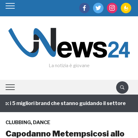
facebook
twitter
instagram
feedburn
La notizia è giovane
: i 5 migliori brand che stanno guidando il settore
CLUBBING
,
DANCE
Capodanno Metempsicosi allo