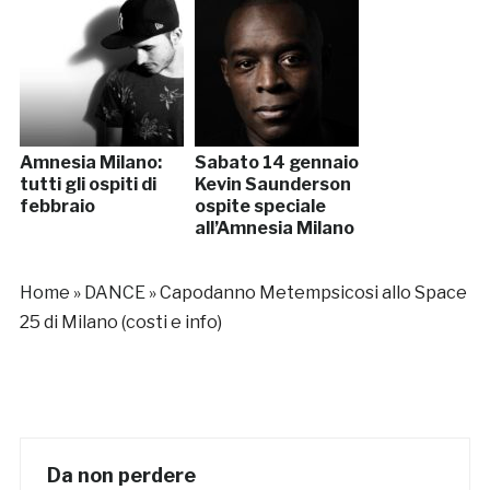
Amnesia Milano:
Sabato 14 gennaio
tutti gli ospiti di
Kevin Saunderson
febbraio
ospite speciale
all’Amnesia Milano
Home
»
DANCE
»
Capodanno Metempsicosi allo Space
25 di Milano (costi e info)
Da non perdere