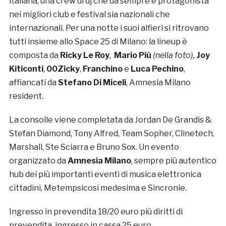
italiana, una crew di dj che da sempre è protagonista
nei migliori club e festival sia nazionali che
internazionali. Per una notte i suoi alfieri si ritrovano
tutti insieme allo Space 25 di Milano: la lineup è
composta da
Ricky Le Roy
,
Mario Più
(nella foto),
Joy
Kiticonti
,
00Zicky
,
Franchino
e
Luca Pechino
,
affiancati da
Stefano Di Miceli
, Amnesia Milano
resident.
La consolle viene completata da Jordan De Grandis &
Stefan Diamond, Tony Alfred, Team Sopher, Clinetech,
Marshall, Ste Sciarra e Bruno Sox. Un evento
organizzato da
Amnesia Milano
, sempre più autentico
hub dei più importanti eventi di musica elettronica
cittadini, Metempsicosi medesima e Sincronie.
Ingresso in prevendita 18/20 euro più diritti di
prevendita, ingresso in cassa 25 euro.