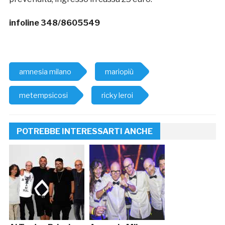
infoline 348/8605549
amnesia milano
mariopiù
metempsicosi
ricky leroi
POTREBBE INTERESSARTI ANCHE