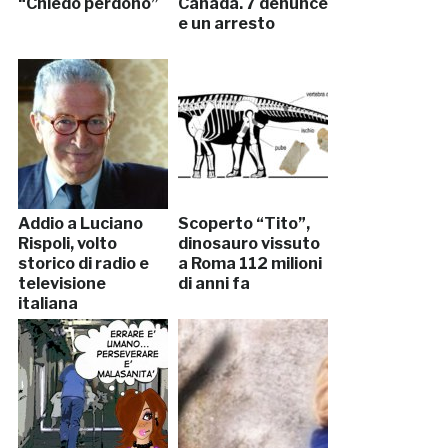
“Chiedo perdono”
Canada. 7 denunce
e un arresto
Addio a Luciano
Scoperto “Tito”,
Rispoli, volto
dinosauro vissuto
storico di radio e
a Roma 112 milioni
televisione
di anni fa
italiana