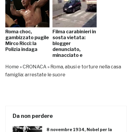
Roma choc,
Filma carabinieri in
gambizzato pugile
sosta vietata:
Mirco Ricci: la
blogger
Polizia indaga
denunciato,
minacciato e
abusato in
Home
»
CRONACA
»
Roma, abusi e torture nella casa
caserma
famiglia: arrestate le suore
Da non perdere
8 novembre 1934, Nobel per la