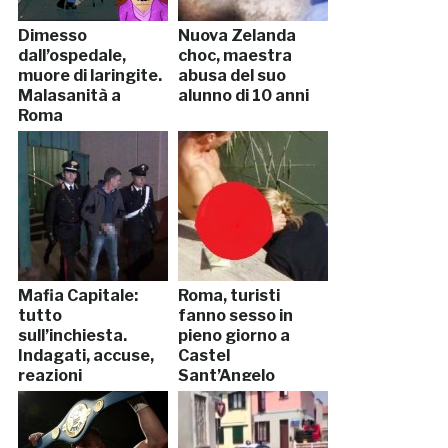
Dimesso
Nuova Zelanda
dall’ospedale,
choc, maestra
muore di laringite.
abusa del suo
Malasanità a
alunno di 10 anni
Roma
Mafia Capitale:
Roma, turisti
tutto
fanno sesso in
sull’inchiesta.
pieno giorno a
Indagati, accuse,
Castel
reazioni
Sant’Angelo
(FOTO)