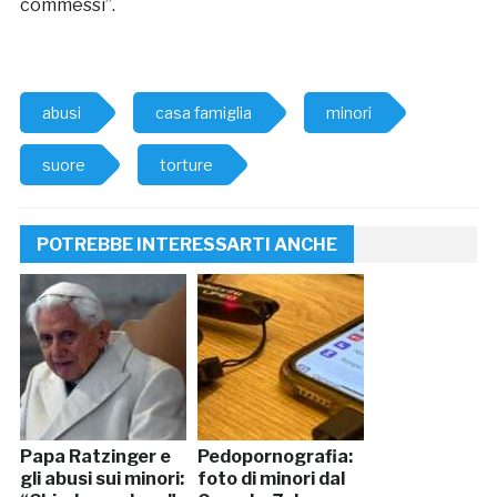
commessi”.
abusi
casa famiglia
minori
suore
torture
POTREBBE INTERESSARTI ANCHE
Papa Ratzinger e
Pedopornografia:
gli abusi sui minori:
foto di minori dal