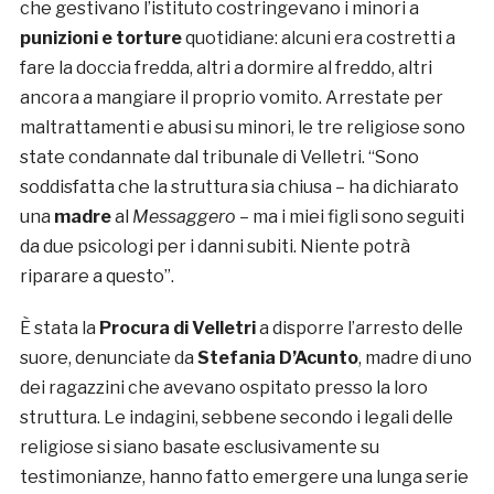
che gestivano l’istituto costringevano i minori a
punizioni e
torture
quotidiane: alcuni era costretti a
fare la doccia fredda, altri a dormire al freddo, altri
ancora a mangiare il proprio vomito. Arrestate per
maltrattamenti e abusi su minori, le tre religiose sono
state condannate dal tribunale di Velletri. “Sono
soddisfatta che la struttura sia chiusa – ha dichiarato
una
madre
al
Messaggero
– ma i miei figli sono seguiti
da due psicologi per i danni subiti. Niente potrà
riparare a questo”.
È stata la
Procura di Velletri
a disporre l’arresto delle
suore, denunciate da
Stefania D’Acunto
, madre di uno
dei ragazzini che avevano ospitato presso la loro
struttura. Le indagini, sebbene secondo i legali delle
religiose si siano basate esclusivamente su
testimonianze, hanno fatto emergere una lunga serie