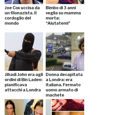
Joe Cox uccisa da
Bimbo di 3 anni
un filonazista. Il
veglia su mamma
cordoglio del
morta:
mondo
“Aiutatemi”
Jihadi John era agli
Donna decapitata
ordini di Bin Laden:
a Londra: era
pianificava
italiana. Fermato
attacchi a Londra
uomo armato di
machete