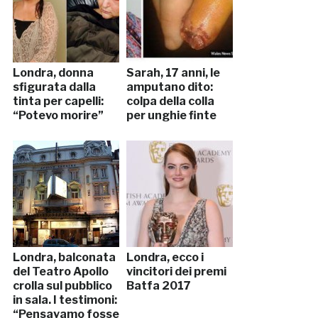
Londra, donna
Sarah, 17 anni, le
sfigurata dalla
amputano dito:
tinta per capelli:
colpa della colla
“Potevo morire”
per unghie finte
Londra, balconata
Londra, ecco i
del Teatro Apollo
vincitori dei premi
crolla sul pubblico
Batfa 2017
in sala. I testimoni:
“Pensavamo fosse