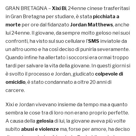
GRAN BRETAGNA –
Xixi Bi
, 24enne cinese trasferitasi
in Gran Bretagna per studiare, è stata
picchiata a
morte
per ore dal fidanzato
Jordan Matthews
, anche
lui 24enne. Il giovane, da sempre molto geloso nei suoi
confronti, ha visto sul suo cellulare l’
SMS
inviatole da
un altro uomo e ha così deciso di punirla severamente.
Quando infine ha allertato i soccorsi era ormai troppo
tardi per salvare la vita della giovane. In questi giorni si
è svolto il processo e Jordan, giudicato
colpevole di
omicidio
, è stato condannato a oltre 20 anni di
carcere.
Xixi e Jordan vivevano insieme da tempo ma a quanto
sembra le cose tra di loro non erano proprio perfette.
A causa della
gelosia
di lui, la giovane aveva più volte
subito
abusi e violenze
ma, forse per amore, ha deciso