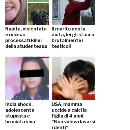
Rapita, violentata
Il marito non la
e uccisa:
aiuta, lei gli stacca
processati killer
brutalmente i
della studentessa
testicoli
India shock,
USA, mamma
adolescente
uccide a calci la
stuprata e
figlia di 4 anni.
bruciata viva
“Non voleva lavarsi
i denti”