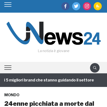
facebook
twitter
instagram
feedburn
La notizia è giovane
 5 migliori brand che stanno guidando il settore
1 an
MONDO
24enne picchiata a morte dal