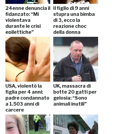
24enne denuncia il
Il figlio di 9 anni
fidanzato: “Mi
stupra una bimba
violentava
di 3, ecco la
durante le crisi
reazione choc
epilettiche”
della donna
USA, violentò la
UK, massacra di
figlia per 4 anni:
botte 20 gatti per
padre condannato
gelosia: “Sono
a 1.503 anni di
animali inutili”
carcere