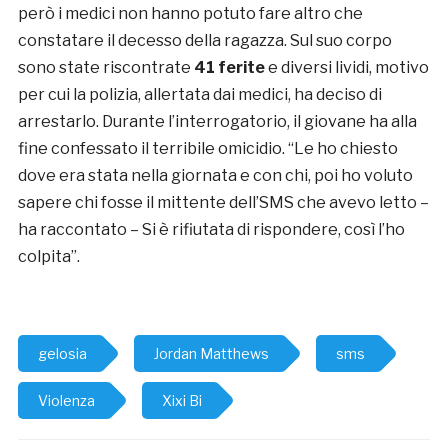
però i medici non hanno potuto fare altro che
constatare il decesso della ragazza. Sul suo corpo
sono state riscontrate
41 ferite
e diversi lividi, motivo
per cui la polizia, allertata dai medici, ha deciso di
arrestarlo. Durante l’interrogatorio, il giovane ha alla
fine confessato il terribile omicidio. “Le ho chiesto
dove era stata nella giornata e con chi, poi ho voluto
sapere chi fosse il mittente dell’SMS che avevo letto –
ha raccontato – Si è rifiutata di rispondere, così l’ho
colpita”.
gelosia
Jordan Matthews
sms
Violenza
Xixi Bi