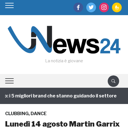
facebook
twitter
instagram
feedburn
La notizia è giovane
: i 5 migliori brand che stanno guidando il settore
CLUBBING
,
DANCE
Lunedì 14 agosto Martin Garrix