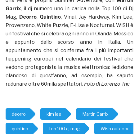
una vera e propria Summer Adventure, con
Martin
Garrix
, il dj numero uno in carica nella Top 100 di Dj
Mag,
Deorro
,
Quintino
, Vinai, Jay Hardway, Kim Lee,
Provenzano, White Puzzle, E-Lisa e Nocturnal. WiSH è
un festival che si celebra ogni anno in Olanda, Messico
e appunto dallo scorso anno in Italia. Un
appuntamento che si conferma fra i più importanti
happening europei nel calendario dei festival che
vedono protagonista la musica elettronica: l’edizione
olandese di quest’anno, ad esempio, ha saputo
radunare oltre 60mila spettatori.
Foto di Lorenzo Tnc
deorro
kim lee
Martin Garrix
quintino
top 100 dj mag
Wish outdoor