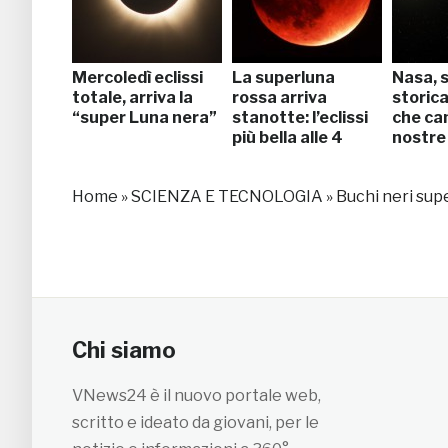
Mercoledì eclissi
La superluna
Nasa, 
totale, arriva la
rossa arriva
storica
“super Luna nera”
stanotte: l’eclissi
che ca
più bella alle 4
nostre 
Home
»
SCIENZA E TECNOLOGIA
»
Buchi neri supe
Chi siamo
VNews24 è il nuovo portale web,
scritto e ideato da giovani, per le