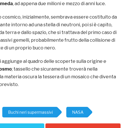
romeda
, ad appena due milioni e mezzo di anni luce.
 cosmico, inizialmente, sembrava essere costituito da
nte intorno ad una stella di neutroni, poi si è capito,
da terra e dallo spazio, che si trattava del primo caso di
ssivi gemelli, probabilmente frutto della collisione di
e di un proprio buco nero.
si aggiunge al quadro delle scoperte sulla origine e
 Cosmo
; tassello che sicuramente troverà nella
la materia oscura la tessera di un mosaico che diventa
 previsto.
Buchi neri supermassivi
NASA