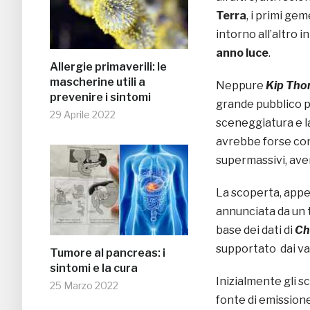
Terra
, i primi gem
intorno all’altro 
anno luce
.
Allergie primaverili: le
mascherine utili a
Neppure
Kip Tho
prevenire i sintomi
grande pubblico pe
29 Aprile 2022
sceneggiatura e la
avrebbe forse conc
supermassivi, aven
La scoperta, appe
annunciata da un t
base dei dati di
Ch
supportato dai val
Tumore al pancreas: i
sintomi e la cura
Inizialmente gli s
25 Marzo 2022
fonte di emission