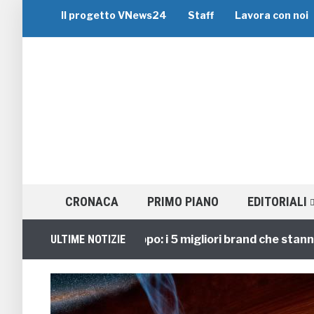
Il progetto VNews24
Staff
Lavora con noi
CRONACA
PRIMO PIANO
EDITORIALI
Viaggi di Gruppo: i 5 migliori brand che stanno gui
ULTIME NOTIZIE