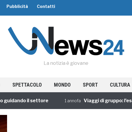
Pubblicità
Contatti
La notizia è giovane
SPETTACOLO
MONDO
SPORT
CULTURA
dando il settore
Viaggi di gruppo: l’esper
1 annofa