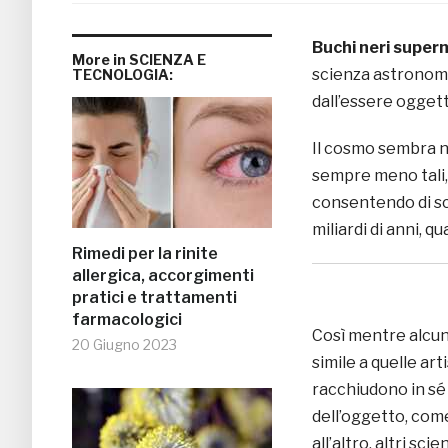
Buchi neri superm
More in SCIENZA E
scienza astronomi
TECNOLOGIA:
dall’essere oggetti
Il cosmo sembra non
sempre meno tali,
consentendo di sc
miliardi di anni, q
Rimedi per la rinite
allergica, accorgimenti
pratici e trattamenti
farmacologici
Così mentre alcuni
20 Giugno 2023
simile a quelle ar
racchiudono in sé
dell’oggetto, come
all’altro, altri sci