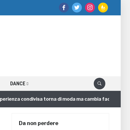
facebook
twitter
instagram
feedburner
DANCE
ienza condivisa torna di moda ma cambia faccia
4 ann
Da non perdere