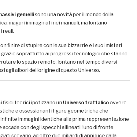
assivi gemelli
sono una novità per il mondo della
ca, magari immaginati nei manuali, ma lontano
 reali.
 finire di stupire con le sue bizzarrie e i suoi misteri
 grazie soprattutto ai progressi tecnologici che stanno
rutare lo spazio remoto, lontano nel tempo diversi
uasi agli albori dell’origine di questo Universo.
 fisici teorici ipotizzano un
Universo frattalico
ovvero
tistiche e ossessionanti figure geometriche che
 infinite immagini identiche alla prima rappresentazione
 accade con degli specchi allineati l’uno di fronte
enziati scovano, ad oltre due miliardi di anni luce dalla