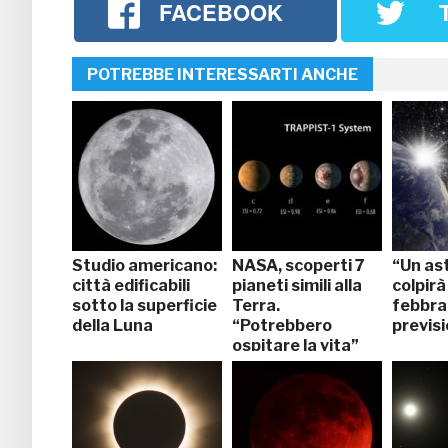
FACEBOOK
POTREBBE INTERESSARTI ANCHE
Studio americano:
NASA, scoperti 7
“Un as
città edificabili
pianeti simili alla
colpirà
sotto la superficie
Terra.
febbrai
della Luna
“Potrebbero
previsi
ospitare la vita”