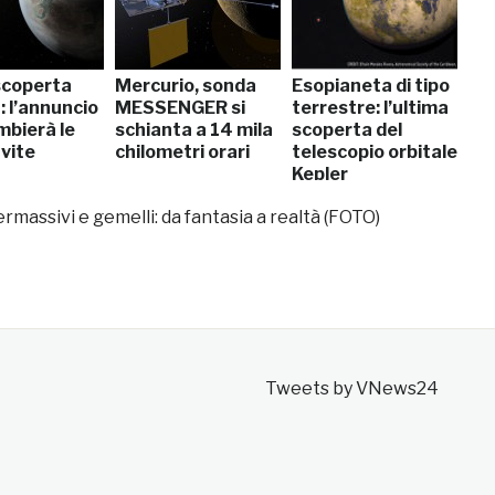
scoperta
Mercurio, sonda
Esopianeta di tipo
: l’annuncio
MESSENGER si
terrestre: l’ultima
mbierà le
schianta a 14 mila
scoperta del
vite
chilometri orari
telescopio orbitale
Kepler
rmassivi e gemelli: da fantasia a realtà (FOTO)
Tweets by VNews24