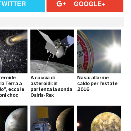
TWITTER
GOOGLE+
teroide
A caccia di
Nasa: allarme
 la Terra a
asteroidi: in
caldo per l’estate
o”, ecco le
partenza la sonda
2016
oni choc
Osiris-Rex