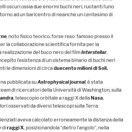
elli oscuri ossia due enormi buchi neri, ruotanti l’uno
intorno ad un baricentro di neanche un centesimo di
rne
, noto fisico teorico, forse reso famoso presso il
r la collaborazione scientifica fornita per la
 realizzazione del buco nero del film
Interstellar
,
epito l’esistenza di un sistema binario di buchi neri
ti le dimensioni di circa
duecento milioni di Soli.
na pubblicata su
Astrophysical journal
, è stata
eam di ricercatori della Università di Washington, sulla
andra
, telescopio orbitale a raggi X della
Nasa
,
ori osservati da diversi telescopi sulla Terra.
cienziati aveva calcolato erroneamente la distanza della
e di
raggi X
, posizionandola “dietro l’angolo”, nella