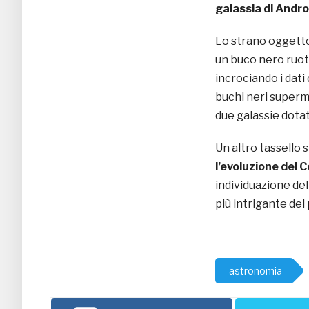
galassia di And
Lo strano oggetto
un buco nero ruota
incrociando i dati 
buchi neri superma
due galassie dotat
Un altro tassello 
l’evoluzione del
individuazione del
più intrigante del
astronomia