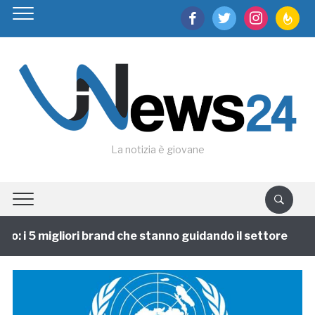
facebook
twitter
instagram
feedburn
La notizia è giovane
: i 5 migliori brand che stanno guidando il settore
1