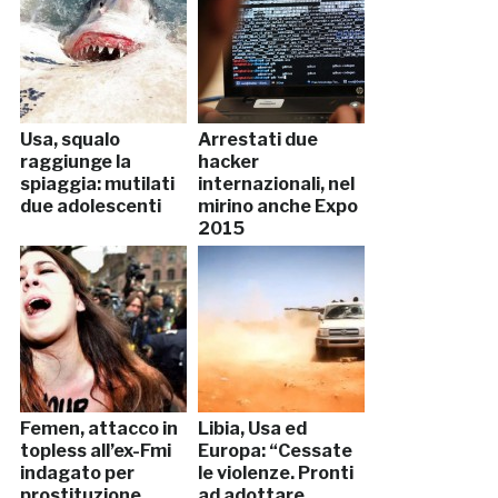
Usa, squalo
Arrestati due
raggiunge la
hacker
spiaggia: mutilati
internazionali, nel
due adolescenti
mirino anche Expo
2015
Femen, attacco in
Libia, Usa ed
topless all’ex-Fmi
Europa: “Cessate
indagato per
le violenze. Pronti
prostituzione
ad adottare