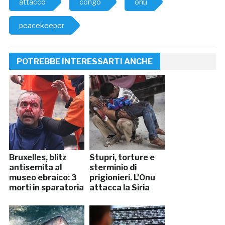
attacco
congo
onu
peacekeeper
POTREBBE INTERESSARTI ANCHE
Bruxelles, blitz
Stupri, torture e
antisemita al
sterminio di
museo ebraico: 3
prigionieri. L’Onu
morti in sparatoria
attacca la Siria