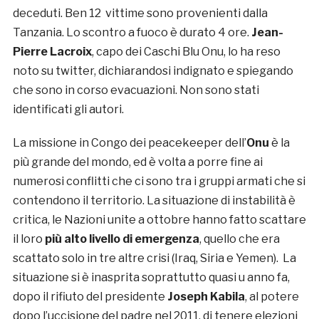
deceduti. Ben 12 vittime sono provenienti dalla
Tanzania. Lo scontro a fuoco è durato 4 ore.
Jean-
Pierre Lacroix
, capo dei Caschi Blu Onu, lo ha reso
noto su twitter, dichiarandosi indignato e spiegando
che sono in corso evacuazioni. Non sono stati
identificati gli autori.
La missione in Congo dei peacekeeper dell’
Onu
è la
più grande del mondo, ed è volta a porre fine ai
numerosi conflitti che ci sono tra i gruppi armati che si
contendono il territorio. La situazione di instabilità è
critica, le Nazioni unite a ottobre hanno fatto scattare
il loro
più alto livello di emergenza
, quello che era
scattato solo in tre altre crisi (Iraq, Siria e Yemen). La
situazione si è inasprita soprattutto quasi u anno fa,
dopo il rifiuto del presidente
Joseph Kabila
, al potere
dopo l’uccisione del padre nel 2011, di tenere elezioni