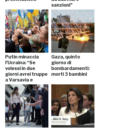
sanzioni”
Putin minaccia
Gaza, quinto
l’Ucraina: “Se
giorno di
volessi in due
bombardamenti:
giorni avrei truppe
morti 3 bambini
a Varsavia e
Bucarest”