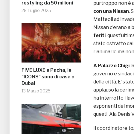
restyling da 50 milioni
purtroppo non è a
28 Luglio 2025
con una Nissan
. 
Matteoli ad invade
Nissan c’erano a 
feriti
, quest’ultim
stato estratto dall
rianimarlo ma non 
A Palazzo Chigi
la
FIVE LUXE e Pacha, le
governo e sindaci d
“ICONS” sono di casa a
delle città. E’ st
Dubai
applauso la cerim
13 Marzo 2025
ha interrotto i la
esponenti del mon
questi Ala Denis V
Il coordinatore to