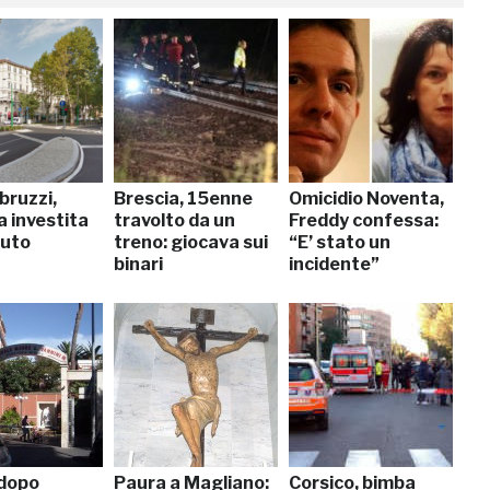
bruzzi,
Brescia, 15enne
Omicidio Noventa,
a investita
travolto da un
Freddy confessa:
auto
treno: giocava sui
“E’ stato un
binari
incidente”
dopo
Paura a Magliano:
Corsico, bimba