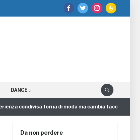
facebook
twitter
instagram
feedburner
DANCE
za condivisa torna di moda ma cambia faccia
4 annif
Da non perdere