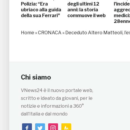
Polizia: “Era
degli ultimi 12
l’incid
ubriaco alla guida
anni: la storia
aggred
della sua Ferrari”
commuove il web
medici
28enn
Home
»
CRONACA
»
Deceduto Altero Matteoli, l’ex
Chi siamo
VNews24 è il nuovo portale web,
scritto e ideato da giovani, per le
notizie e informazioni a 360°
dall’Italia e dal mondo
facebook
twitter
instagram
feedburner