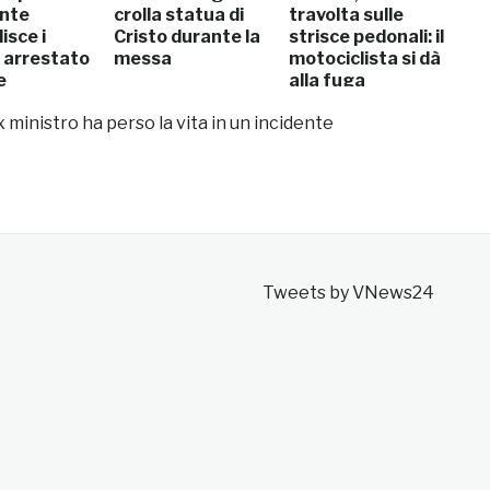
ente
crolla statua di
travolta sulle
isce i
Cristo durante la
strisce pedonali: il
: arrestato
messa
motociclista si dà
e
alla fuga
 ministro ha perso la vita in un incidente
Tweets by VNews24