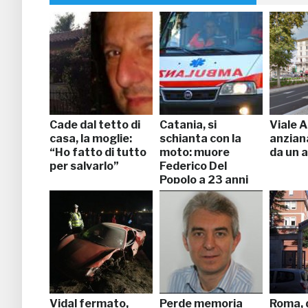
Cade dal tetto di
Catania, si
Viale A
casa, la moglie:
schianta con la
anzian
“Ho fatto di tutto
moto: muore
da un 
per salvarlo”
Federico Del
Popolo a 23 anni
Vidal fermato,
Perde memoria
Roma, 