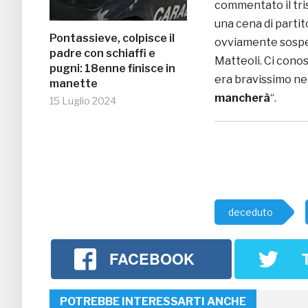
commentato il tri
una cena di partit
Pontassieve, colpisce il
ovviamente sospeso
padre con schiaffi e
Matteoli. Ci conos
pugni: 18enne finisce in
era bravissimo ne
manette
mancherà
“.
15 Luglio 2024
deceduto
FACEBOOK
POTREBBE INTERESSARTI ANCHE