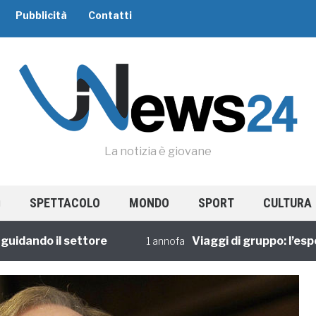
Pubblicità
Contatti
La notizia è giovane
SPETTACOLO
MONDO
SPORT
CULTURA
ndo il settore
Viaggi di gruppo: l’esperien
1 annofa