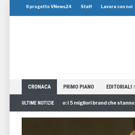
Il progetto VNews24
Staff
Lavora con noi
CRONACA
PRIMO PIANO
EDITORIALI
Viaggi di Gruppo: i 5 migliori brand che stanno guida
ULTIME NOTIZIE