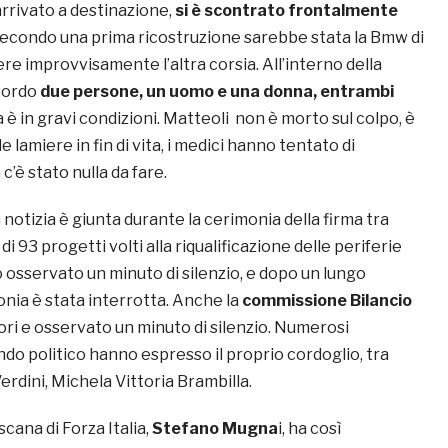
rrivato a destinazione,
si è scontrato frontalmente
Secondo una prima ricostruzione sarebbe stata la Bmw di
re improvvisamente l’altra corsia. All’interno della
bordo
due persone, un uomo e una donna, entrambi
a è in gravi condizioni. Matteoli non è morto sul colpo, è
e lamiere in fin di vita, i medici hanno tentato di
c’è stato nulla da fare.
 notizia è giunta durante la cerimonia della firma tra
i 93 progetti volti alla riqualificazione delle periferie
ato osservato un minuto di silenzio, e dopo un lungo
onia è stata interrotta. Anche la
commissione Bilancio
vori e osservato un minuto di silenzio. Numerosi
do politico hanno espresso il proprio cordoglio, tra
erdini, Michela Vittoria Brambilla.
scana di Forza Italia,
Stefano Mugna
i, ha così