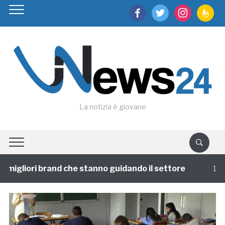
facebook
twitter
instagram
feedburn
La notizia è giovane
igliori brand che stanno guidando il settore
1 annofa