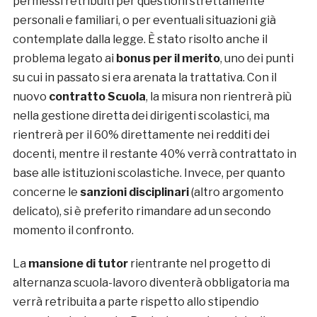
permessi retribuiti per questioni strettamente
personali e familiari, o per eventuali situazioni già
contemplate dalla legge. È stato risolto anche il
problema legato ai
bonus per il merito
, uno dei punti
su cui in passato si era arenata la trattativa. Con il
nuovo
contratto Scuola
, la misura non rientrerà più
nella gestione diretta dei dirigenti scolastici, ma
rientrerà per il 60% direttamente nei redditi dei
docenti, mentre il restante 40% verrà contrattato in
base alle istituzioni scolastiche. Invece, per quanto
concerne le
sanzioni disciplinari
(altro argomento
delicato), si è preferito rimandare ad un secondo
momento il confronto.
La
mansione di tutor
rientrante nel progetto di
alternanza scuola-lavoro diventerà obbligatoria ma
verrà retribuita a parte rispetto allo stipendio