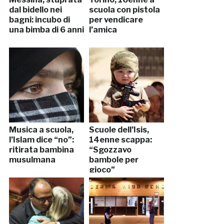
dal bidello nei
scuola con pistola
bagni: incubo di
per vendicare
una bimba di 6 anni
l’amica
Musica a scuola,
Scuole dell’Isis,
l’Islam dice “no”:
14enne scappa:
ritirata bambina
“Sgozzavo
musulmana
bambole per
gioco”