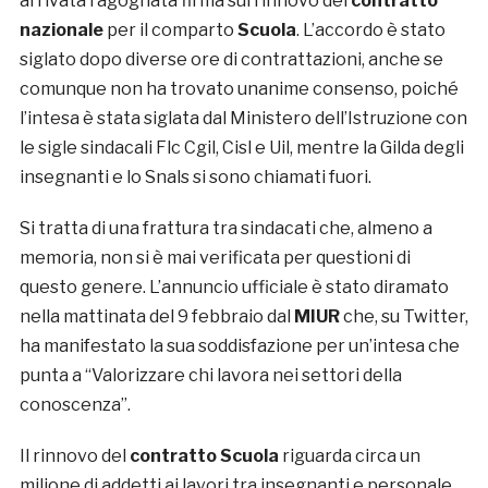
arrivata l’agognata firma sul rinnovo del
contratto
nazionale
per il comparto
Scuola
. L’accordo è stato
siglato dopo diverse ore di contrattazioni, anche se
comunque non ha trovato unanime consenso, poiché
l’intesa è stata siglata dal Ministero dell’Istruzione con
le sigle sindacali Flc Cgil, Cisl e Uil, mentre la Gilda degli
insegnanti e lo Snals si sono chiamati fuori.
Si tratta di una frattura tra sindacati che, almeno a
memoria, non si è mai verificata per questioni di
questo genere. L’annuncio ufficiale è stato diramato
nella mattinata del 9 febbraio dal
MIUR
che, su Twitter,
ha manifestato la sua soddisfazione per un’intesa che
punta a “Valorizzare chi lavora nei settori della
conoscenza”.
Il rinnovo del
contratto Scuola
riguarda circa un
milione di addetti ai lavori tra insegnanti e personale