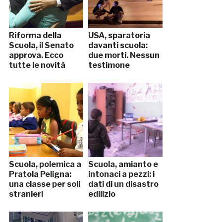
Riforma della
USA, sparatoria
Scuola, il Senato
davanti scuola:
approva. Ecco
due morti. Nessun
tutte le novità
testimone
Scuola, polemica a
Scuola, amianto e
Pratola Peligna:
intonaci a pezzi: i
una classe per soli
dati di un disastro
stranieri
edilizio