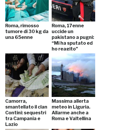
Roma, rimosso
Roma, 17enne
tumore di 30 kg da
uccide un
una 65enne
pakistano a pugni:
“Mi ha sputato ed
ho reagito”
Camorra,
Massima allerta
smantellato il clan
meteo in Liguria.
Contini: sequestri
Allarme anche a
tra Campania e
Roma e Valtellina
Lazio