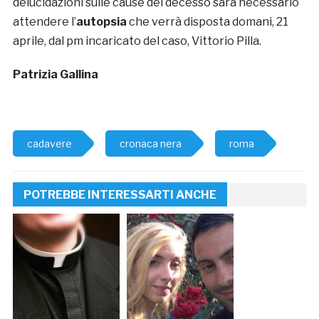
delucidazioni sulle cause del decesso sarà necessario
attendere l’
autopsia
che verrà disposta domani, 21
aprile, dal pm incaricato del caso, Vittorio Pilla.
Patrizia Gallina
cadavere
cronaca nera
roma
POTREBBE INTERESSARTI ANCHE