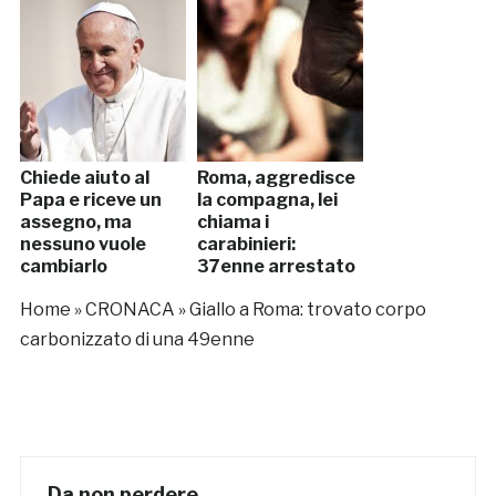
Chiede aiuto al
Roma, aggredisce
Papa e riceve un
la compagna, lei
assegno, ma
chiama i
nessuno vuole
carabinieri:
cambiarlo
37enne arrestato
Home
»
CRONACA
»
Giallo a Roma: trovato corpo
carbonizzato di una 49enne
Da non perdere