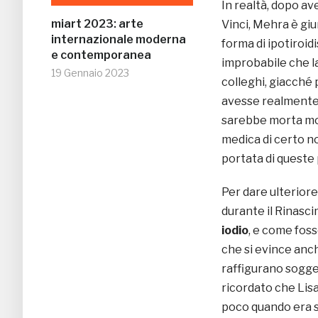
In realtà, dopo av
miart 2023: arte
Vinci, Mehra è gi
internazionale moderna
forma di ipotiroid
e contemporanea
improbabile che la
19 Gennaio 2023
colleghi, giacché 
avesse realmente a
sarebbe morta mol
medica di certo n
portata di queste 
Per dare ulteriore
durante il Rinasci
iodio
, e come foss
che si evince anch
raffigurano sogge
ricordato che Lis
poco quando era st