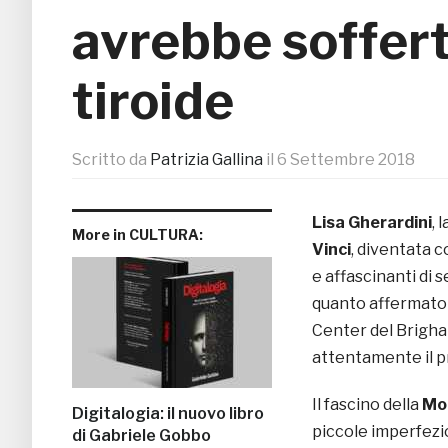
avrebbe soffert
tiroide
Scritto da
Patrizia Gallina
il
6 Settembre 2018
Lisa Gherardini
, 
More in CULTURA:
Vinci
, diventata c
e affascinanti di 
quanto affermato 
Center del Brigha
attentamente il p
Il fascino della
Mo
Digitalogia: il nuovo libro
piccole imperfezi
di Gabriele Gobbo