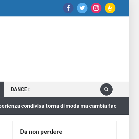
facebook
twitter
instagram
feedburner
DANCE
nza condivisa torna di moda ma cambia faccia
4 anni
Da non perdere