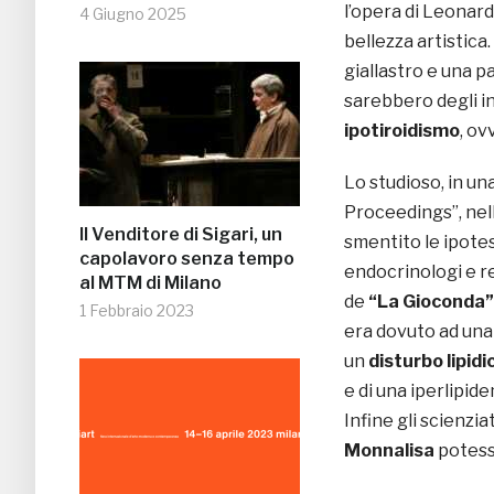
l’opera di Leonar
4 Giugno 2025
bellezza artistica. 
giallastro e una p
sarebbero degli in
ipotiroidismo
, ov
Lo studioso, in una
Proceedings”, nell’
Il Venditore di Sigari, un
smentito le ipotes
capolavoro senza tempo
endocrinologi e r
al MTM di Milano
de
“La Gioconda”
1 Febbraio 2023
era dovuto ad una
un
disturbo lipidi
e di una iperlipi
Infine gli scienzi
Monnalisa
potesse