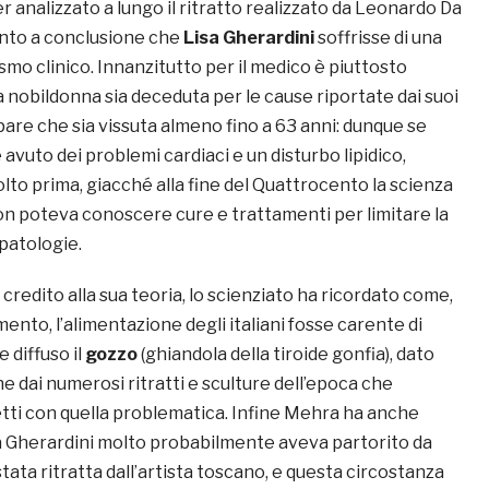
er analizzato a lungo il ritratto realizzato da Leonardo Da
unto a conclusione che
Lisa Gherardini
soffrisse di una
ismo clinico. Innanzitutto per il medico è piuttosto
 nobildonna sia deceduta per le cause riportate dai suoi
pare che sia vissuta almeno fino a 63 anni: dunque se
vuto dei problemi cardiaci e un disturbo lipidico,
to prima, giacché alla fine del Quattrocento la scienza
on poteva conoscere cure e trattamenti per limitare la
patologie.
 credito alla sua teoria, lo scienziato ha ricordato come,
mento, l’alimentazione degli italiani fosse carente di
e diffuso il
gozzo
(ghiandola della tiroide gonfia), dato
e dai numerosi ritratti e sculture dell’epoca che
tti con quella problematica. Infine Mehra ha anche
a Gherardini molto probabilmente aveva partorito da
ata ritratta dall’artista toscano, e questa circostanza