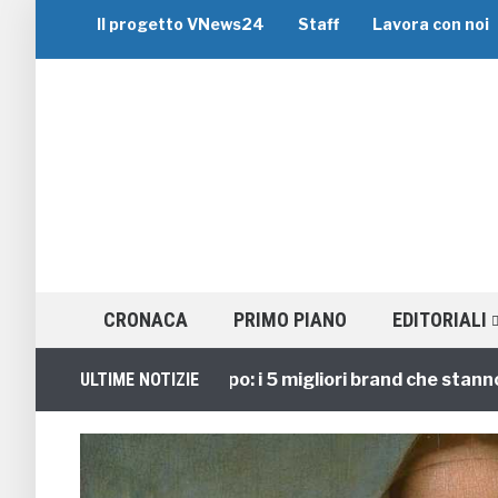
Il progetto VNews24
Staff
Lavora con noi
CRONACA
PRIMO PIANO
EDITORIALI
Viaggi di Gruppo: i 5 migliori brand che stanno guid
ULTIME NOTIZIE