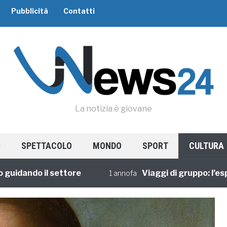
Pubblicità
Contatti
La notizia è giovane
SPETTACOLO
MONDO
SPORT
CULTURA
ando il settore
Viaggi di gruppo: l’esperie
1 annofa