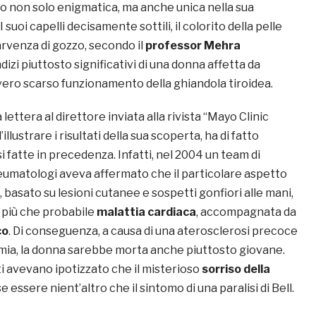
do non solo enigmatica, ma anche unica nella sua
I suoi capelli decisamente sottili, il colorito della pelle
arvenza di gozzo, secondo il
professor Mehra
dizi piuttosto significativi di una donna affetta da
vero scarso funzionamento della ghiandola tiroidea.
 lettera al direttore inviata alla rivista “Mayo Clinic
illustrare i risultati della sua scoperta, ha di fatto
i fatte in precedenza. Infatti, nel 2004 un team di
eumatologi aveva affermato che il particolare aspetto
, basato su lesioni cutanee e sospetti gonfiori alle mani,
 più che probabile
malattia cardiaca
, accompagnata da
co
. Di conseguenza, a causa di una aterosclerosi precoce
demia, la donna sarebbe morta anche piuttosto giovane.
ati avevano ipotizzato che il misterioso
sorriso della
 essere nient’altro che il sintomo di una paralisi di Bell.