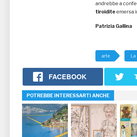
andrebbe a confe
tiroidite
emersa in
Patrizia Gallina
arte
La
FACEBOOK
POTREBBE INTERESSARTI ANCHE