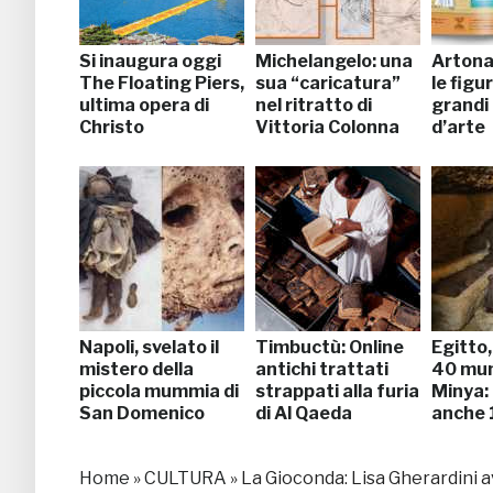
Si inaugura oggi
Michelangelo: una
Artonau
The Floating Piers,
sua “caricatura”
le figu
ultima opera di
nel ritratto di
grandi
Christo
Vittoria Colonna
d’arte
Napoli, svelato il
Timbuctù: Online
Egitto
mistero della
antichi trattati
40 mu
piccola mummia di
strappati alla furia
Minya: 
San Domenico
di Al Qaeda
anche 
Home
»
CULTURA
»
La Gioconda: Lisa Gherardini a