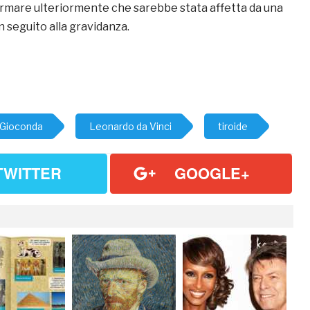
rmare ulteriormente che sarebbe stata affetta da una
 seguito alla gravidanza.
 Gioconda
Leonardo da Vinci
tiroide
TWITTER
GOOGLE+