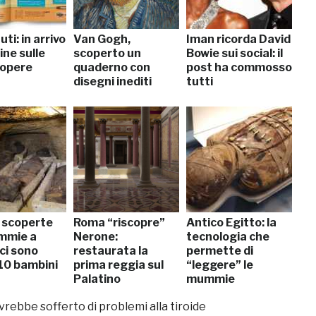
ti: in arrivo
Van Gogh,
Iman ricorda David
rine sulle
scoperto un
Bowie sui social: il
 opere
quaderno con
post ha commosso
disegni inediti
tutti
, scoperte
Roma “riscopre”
Antico Egitto: la
mmie a
Nerone:
tecnologia che
ci sono
restaurata la
permette di
10 bambini
prima reggia sul
“leggere” le
Palatino
mummie
vrebbe sofferto di problemi alla tiroide