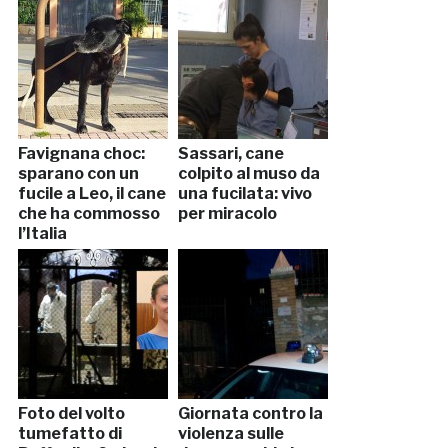
Favignana choc:
Sassari, cane
sparano con un
colpito al muso da
fucile a Leo, il cane
una fucilata: vivo
che ha commosso
per miracolo
l’Italia
Foto del volto
Giornata contro la
tumefatto di
violenza sulle