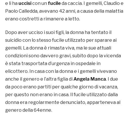
e li ha
uccisi
con un
fucile
da caccia. I gemelli, Claudio e
Paolo Calledda, avevano 42 anni, a causa della malattia
erano costretti a rimanere a letto.
Dopo aver ucciso i suoi figli, la donna ha tentato il
suicidio con lo stesso fucile utilizzato per sparare ai
gemelli. La donna è rimasta viva, ma le sue attuali
condizioni sono davvero gravi, subito dopo la vicenda
è stata trasportata d’urgenza in ospedale in
elicottero. In casa con la donna e i gemelli vivevano
anche il genero e l’altra figlia di
Angela Manca
. I due
da poco erano partiti per qualche giorno di vacanza,
per questo non erano in casa. Il fucile utilizzato dalla
donna era regolarmente denunciato, apparteneva al
genero della 64enne.