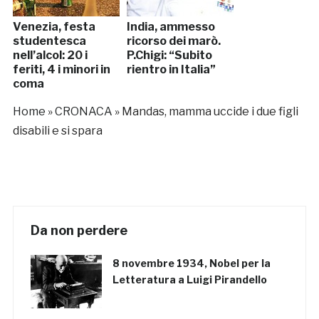
Venezia, festa
India, ammesso
studentesca
ricorso dei marò.
nell’alcol: 20 i
P.Chigi: “Subito
feriti, 4 i minori in
rientro in Italia”
coma
Home
»
CRONACA
»
Mandas, mamma uccide i due figli
disabili e si spara
Da non perdere
8 novembre 1934, Nobel per la
Letteratura a Luigi Pirandello