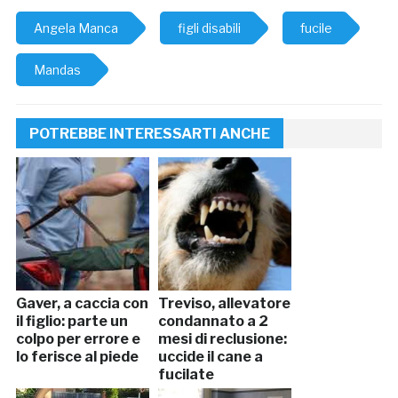
Angela Manca
figli disabili
fucile
Mandas
POTREBBE INTERESSARTI ANCHE
Gaver, a caccia con
Treviso, allevatore
il figlio: parte un
condannato a 2
colpo per errore e
mesi di reclusione:
lo ferisce al piede
uccide il cane a
fucilate