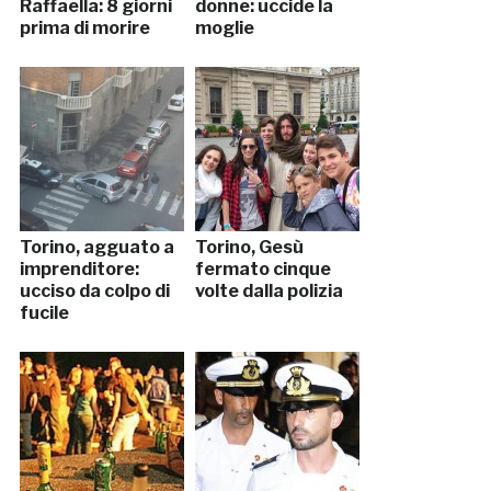
Raffaella: 8 giorni
donne: uccide la
prima di morire
moglie
Torino, agguato a
Torino, Gesù
imprenditore:
fermato cinque
ucciso da colpo di
volte dalla polizia
fucile