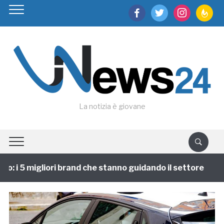
facebook
twitter
instagram
feedburn
La notizia è giovane
: i 5 migliori brand che stanno guidando il settore
1