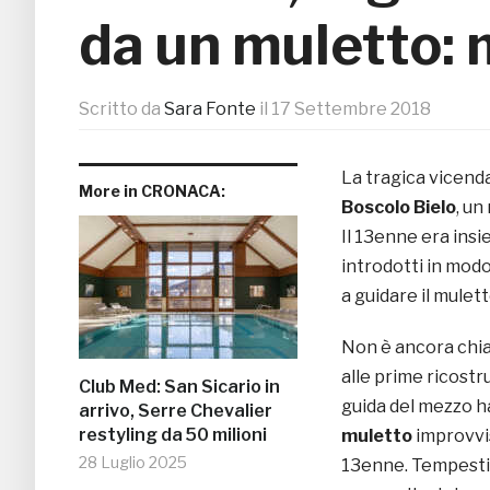
da un muletto: 
Scritto da
Sara Fonte
il
17 Settembre 2018
La tragica vicenda
More in CRONACA:
Boscolo Bielo
, un
Il 13enne era insie
introdotti in modo
a guidare il mulet
Non è ancora chia
alle prime ricostr
Club Med: San Sicario in
guida del mezzo h
arrivo, Serre Chevalier
restyling da 50 milioni
muletto
improvvis
28 Luglio 2025
13enne. Tempestivo