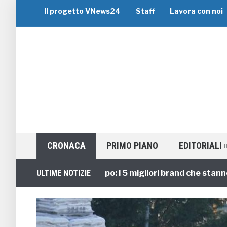
Il progetto VNews24
Staff
Lavora con noi
CRONACA
PRIMO PIANO
EDITORIALI
Viaggi di Gruppo: i 5 migliori brand che stanno guid
ULTIME NOTIZIE