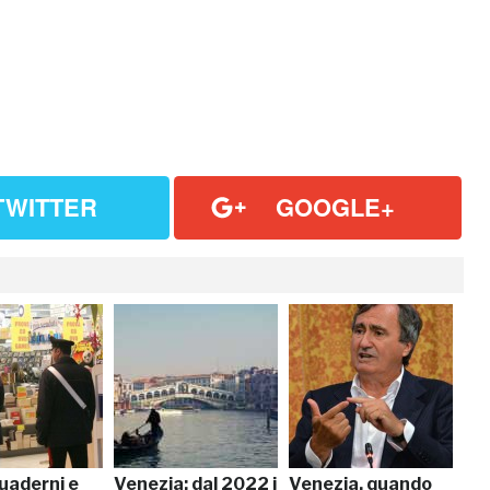
TWITTER
GOOGLE+
uaderni e
Venezia: dal 2022 i
Venezia, quando