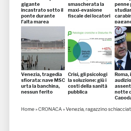
gigante
smascherata la
penne 
incastrato sotto il
maxi-evasione
studiar
ponte durante
fiscale dei locatori
carabini
l’alta marea
pagan
Venezia, tragedia
Crisi, gli psicologi
Roma, i
sfiorata: nave MSC
la soluzione: giù i
audizion
urta la banchina,
costi della sanità
assente
nessun ferito
pubblica
notte d
Capod
Home
»
CRONACA
»
Venezia, ragazzino schiacciat