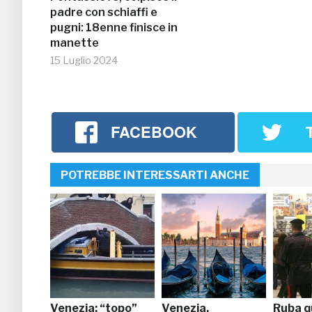
padre con schiaffi e
pugni: 18enne finisce in
manette
15 Luglio 2024
FACEBOOK
POTREBBE INTERESSARTI ANCHE
Venezia: “topo”
Venezia,
Ruba q