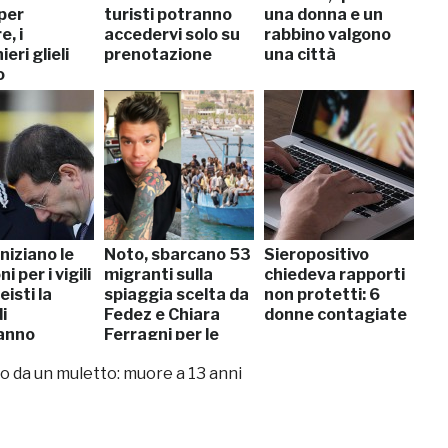
per
turisti potranno
una donna e un
e, i
accedervi solo su
rabbino valgono
eri glieli
prenotazione
una città
o
niziano le
Noto, sbarcano 53
Sieropositivo
i per i vigili
migranti sulla
chiedeva rapporti
isti la
spiaggia scelta da
non protetti: 6
i
Fedez e Chiara
donne contagiate
anno
Ferragni per le
nozze
o da un muletto: muore a 13 anni