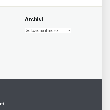
Archivi
Archivi
tti