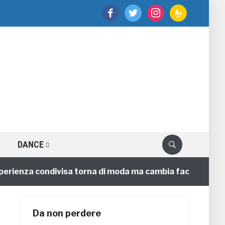
facebook
twitter
instagram
feedburner
DANCE
enza condivisa torna di moda ma cambia faccia
4 anni
Da non perdere