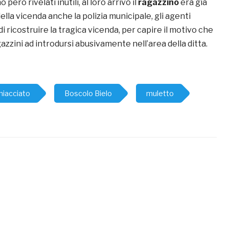
 però rivelati inutili, al loro arrivo il
ragazzino
era già
della vicenda anche la polizia municipale, gli agenti
 ricostruire la tragica vicenda, per capire il motivo che
gazzini ad introdursi abusivamente nell’area della ditta.
hiacciato
Boscolo Bielo
muletto