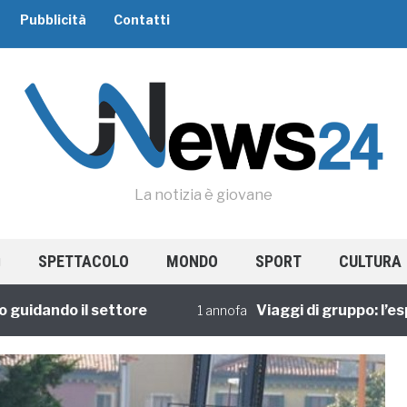
Pubblicità
Contatti
La notizia è giovane
SPETTACOLO
MONDO
SPORT
CULTURA
ando il settore
Viaggi di gruppo: l’esperi
1 annofa