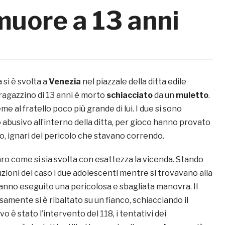
muore a 13 anni
 si è svolta a
Venezia
nel piazzale della ditta edile
 ragazzino di 13 anni è morto
schiacciato
da un
muletto
.
me al fratello poco più grande di lui. I due si sono
 abusivo all’interno della ditta, per gioco hanno provato
to, ignari del pericolo che stavano correndo.
ro come si sia svolta con esattezza la vicenda. Stando
uzioni del caso i due adolescenti mentre si trovavano alla
anno eseguito una pericolosa e sbagliata manovra. Il
amente si è ribaltato su un fianco, schiacciando il
 è stato l’intervento del 118, i tentativi dei