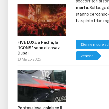
soccorritori si sono
morto
. Sul luogo 
stanno cercando di
ha spinto i due ra
FIVE LUXE e Pacha, le
13enne muore sc
“ICONS” sono di casa a
Dubai
venezia
13 Marzo 2025
Pontassieve, colpisce il