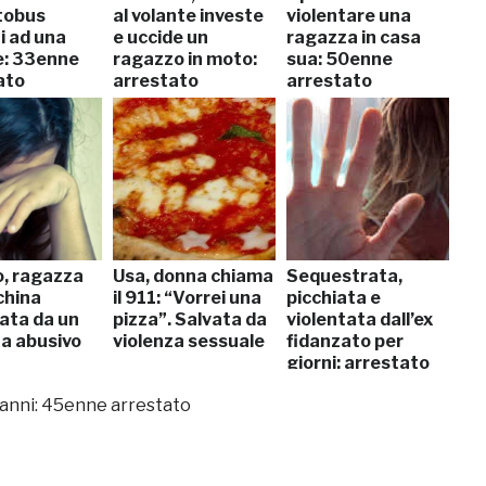
utobus
al volante investe
violentare una
i ad una
e uccide un
ragazza in casa
: 33enne
ragazzo in moto:
sua: 50enne
ato
arrestato
arrestato
o, ragazza
Usa, donna chiama
Sequestrata,
china
il 911: “Vorrei una
picchiata e
tata da un
pizza”. Salvata da
violentata dall’ex
ta abusivo
violenza sessuale
fidanzato per
giorni: arrestato
15 anni: 45enne arrestato