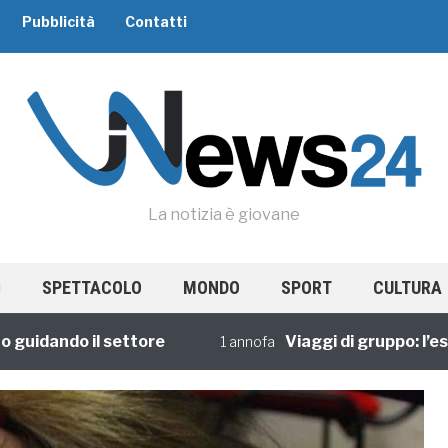
Pubblicità
Contatti
La notizia è giovane
SPETTACOLO
MONDO
SPORT
CULTURA
dando il settore
Viaggi di gruppo: l’esperi
1 annofa