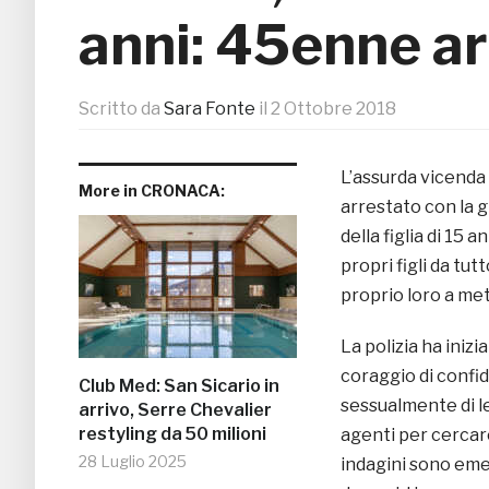
anni: 45enne a
Scritto da
Sara Fonte
il
2 Ottobre 2018
L’assurda vicenda 
More in CRONACA:
arrestato con la 
della figlia di 15 
propri figli da tu
proprio loro a mett
La polizia ha iniz
coraggio di confi
Club Med: San Sicario in
sessualmente di l
arrivo, Serre Chevalier
restyling da 50 milioni
agenti per cercare
28 Luglio 2025
indagini sono emer