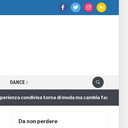
facebook
twitter
instagram
feedburner
DANCE
enza condivisa torna di moda ma cambia faccia
4 anni
Da non perdere