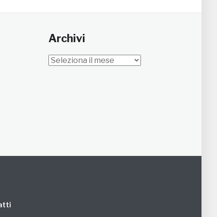
Archivi
Archivi
tti