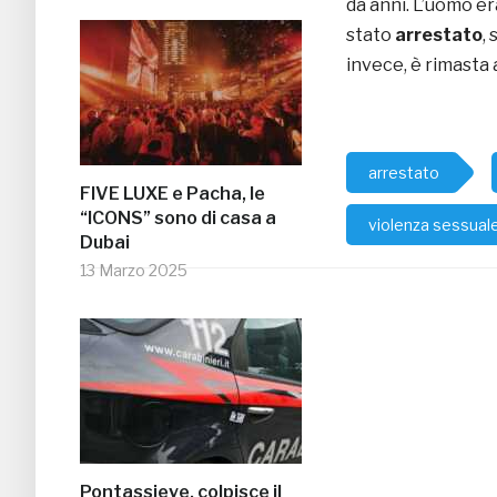
da anni. L’uomo er
stato
arrestato
,
invece, è rimasta 
arrestato
FIVE LUXE e Pacha, le
“ICONS” sono di casa a
violenza sessual
Dubai
13 Marzo 2025
Pontassieve, colpisce il