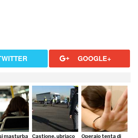
TWITTER
GOOGLE+
si masturba
Castione, ubriaco
Operaio tenta di