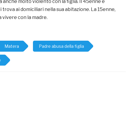
a anche molto violento con la figlia. Il 45enne è
 si trova ai domiciliari nella sua abitazione. La 15enne,
a vivere con la madre.
Matera
Padre abusa della figlia
e