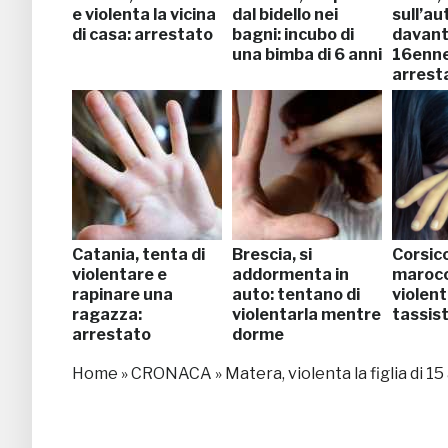
e violenta la vicina
dal bidello nei
sull’a
di casa: arrestato
bagni: incubo di
davant
una bimba di 6 anni
16enne
arrest
Catania, tenta di
Brescia, si
Corsic
violentare e
addormenta in
maroc
rapinare una
auto: tentano di
violen
ragazza:
violentarla mentre
tassis
arrestato
dorme
Home
»
CRONACA
»
Matera, violenta la figlia di 