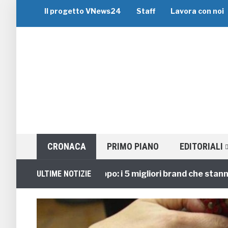
Il progetto VNews24
Staff
Lavora con noi
CRONACA
PRIMO PIANO
EDITORIALI
Viaggi di Gruppo: i 5 migliori brand che stanno gui
ULTIME NOTIZIE