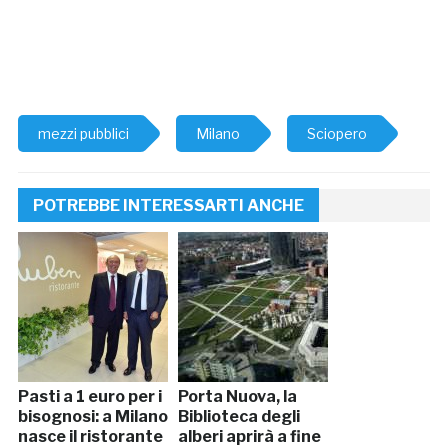
mezzi pubblici
Milano
Sciopero
POTREBBE INTERESSARTI ANCHE
Pasti a 1 euro per i
Porta Nuova, la
bisognosi: a Milano
Biblioteca degli
nasce il ristorante
alberi aprirà a fine