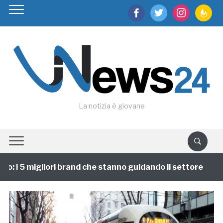
facebook
twitter
instagram
feedburn
La notizia è giovane
 i 5 migliori brand che stanno guidando il settore
1