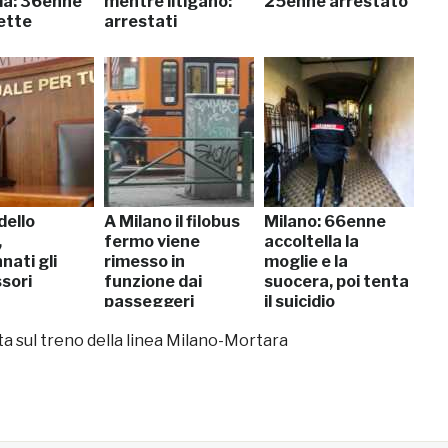
a: 36enne
mentre litigano:
25enne arrestato
ette
arrestati
dello
A Milano il filobus
Milano: 66enne
,
fermo viene
accoltella la
nati gli
rimesso in
moglie e la
sori
funzione dai
suocera, poi tenta
passeggeri
il suicidio
 sul treno della linea Milano-Mortara