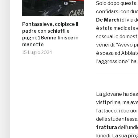
Solo dopo questa
confidarsi con du
De Marchi
di via 
Pontassieve, colpisce il
è stata medicata e
padre con schiaffi e
sessuali e domest
pugni: 18enne finisce in
manette
venerdì. “Avevo p
15 Luglio 2024
è scesa ad Abbiat
l’aggressione” ha 
La giovane ha desc
visti prima, ma a
l’attacco, i due u
della studentessa.
frattura
dell’und
lunedì. La sua pro