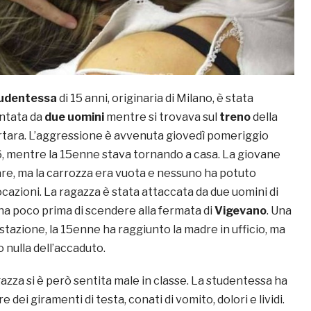
udentessa
di 15 anni, originaria di Milano, è stata
entata da
due uomini
mentre si trovava sul
treno
della
rtara. L’aggressione è avvenuta giovedì pomeriggio
16, mentre la 15enne stava tornando a casa. La giovane
are, ma la carrozza era vuota e nessuno ha potuto
ocazioni. La ragazza è stata attaccata da due uomini di
a poco prima di scendere alla fermata di
Vigevano
. Una
a stazione, la 15enne ha raggiunto la madre in ufficio, ma
 nulla dell’accaduto.
agazza si è però sentita male in classe. La studentessa ha
 dei giramenti di testa, conati di vomito, dolori e lividi.