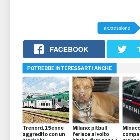
aggressione
FACEBOOK
POTREBBE INTERESSARTI ANCHE
Trenord, 15enne
Milano: pitbull
Minacci
aggredito con un
ferisce al volto
compa