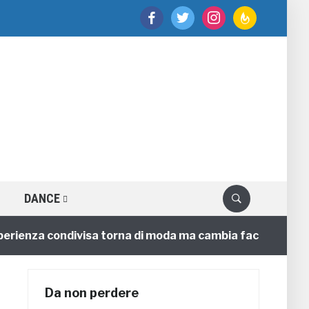
facebook
twitter
instagram
feedburner
DANCE
enza condivisa torna di moda ma cambia faccia
4 ann
Da non perdere