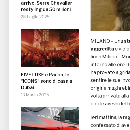
arrivo, Serre Chevalier
restyling da 50 milioni
28 Luglio 2025
MILANO – Una
st
aggredita
e viol
linea Milano – Mo
intorno alle ore 
ha provato a grid
FIVE LUXE e Pacha, le
sentire le sue inv
“ICONS” sono di casa a
Dubai
origine maghrebin
13 Marzo 2025
volta arrivata all
non le aveva detto
Ieri mattina, la r
confessato di avere