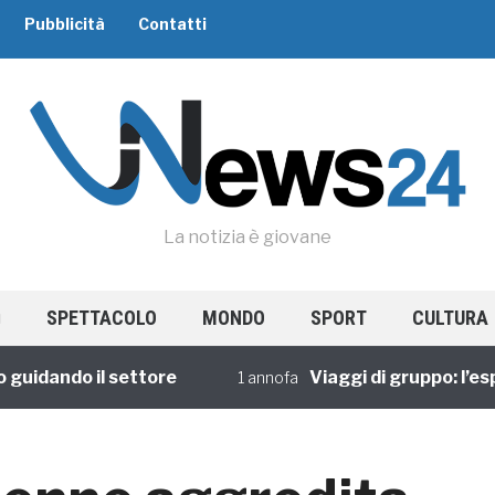
Pubblicità
Contatti
La notizia è giovane
SPETTACOLO
MONDO
SPORT
CULTURA
dando il settore
Viaggi di gruppo: l’esperi
1 annofa