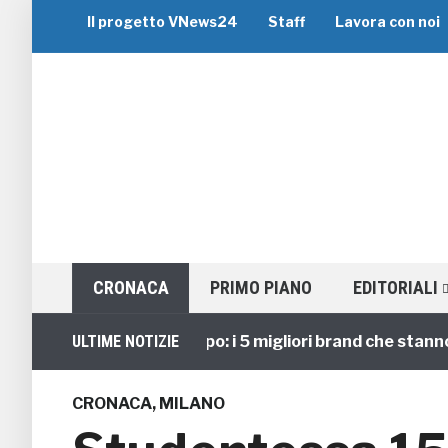
Il progetto VNews24
Staff
Lavora con noi
CRONACA
PRIMO PIANO
EDITORIALI
Viaggi di Gruppo: i 5 migliori brand che stanno gui
ULTIME NOTIZIE
CRONACA
,
MILANO