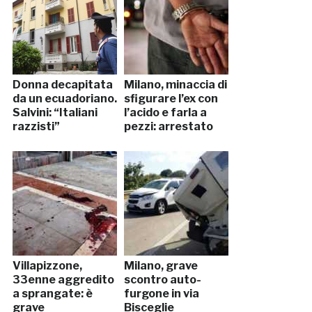
Donna decapitata
Milano, minaccia di
da un ecuadoriano.
sfigurare l’ex con
Salvini: “Italiani
l’acido e farla a
razzisti”
pezzi: arrestato
Villapizzone,
Milano, grave
33enne aggredito
scontro auto-
a sprangate: è
furgone in via
grave
Bisceglie