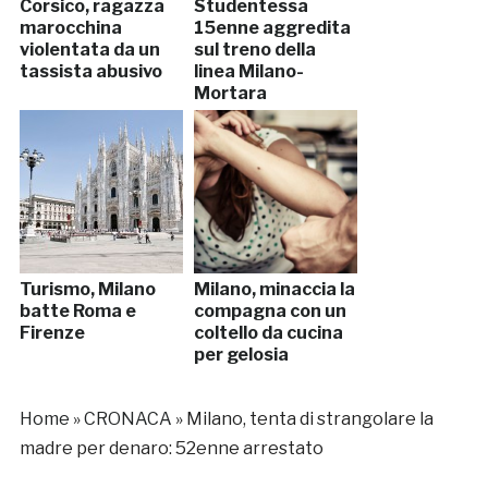
Corsico, ragazza
Studentessa
marocchina
15enne aggredita
violentata da un
sul treno della
tassista abusivo
linea Milano-
Mortara
Turismo, Milano
Milano, minaccia la
batte Roma e
compagna con un
Firenze
coltello da cucina
per gelosia
Home
»
CRONACA
»
Milano, tenta di strangolare la
madre per denaro: 52enne arrestato