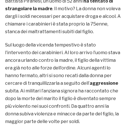
Battista Piranesi, un uomo di 52 anni
ha tentato di
strangolare la madre
. Il motivo? La donna non voleva
dargli i soldi necessari per acquistare droga e alcool. A
chiamare i carabinieri è stata proprio la 75enne,
stanca dei maltrattamenti subiti dal figlio.
Sul luogo della vicenda tempestivo è stato
l’intervento dei carabinieri. Al loro arrivo l’uomo stava
ancora urlando contro la madre, il figlio della vittima
era già noto alle forze dell’ordine. Alcuni agenti lo
hanno fermato, altri si sono recati dalla donna per
cercare di tranquillizzarla a seguito dell’
aggressione
subita. Ai militari l’anziana signora ha raccontato che
dopo la morte del marito il figlio è diventato sempre
più violento nei suoi confronti. Da quattro anni la
donna subiva violenza e minacce da parte del figlio, la
maggior parte delle volte per soldi.